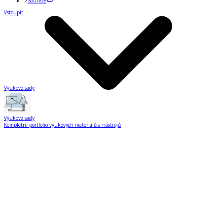
Soutěže
Vstoupit
Výukové sady
Výukové sady
Kompletní portfolio výukových materiálů a nástrojů