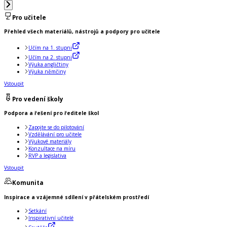
Pro učitele
Přehled všech materiálů, nástrojů a podpory pro učitele
Učím na 1. stupni
Učím na 2. stupni
Výuka angličtiny
Výuka němčiny
Vstoupit
Pro vedení školy
Podpora a řešení pro ředitele škol
Zapojte se do pilotování
Vzdělávání pro učitele
Výukové materiály
Konzultace na míru
RVP a legislativa
Vstoupit
Komunita
Inspirace a vzájemné sdílení v přátelském prostředí
Setkání
Inspirativní učitelé