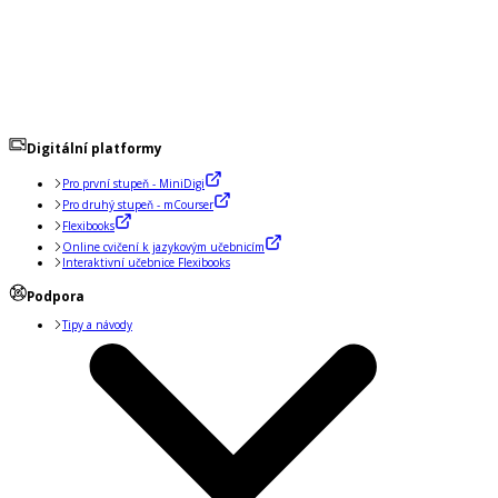
Digitální platformy
Pro první stupeň - MiniDigi
Pro druhý stupeň - mCourser
Flexibooks
Online cvičení k jazykovým učebnicím
Interaktivní učebnice Flexibooks
Podpora
Tipy a návody