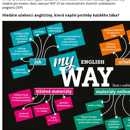
vhodná pro širokou škálu realizací RVP ZV do individuálních školních vzdělávacích
programů (ŠVP).
Hledáte učebnici angličtiny,
která naplní potřeby každého žáka?