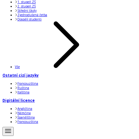
1. stupeň ZŠ
2. stupeň ZŠ
Střední školy
Zjednodušená četba
Dospělí studenti
Vše
Ostatní cizí jazyky
Francouzština
Ruština
Italština
Digitální licence
Angličtina
Němčina
Španělština
Francouzština