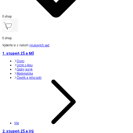
E-shop
E-shop
Vyberte si z našich
výukových sad
.
1. stupeň ZŠ a MŠ
Divíci
Učím s Apu
Český jazyk
Matematika
Člověk a jeho svět
Vše
2. stupeň ZŠ a VG