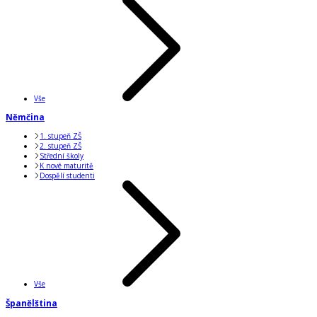
Vše
Němčina
1. stupeň ZŠ
2. stupeň ZŠ
Střední školy
K nové maturitě
Dospělí studenti
Vše
Španělština