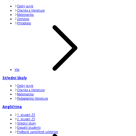
Český jazyk
Čítanka a literatura
Matematika
Zeměpis
Přírodopis
Vše
Střední školy
Český jazyk
Čítanka a literatura
Matematika
Pedagogická literatura
Angličtina
1. stupeň ZŠ
2. stupeň ZŠ
Střední školy
Dospělí studenti
Profesně zaměřené učebnice