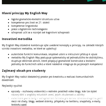
Hlavní principy My English Way
logická gramaticko-lexikální struktura učiva
kompetence pro život ve 21. století
kompetence lingvistická
práce s digitálními technologiemi
schopnost učit se a rozvíjet své kognitivní schopnosti
Inovativní metodika
My English Way
důsledně kombinuje výše uvedené koncepty a principy, na základě kterých
vzniká inovativní metodika, ve které se uplatňují:
autentická funkční komunikace, smyslové učení a inkluzivní přístup k výuce
metodika
My English Way
postupuje systematicky od jednoduššího ke složitějšímu,
stupňuje obtížnost aktivit, které propojují gramatické konstrukce a lexikální
jednotky do funkčních celků a které následně integruje do jazykových kompetencí
Zajímavý obsah pro studenty
My English Way
nabízí dostatečný prostor pro kreativitu a realizaci komunikačních
dovedností.
Nejčastěji využívá:
epizody – rozhovory vrstevníků v reálném prostředí video blogy, kde lze slyšet
názory dětí z anglicky mluvících zemí, jejich zkušenosti a zážitky
autentické psané texty v uchopitelném formátu pro danou věkovou skupinu, patří
mezi ně chaty, blogy, webové stránky, příspěvky na twitteru, snapshoty, e-maily,
textovky apod.