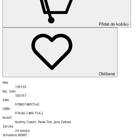
Přidat do košíku
Oblíbené
Kód
:
139159
Kat. číslo
:
100797
EAN
:
9788074897542
ISBN
:
978-80-7489-754-2
Autoři
:
Audrey Cowan, Paola Tite, Jana Čadová
Záruka
:
24 měsíců
Schváleno MŠMT
: