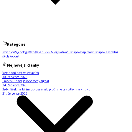
Kategorie
Novinky
Psychologie
Vzdělávání
RVP & legislativa
1. stupeň
Inspirace
2. stupeň a střední
školy
Podcast
Nejnovější články
Vztahovačnost ve vztazích
30. července 2026
Emoční únava jako varovný signál
24. července 2026
Šedý flíček na bílém ubruse aneb proč jsme tak citliví na kritiku
21. července 2026