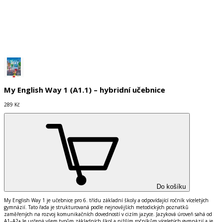
Do košíku
My English Way 1 (A1.1) – hybridní učebnice
289 Kč
Do košíku
My English Way 1 je učebnice pro 6. třídu základní školy a odpovídající ročník víceletých
gymnázií. Tato řada je strukturovaná podle nejnovějších metodických poznatků
zaměřených na rozvoj komunikačních dovedností v cizím jazyce. Jazyková úroveň sahá od
A1–A2+ Je určená všem typům základních škol a nižším ročníkům víceletých gymnázií a je