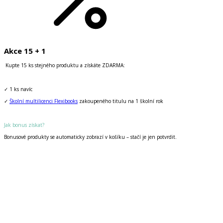
Akce 15 + 1
Kupte 15 ks stejného produktu a získáte ZDARMA:
✓ 1 ks navíc
✓
Školní multilicenci Flexibooks
zakoupeného titulu na 1 školní rok
Jak bonus získat?
Bonusové produkty se automaticky zobrazí v košíku – stačí je jen potvrdit.