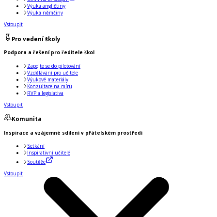
Výuka angličtiny
Výuka němčiny
Vstoupit
Pro vedení školy
Podpora a řešení pro ředitele škol
Zapojte se do pilotování
Vzdělávání pro učitele
Výukové materiály
Konzultace na míru
RVP a legislativa
Vstoupit
Komunita
Inspirace a vzájemné sdílení v přátelském prostředí
Setkání
Inspirativní učitelé
Soutěže
Vstoupit