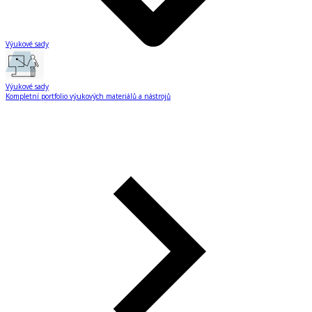
Výukové sady
Výukové sady
Kompletní portfolio výukových materiálů a nástrojů