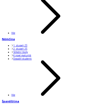
Vše
Němčina
1. stupeň ZŠ
2. stupeň ZŠ
Střední školy
K nové maturitě
Dospělí studenti
Vše
Španělština