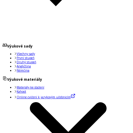
Výukové sady
Všechny sady
První stupeň
Druhý stupeň
Angličtina
Němčina
Výukové materiály
Materiály ke stažení
Kahoot
Online cvičení k jazykovým učebnicím