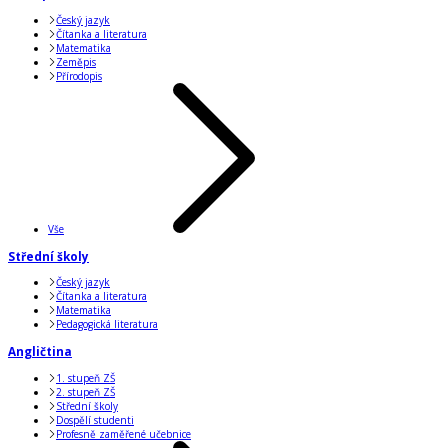
Český jazyk
Čítanka a literatura
Matematika
Zeměpis
Přírodopis
Vše
Střední školy
Český jazyk
Čítanka a literatura
Matematika
Pedagogická literatura
Angličtina
1. stupeň ZŠ
2. stupeň ZŠ
Střední školy
Dospělí studenti
Profesně zaměřené učebnice