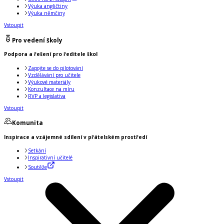
Výuka angličtiny
Výuka němčiny
Vstoupit
Pro vedení školy
Podpora a řešení pro ředitele škol
Zapojte se do pilotování
Vzdělávání pro učitele
Výukové materiály
Konzultace na míru
RVP a legislativa
Vstoupit
Komunita
Inspirace a vzájemné sdílení v přátelském prostředí
Setkání
Inspirativní učitelé
Soutěže
Vstoupit