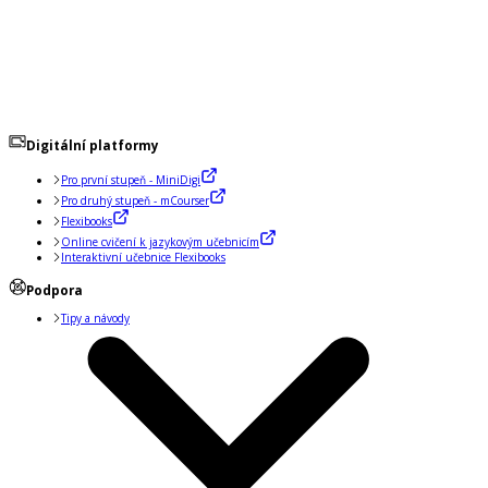
Digitální platformy
Pro první stupeň - MiniDigi
Pro druhý stupeň - mCourser
Flexibooks
Online cvičení k jazykovým učebnicím
Interaktivní učebnice Flexibooks
Podpora
Tipy a návody