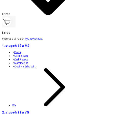
E-shop
E-shop
Vyberte si z našich
výukových sad
.
1. stupeň ZŠ a MŠ
Divíci
Učím s Apu
Český jazyk
Matematika
Člověk a jeho svět
Vše
2. stupeň ZŠ a VG