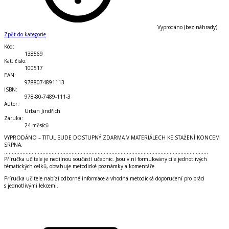
Vyprodáno (bez náhrady)
Zpět do kategorie
Kód
:
138569
Kat. číslo
:
100517
EAN
:
9788074891113
ISBN
:
978-80-7489-111-3
Autor
:
Urban Jindřich
Záruka
:
24 měsíců
VYPRODÁNO – TITUL BUDE DOSTUPNÝ ZDARMA V MATERIÁLECH KE STAŽENÍ KONCEM
SRPNA.
.....................................................................................................................................
Příručka učitele je nedílnou součástí učebnic. Jsou v ní formulovány cíle jednotlivých
tématických celků, obsahuje metodické poznámky a komentáře.
Příručka učitele nabízí odborné informace a vhodná metodická doporučení pro práci
s jednotlivými lekcemi.