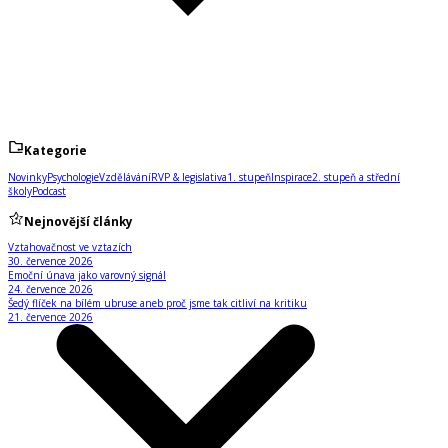
Kategorie
Novinky
Psychologie
Vzdělávání
RVP & legislativa
1. stupeň
Inspirace
2. stupeň a střední
školy
Podcast
Nejnovější články
Vztahovačnost ve vztazích
30. července 2026
Emoční únava jako varovný signál
24. července 2026
Šedý flíček na bílém ubruse aneb proč jsme tak citliví na kritiku
21. července 2026