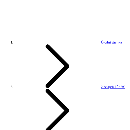
Úvodní stránka
2. stupeň ZŠ a VG