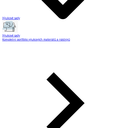
Výukové sady
Výukové sady
Kompletní portfolio výukových materiálů a nástrojů