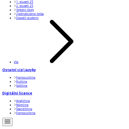
1. stupeň ZŠ
2. stupeň ZŠ
Střední školy
Zjednodušená četba
Dospělí studenti
Vše
Ostatní cizí jazyky
Francouzština
Ruština
Italština
Digitální licence
Angličtina
Němčina
Španělština
Francouzština