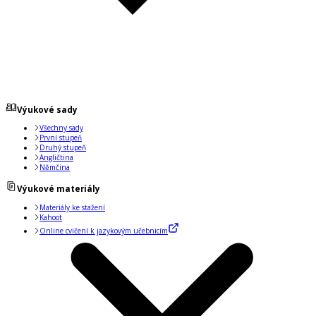
Výukové sady
Všechny sady
První stupeň
Druhý stupeň
Angličtina
Němčina
Výukové materiály
Materiály ke stažení
Kahoot
Online cvičení k jazykovým učebnicím