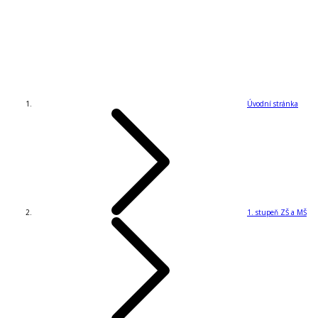
Úvodní stránka
1. stupeň ZŠ a MŠ