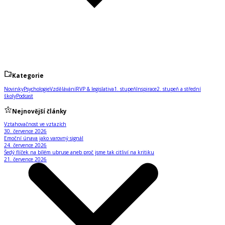
Kategorie
Novinky
Psychologie
Vzdělávání
RVP & legislativa
1. stupeň
Inspirace
2. stupeň a střední
školy
Podcast
Nejnovější články
Vztahovačnost ve vztazích
30. července 2026
Emoční únava jako varovný signál
24. července 2026
Šedý flíček na bílém ubruse aneb proč jsme tak citliví na kritiku
21. července 2026