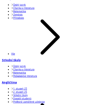
Český jazyk
Čítanka a literatura
Matematika
Zeměpis
Přírodopis
Vše
Střední školy
Český jazyk
Čítanka a literatura
Matematika
Pedagogická literatura
Angličtina
1. stupeň ZŠ
2. stupeň ZŠ
Střední školy
Dospělí studenti
Profesně zaměřené učebnice