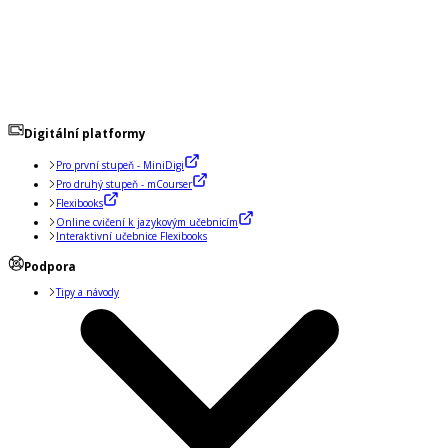
Digitální platformy
Pro první stupeň - MiniDigi
Pro druhý stupeň - mCourser
Flexibooks
Online cvičení k jazykovým učebnicím
Interaktivní učebnice Flexibooks
Podpora
Tipy a návody