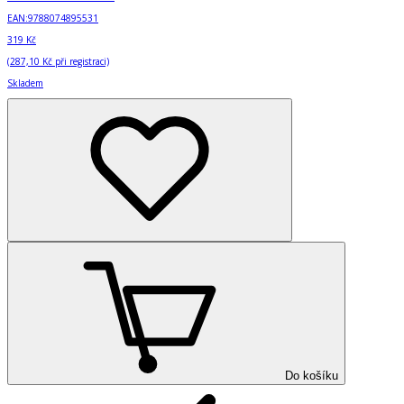
EAN:
9788074895531
319 Kč
(
287,10 Kč
při registraci)
Skladem
Do košíku