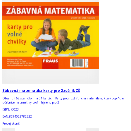
Zábavná matematika karty pro 2.ročník ZŠ
Obsahují 62 stan úloh na 31 kartách. Karty jsou rozšiřujícím materiálem, který doplňuje
učebnice matematiky prof. Hejného pro 2
ISBN:
K 023
EAN:
8594022782522
Prodej skončil