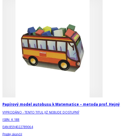
Papírový model autobusu k Matematice – metoda prof. Hejný
VYPRODÁNO - TENTO TITUL JIŽ NEBUDE DOSTUPNÝ
ISBN:
K 188
EAN:
8594022789064
Prodej skončil