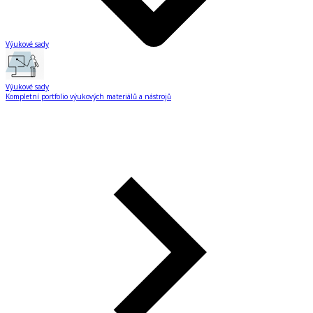
Výukové sady
Výukové sady
Kompletní portfolio výukových materiálů a nástrojů