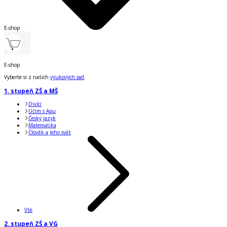
E-shop
E-shop
Vyberte si z našich
výukových sad
.
1. stupeň ZŠ a MŠ
Divíci
Učím s Apu
Český jazyk
Matematika
Člověk a jeho svět
Vše
2. stupeň ZŠ a VG