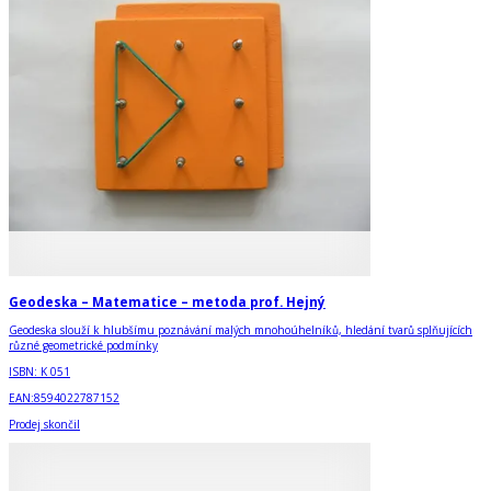
Geodeska – Matematice – metoda prof. Hejný
Geodeska slouží k hlubšímu poznávání malých mnohoúhelníků, hledání tvarů splňujících
různé geometrické podmínky
ISBN:
K 051
EAN:
8594022787152
Prodej skončil