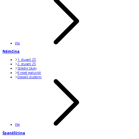
Vše
Němčina
1. stupeň ZŠ
2. stupeň ZŠ
Střední školy
K nové maturitě
Dospělí studenti
Vše
Španělština