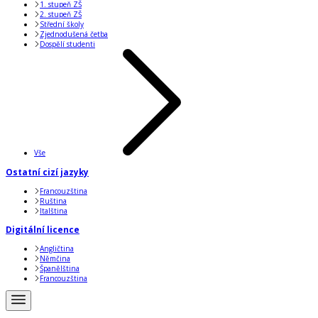
1. stupeň ZŠ
2. stupeň ZŠ
Střední školy
Zjednodušená četba
Dospělí studenti
Vše
Ostatní cizí jazyky
Francouzština
Ruština
Italština
Digitální licence
Angličtina
Němčina
Španělština
Francouzština