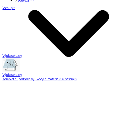
Soutěže
Vstoupit
Výukové sady
Výukové sady
Kompletní portfolio výukových materiálů a nástrojů