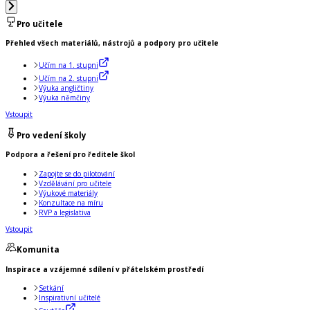
Pro učitele
Přehled všech materiálů, nástrojů a podpory pro učitele
Učím na 1. stupni
Učím na 2. stupni
Výuka angličtiny
Výuka němčiny
Vstoupit
Pro vedení školy
Podpora a řešení pro ředitele škol
Zapojte se do pilotování
Vzdělávání pro učitele
Výukové materiály
Konzultace na míru
RVP a legislativa
Vstoupit
Komunita
Inspirace a vzájemné sdílení v přátelském prostředí
Setkání
Inspirativní učitelé