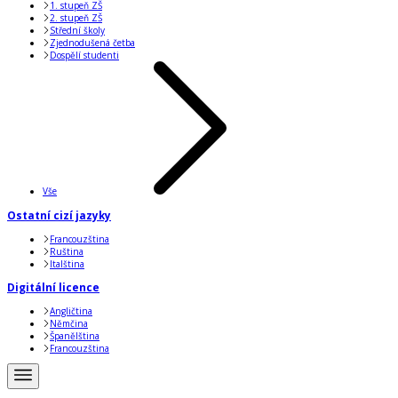
1. stupeň ZŠ
2. stupeň ZŠ
Střední školy
Zjednodušená četba
Dospělí studenti
Vše
Ostatní cizí jazyky
Francouzština
Ruština
Italština
Digitální licence
Angličtina
Němčina
Španělština
Francouzština