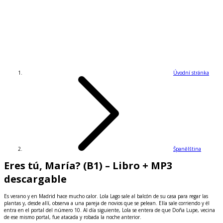
Úvodní stránka
Španělština
Eres tú, María? (B1) – Libro + MP3
descargable
Es verano y en Madrid hace mucho calor. Lola Lago sale al balcón de su casa para regar las
plantas y, desde allí, observa a una pareja de novios que se pelean. Ella sale corriendo y él
entra en el portal del número 10. Al día siguiente, Lola se entera de que Doña Lupe, vecina
de ese mismo portal, fue atacada y robada la noche anterior.