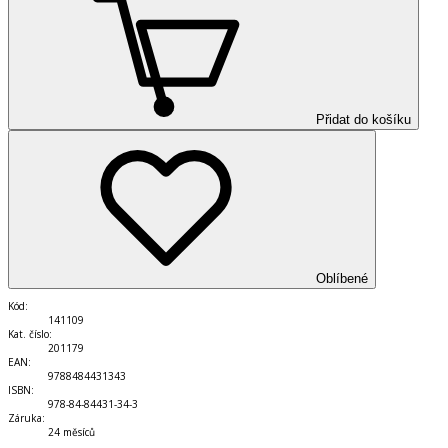
Přidat do košíku
Oblíbené
Kód
:
141109
Kat. číslo
:
201179
EAN
:
9788484431343
ISBN
:
978-84-84431-34-3
Záruka
:
24 měsíců