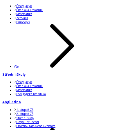
Český jazyk
Čítanka a literatura
Matematika
Zeměpis
Přírodopis
Vše
Střední školy
Český jazyk
Čítanka a literatura
Matematika
Pedagogická literatura
Angličtina
1. stupeň ZŠ
2. stupeň ZŠ
Střední školy
Dospělí studenti
Profesně zaměřené učebnice