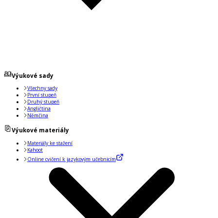
Výukové sady
Všechny sady
První stupeň
Druhý stupeň
Angličtina
Němčina
Výukové materiály
Materiály ke stažení
Kahoot
Online cvičení k jazykovým učebnicím