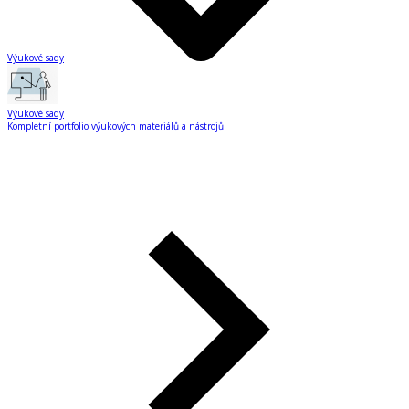
Výukové sady
Výukové sady
Kompletní portfolio výukových materiálů a nástrojů