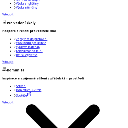
Výuka angličtiny
Výuka němčiny
Vstoupit
Pro vedení školy
Podpora a řešení pro ředitele škol
Zapojte se do pilotování
Vzdělávání pro učitele
Výukové materiály
Konzultace na míru
RVP a legislativa
Vstoupit
Komunita
Inspirace a vzájemné sdílení v přátelském prostředí
Setkání
Inspirativní učitelé
Soutěže
Vstoupit