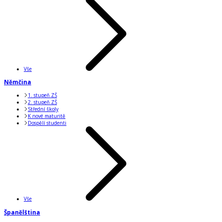
Vše
Němčina
1. stupeň ZŠ
2. stupeň ZŠ
Střední školy
K nové maturitě
Dospělí studenti
Vše
Španělština