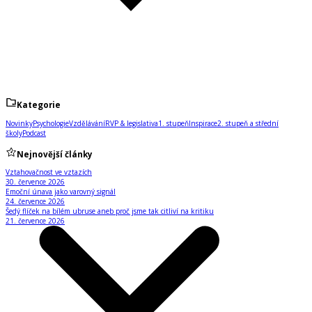
Kategorie
Novinky
Psychologie
Vzdělávání
RVP & legislativa
1. stupeň
Inspirace
2. stupeň a střední
školy
Podcast
Nejnovější články
Vztahovačnost ve vztazích
30. července 2026
Emoční únava jako varovný signál
24. července 2026
Šedý flíček na bílém ubruse aneb proč jsme tak citliví na kritiku
21. července 2026