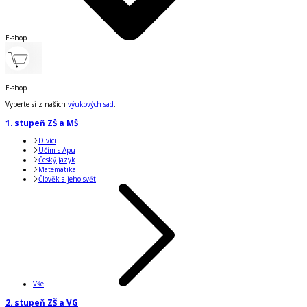
E-shop
E-shop
Vyberte si z našich
výukových sad
.
1. stupeň ZŠ a MŠ
Divíci
Učím s Apu
Český jazyk
Matematika
Člověk a jeho svět
Vše
2. stupeň ZŠ a VG