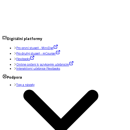
Digitální platformy
Pro první stupeň - MiniDigi
Pro druhý stupeň - mCourser
Flexibooks
Online cvičení k jazykovým učebnicím
Interaktivní učebnice Flexibooks
Podpora
Tipy a návody