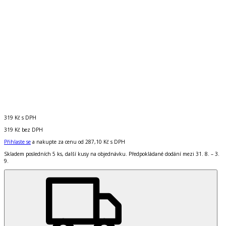
319 Kč
s DPH
319 Kč
bez DPH
Přihlaste se
a nakupte za cenu od
287,10 Kč
s DPH
Skladem posledních 5 ks, další kusy na objednávku. Předpokládané dodání mezi 31. 8. – 3.
9.