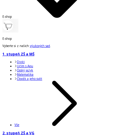
E-shop
E-shop
Vyberte si z našich
výukových sad
.
1. stupeň ZŠ a MŠ
Divíci
Učím s Apu
Český jazyk
Matematika
Člověk a jeho svět
Vše
2. stupeň ZŠ a VG