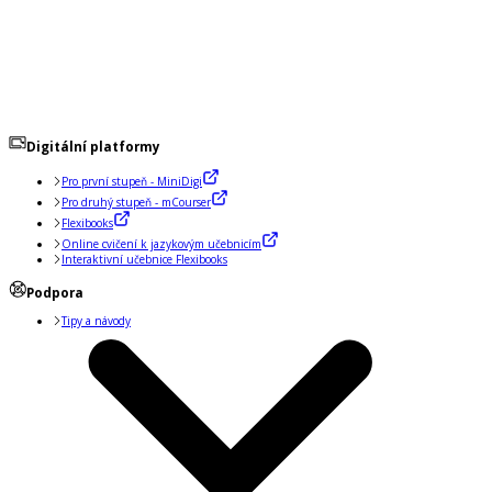
Digitální platformy
Pro první stupeň - MiniDigi
Pro druhý stupeň - mCourser
Flexibooks
Online cvičení k jazykovým učebnicím
Interaktivní učebnice Flexibooks
Podpora
Tipy a návody