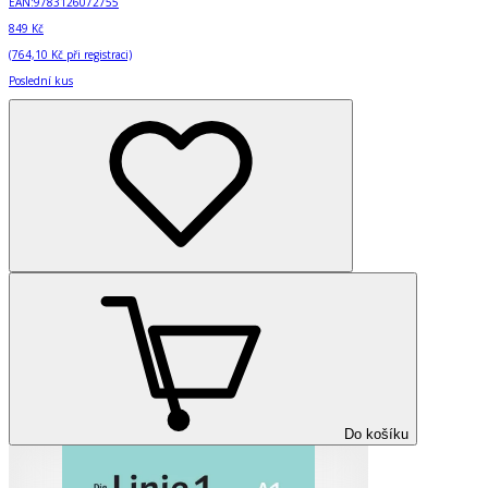
EAN:
9783126072755
849 Kč
(
764,10 Kč
při registraci)
Poslední kus
Do košíku