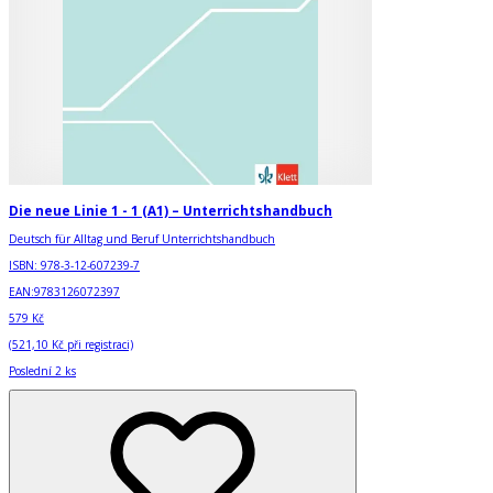
Die neue Linie 1 - 1 (A1) – Unterrichtshandbuch
Deutsch für Alltag und Beruf Unterrichtshandbuch
ISBN:
978-3-12-607239-7
EAN:
9783126072397
579 Kč
(
521,10 Kč
při registraci)
Poslední 2 ks