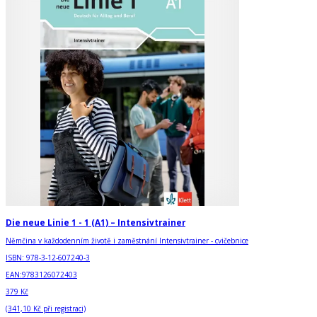
Die neue Linie 1 - 1 (A1) – Intensivtrainer
Němčina v každodenním životě i zaměstnání Intensivtrainer - cvičebnice
ISBN:
978-3-12-607240-3
EAN:
9783126072403
379 Kč
(
341,10 Kč
při registraci)