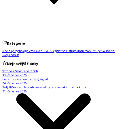
Kategorie
Novinky
Psychologie
Vzdělávání
RVP & legislativa
1. stupeň
Inspirace
2. stupeň a střední
školy
Podcast
Nejnovější články
Vztahovačnost ve vztazích
30. července 2026
Emoční únava jako varovný signál
24. července 2026
Šedý flíček na bílém ubruse aneb proč jsme tak citliví na kritiku
21. července 2026