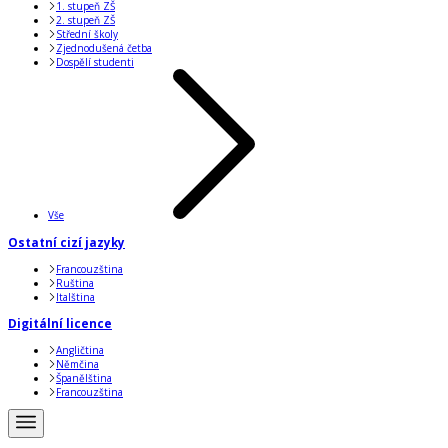
1. stupeň ZŠ
2. stupeň ZŠ
Střední školy
Zjednodušená četba
Dospělí studenti
Vše
Ostatní cizí jazyky
Francouzština
Ruština
Italština
Digitální licence
Angličtina
Němčina
Španělština
Francouzština