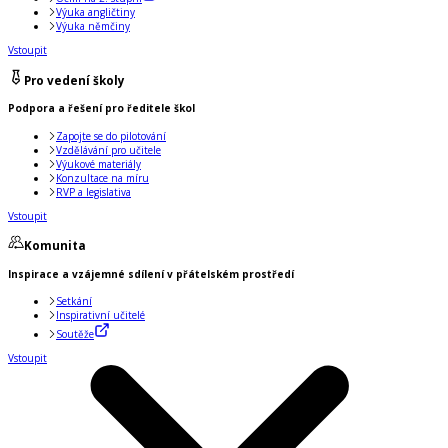
Výuka angličtiny
Výuka němčiny
Vstoupit
Pro vedení školy
Podpora a řešení pro ředitele škol
Zapojte se do pilotování
Vzdělávání pro učitele
Výukové materiály
Konzultace na míru
RVP a legislativa
Vstoupit
Komunita
Inspirace a vzájemné sdílení v přátelském prostředí
Setkání
Inspirativní učitelé
Soutěže
Vstoupit