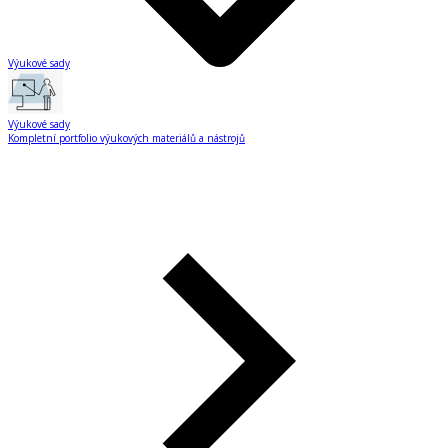
Výukové sady
Výukové sady
Kompletní portfolio výukových materiálů a nástrojů