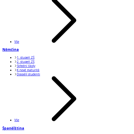
Vše
Němčina
1. stupeň ZŠ
2. stupeň ZŠ
Střední školy
K nové maturitě
Dospělí studenti
Vše
Španělština