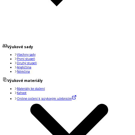
Výukové sady
Všechny sady
První stupeň
Druhý stupeň
Angličtina
Němčina
Výukové materiály
Materiály ke stažení
Kahoot
Online cvičení k jazykovým učebnicím