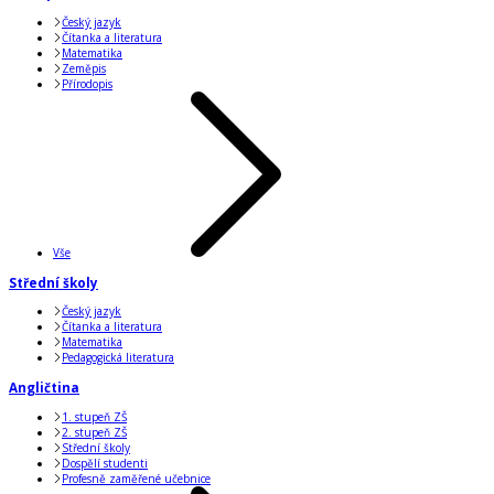
Český jazyk
Čítanka a literatura
Matematika
Zeměpis
Přírodopis
Vše
Střední školy
Český jazyk
Čítanka a literatura
Matematika
Pedagogická literatura
Angličtina
1. stupeň ZŠ
2. stupeň ZŠ
Střední školy
Dospělí studenti
Profesně zaměřené učebnice