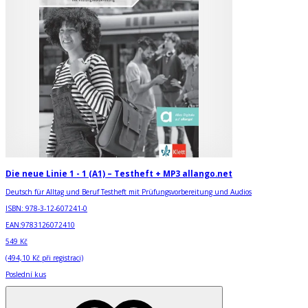
Die neue Linie 1 - 1 (A1) – Testheft + MP3 allango.net
Deutsch für Alltag und Beruf Testheft mit Prüfungsvorbereitung und Audios
ISBN:
978-3-12-607241-0
EAN:
9783126072410
549 Kč
(
494,10 Kč
při registraci)
Poslední kus