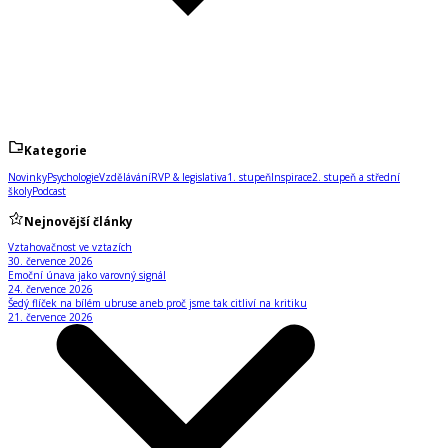
Kategorie
Novinky
Psychologie
Vzdělávání
RVP & legislativa
1. stupeň
Inspirace
2. stupeň a střední
školy
Podcast
Nejnovější články
Vztahovačnost ve vztazích
30. července 2026
Emoční únava jako varovný signál
24. července 2026
Šedý flíček na bílém ubruse aneb proč jsme tak citliví na kritiku
21. července 2026