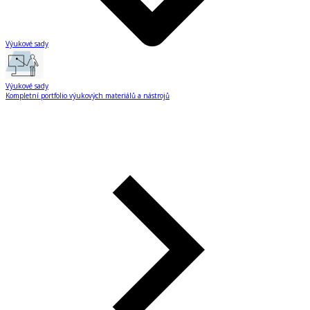
Výukové sady
Výukové sady
Kompletní portfolio výukových materiálů a nástrojů