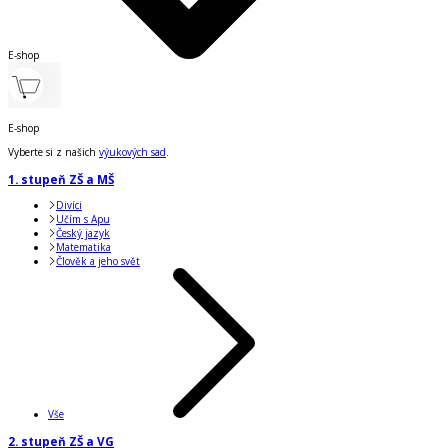
E-shop
E-shop
Vyberte si z našich
výukových sad
.
1. stupeň ZŠ a MŠ
Divíci
Učím s Apu
Český jazyk
Matematika
Člověk a jeho svět
Vše
2. stupeň ZŠ a VG