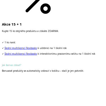
Akce 15 + 1
Kupte 15 ks stejného produktu a získáte ZDARMA:
✓ 1 ks navíc
✓
Školní multilicenci Flexibooks
k učebnici na 1 školní rok
✓
Školní multilicenci Flexibooks
k interaktivnímu pracovnímu sešitu na 1 školní rok
Jak bonus získat?
Bonusové produkty se automaticky zobrazí v košíku – stačí je jen potvrdit.