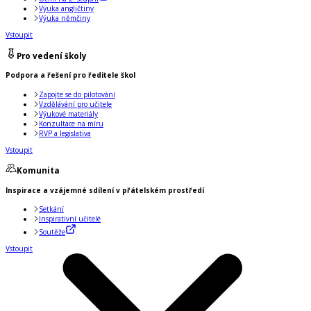
Výuka angličtiny
Výuka němčiny
Vstoupit
Pro vedení školy
Podpora a řešení pro ředitele škol
Zapojte se do pilotování
Vzdělávání pro učitele
Výukové materiály
Konzultace na míru
RVP a legislativa
Vstoupit
Komunita
Inspirace a vzájemné sdílení v přátelském prostředí
Setkání
Inspirativní učitelé
Soutěže
Vstoupit