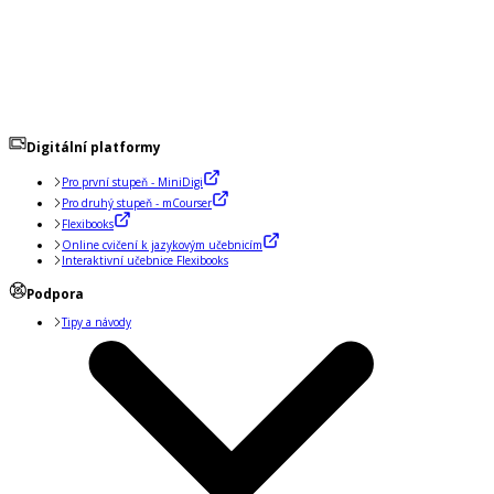
Digitální platformy
Pro první stupeň - MiniDigi
Pro druhý stupeň - mCourser
Flexibooks
Online cvičení k jazykovým učebnicím
Interaktivní učebnice Flexibooks
Podpora
Tipy a návody