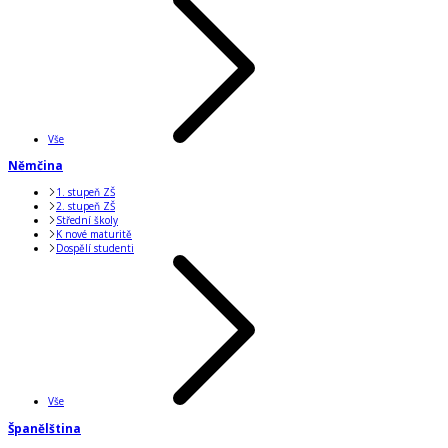
Vše
Němčina
1. stupeň ZŠ
2. stupeň ZŠ
Střední školy
K nové maturitě
Dospělí studenti
Vše
Španělština