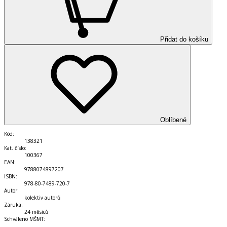
Přidat do košíku
Oblíbené
Kód
:
138321
Kat. číslo
:
100367
EAN
:
9788074897207
ISBN
:
978-80-7489-720-7
Autor
:
kolektiv autorů
Záruka
:
24 měsíců
Schváleno MŠMT
: