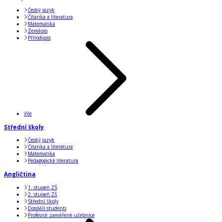
Český jazyk
Čítanka a literatura
Matematika
Zeměpis
Přírodopis
Vše
Střední školy
Český jazyk
Čítanka a literatura
Matematika
Pedagogická literatura
Angličtina
1. stupeň ZŠ
2. stupeň ZŠ
Střední školy
Dospělí studenti
Profesně zaměřené učebnice