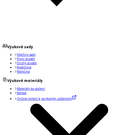
Výukové sady
Všechny sady
První stupeň
Druhý stupeň
Angličtina
Němčina
Výukové materiály
Materiály ke stažení
Kahoot
Online cvičení k jazykovým učebnicím