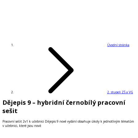
Úvodní stránka
2. stupeň ZŠ a VG
Dějepis 9 – hybridní černobílý pracovní
sešit
Pracovní sešit 2v1 k učebnici Dějepis 9 nové vydání obsahuje úkoly k jednotlivým tématům
v učebnici, které jsou nově