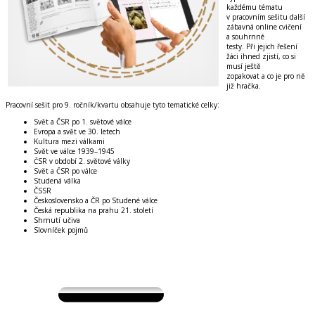
každému tématu
v pracovním sešitu další
zábavná online cvičení
a souhrnné
testy. Při jejich řešení
žáci ihned zjistí, co si
musí ještě
zopakovat a co je pro ně
již hračka.
Pracovní sešit pro 9. ročník/kvartu obsahuje tyto tematické celky:
Svět a ČSR po 1. světové válce
Evropa a svět ve 30. letech
Kultura mezi válkami
Svět ve válce 1939–1945
ČSR v období 2. světové války
Svět a ČSR po válce
Studená válka
ČSSR
Československo a ČR po Studené válce
Česká republika na prahu 21. století
Shrnutí učiva
Slovníček pojmů