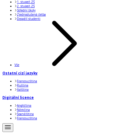
1. stupeň ZŠ
2. stupeň ZŠ
Střední školy
Zjednodušená četba
Dospělí studenti
Vše
Ostatní cizí jazyky
Francouzština
Ruština
Italština
Digitální licence
Angličtina
Němčina
Španělština
Francouzština