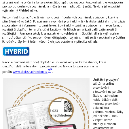
zábavná online cvičení a kvízy s okamžitou zpětnou vazbou. Pracovní sešit je koncipován
pro tvorbu ucelených poznámek, a může tak nahradit běžný sešit. Navíc je jeho součástí
vyjímatelný Přehled učiva.
Pracovní sešit usnadňuje žákům koncipování ucelených poznámek způsobem, který je
přiměřený věku žáků. Po správném vyplnění první úlohy žák fakticky získá shrnující zápis
s podstatnými informacemi z dané lekce. Zbylé úlohy tvůrčím způsobem a hravou formou
rozvíjejí či doplňují téma příslušné kapitoly. Na lištách se nalézají další zajímavosti či
rozšiřující informace a úkoly k samostatnému vyhledávání. Součástí díla je vyjímatelné
shrnutí učiva ročníku se slovníčkem dějepisných pojmů, s nimiž se žák setkával v průběhu
9. ročníku. Správná řešení všech úloh jsou obsažena v příručce učitele.
Navíc
je
pracovní sešit
nově
doplněn o
unikátní kódy
na každé stránce, které
umožňují
další interaktivní procvičování pro žáky
, a to
zcela zdarma na
portálu
www.skolasnadhledem.cz
.
Unikátní propojení
sešitů na
online
procvičování
a testování
na portálu
Škola s nadhledem
nabízí žákům další
možnost procvičování
s okamžitou
zpětnou vazbou. Díky
jedinečnému kódu
v zápatí každé
stránky si mohou
vypracovávat ke