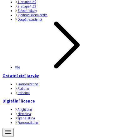
1. stupeň ZŠ
2. stupeň ZŠ
Střední školy
Zjednodušená četba
Dospělí studenti
Vše
Ostatní cizí jazyky
Francouzština
Ruština
Italština
Digitální licence
Angličtina
Němčina
Španělština
Francouzština