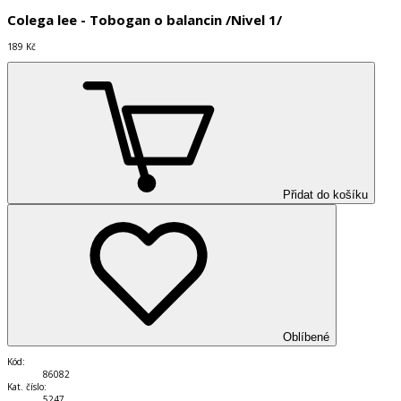
Colega lee - Tobogan o balancin /Nivel 1/
189 Kč
Přidat do košíku
Oblíbené
Kód
:
86082
Kat. číslo
:
5247