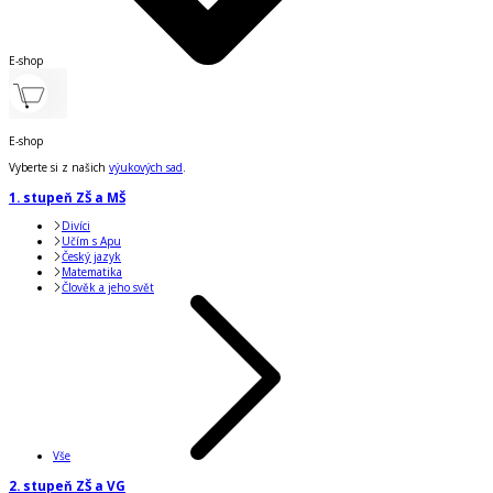
E-shop
E-shop
Vyberte si z našich
výukových sad
.
1. stupeň ZŠ a MŠ
Divíci
Učím s Apu
Český jazyk
Matematika
Člověk a jeho svět
Vše
2. stupeň ZŠ a VG