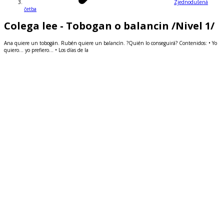
Zjednodušená
četba
Colega lee - Tobogan o balancin /Nivel 1/
Ana quiere un tobogán. Rubén quiere un balancín. ?Quién lo conseguirá? Contenidos: • Yo
quiero… yo prefiero… • Los días de la