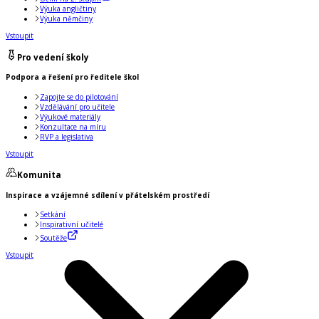
Výuka angličtiny
Výuka němčiny
Vstoupit
Pro vedení školy
Podpora a řešení pro ředitele škol
Zapojte se do pilotování
Vzdělávání pro učitele
Výukové materiály
Konzultace na míru
RVP a legislativa
Vstoupit
Komunita
Inspirace a vzájemné sdílení v přátelském prostředí
Setkání
Inspirativní učitelé
Soutěže
Vstoupit