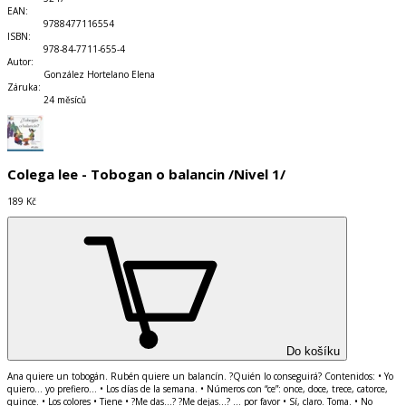
EAN
:
9788477116554
ISBN
:
978-84-7711-655-4
Autor
:
González Hortelano Elena
Záruka
:
24 měsíců
Colega lee - Tobogan o balancin /Nivel 1/
189 Kč
Do košíku
Ana quiere un tobogán. Rubén quiere un balancín. ?Quién lo conseguirá? Contenidos: • Yo
quiero… yo prefiero… • Los días de la semana. • Números con “ce”: once, doce, trece, catorce,
quince. • Los colores • Tiene • ?Me das…? ?Me dejas…? … por favor • Sí, claro. Toma. • No