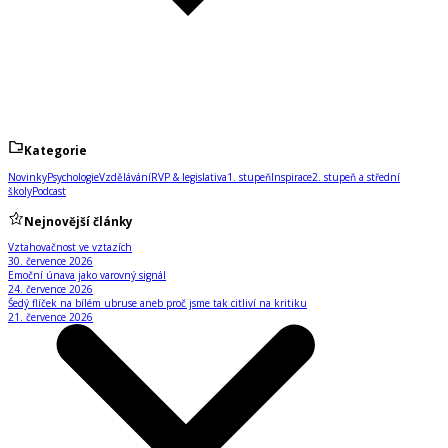
Kategorie
Novinky
Psychologie
Vzdělávání
RVP & legislativa
1. stupeň
Inspirace
2. stupeň a střední
školy
Podcast
Nejnovější články
Vztahovačnost ve vztazích
30. července 2026
Emoční únava jako varovný signál
24. července 2026
Šedý flíček na bílém ubruse aneb proč jsme tak citliví na kritiku
21. července 2026