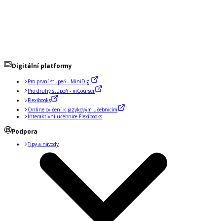
Digitální platformy
Pro první stupeň - MiniDigi
Pro druhý stupeň - mCourser
Flexibooks
Online cvičení k jazykovým učebnicím
Interaktivní učebnice Flexibooks
Podpora
Tipy a návody