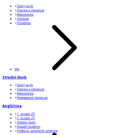
Český jazyk
Čítanka a literatura
Matematika
Zeměpis
Přírodopis
Vše
Střední školy
Český jazyk
Čítanka a literatura
Matematika
Pedagogická literatura
Angličtina
1. stupeň ZŠ
2. stupeň ZŠ
Střední školy
Dospělí studenti
Profesně zaměřené učebnice