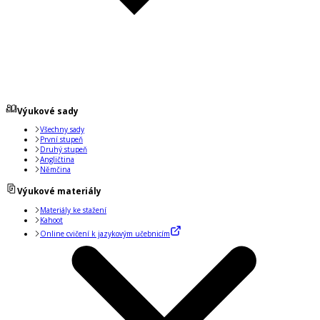
Výukové sady
Všechny sady
První stupeň
Druhý stupeň
Angličtina
Němčina
Výukové materiály
Materiály ke stažení
Kahoot
Online cvičení k jazykovým učebnicím