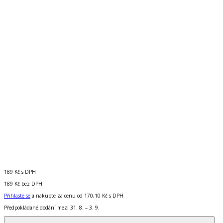
189 Kč
s DPH
189 Kč
bez DPH
Přihlaste se
a nakupte za cenu od
170,10 Kč
s DPH
Předpokládané dodání mezi 31. 8. – 3. 9.