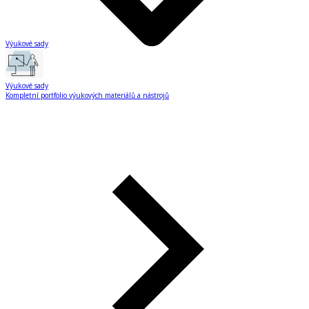
Výukové sady
Výukové sady
Kompletní portfolio výukových materiálů a nástrojů