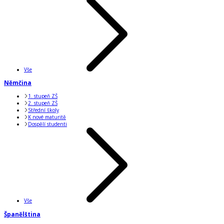
Vše
Němčina
1. stupeň ZŠ
2. stupeň ZŠ
Střední školy
K nové maturitě
Dospělí studenti
Vše
Španělština