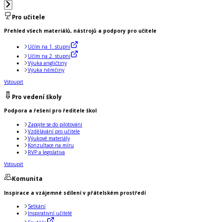
Pro učitele
Přehled všech materiálů, nástrojů a podpory pro učitele
Učím na 1. stupni
Učím na 2. stupni
Výuka angličtiny
Výuka němčiny
Vstoupit
Pro vedení školy
Podpora a řešení pro ředitele škol
Zapojte se do pilotování
Vzdělávání pro učitele
Výukové materiály
Konzultace na míru
RVP a legislativa
Vstoupit
Komunita
Inspirace a vzájemné sdílení v přátelském prostředí
Setkání
Inspirativní učitelé