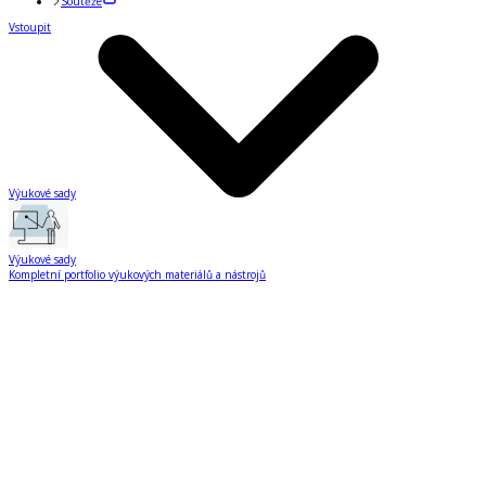
Soutěže
Vstoupit
Výukové sady
Výukové sady
Kompletní portfolio výukových materiálů a nástrojů