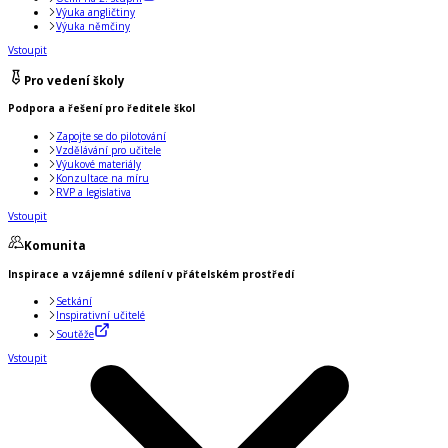
Výuka angličtiny
Výuka němčiny
Vstoupit
Pro vedení školy
Podpora a řešení pro ředitele škol
Zapojte se do pilotování
Vzdělávání pro učitele
Výukové materiály
Konzultace na míru
RVP a legislativa
Vstoupit
Komunita
Inspirace a vzájemné sdílení v přátelském prostředí
Setkání
Inspirativní učitelé
Soutěže
Vstoupit