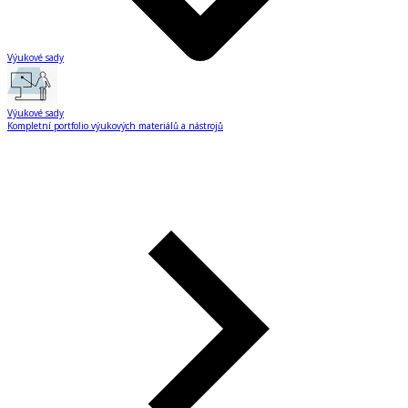
Výukové sady
Výukové sady
Kompletní portfolio výukových materiálů a nástrojů