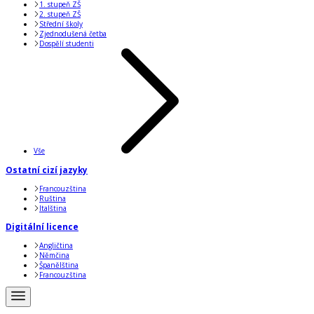
1. stupeň ZŠ
2. stupeň ZŠ
Střední školy
Zjednodušená četba
Dospělí studenti
Vše
Ostatní cizí jazyky
Francouzština
Ruština
Italština
Digitální licence
Angličtina
Němčina
Španělština
Francouzština