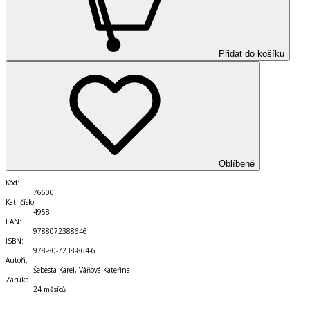
Přidat do košíku
Oblíbené
Kód
:
76600
Kat. číslo
:
4958
EAN
:
9788072388646
ISBN
:
978-80-7238-864-6
Autoři
:
Šebesta Karel, Váňová Kateřina
Záruka
:
24 měsíců