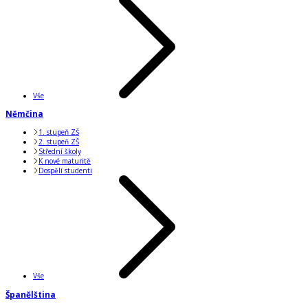
Vše
Němčina
1. stupeň ZŠ
2. stupeň ZŠ
Střední školy
K nové maturitě
Dospělí studenti
Vše
Španělština