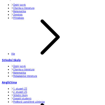
Český jazyk
Čítanka a literatura
Matematika
Zeměpis
Přírodopis
Vše
Střední školy
Český jazyk
Čítanka a literatura
Matematika
Pedagogická literatura
Angličtina
1. stupeň ZŠ
2. stupeň ZŠ
Střední školy
Dospělí studenti
Profesně zaměřené učebnice