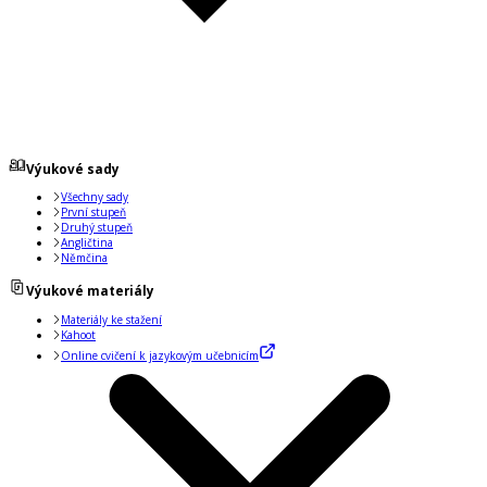
Výukové sady
Všechny sady
První stupeň
Druhý stupeň
Angličtina
Němčina
Výukové materiály
Materiály ke stažení
Kahoot
Online cvičení k jazykovým učebnicím