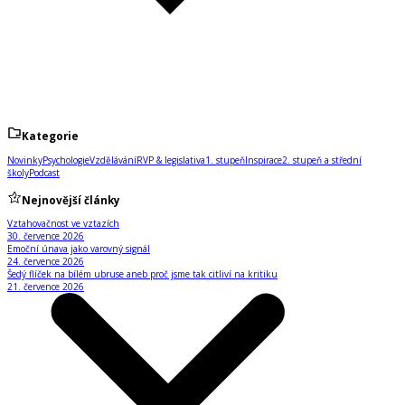
Kategorie
Novinky
Psychologie
Vzdělávání
RVP & legislativa
1. stupeň
Inspirace
2. stupeň a střední
školy
Podcast
Nejnovější články
Vztahovačnost ve vztazích
30. července 2026
Emoční únava jako varovný signál
24. července 2026
Šedý flíček na bílém ubruse aneb proč jsme tak citliví na kritiku
21. července 2026