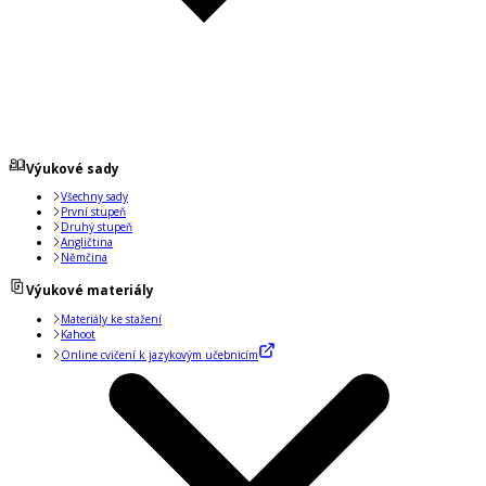
Výukové sady
Všechny sady
První stupeň
Druhý stupeň
Angličtina
Němčina
Výukové materiály
Materiály ke stažení
Kahoot
Online cvičení k jazykovým učebnicím