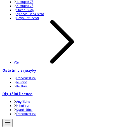
1. stupeň ZŠ
2. stupeň ZŠ
Střední školy
Zjednodušená četba
Dospělí studenti
Vše
Ostatní cizí jazyky
Francouzština
Ruština
Italština
Digitální licence
Angličtina
Němčina
Španělština
Francouzština