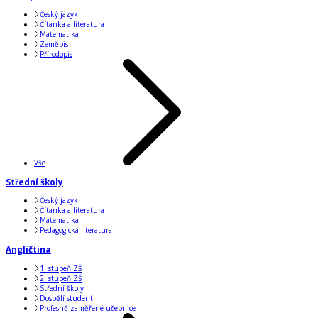
Český jazyk
Čítanka a literatura
Matematika
Zeměpis
Přírodopis
Vše
Střední školy
Český jazyk
Čítanka a literatura
Matematika
Pedagogická literatura
Angličtina
1. stupeň ZŠ
2. stupeň ZŠ
Střední školy
Dospělí studenti
Profesně zaměřené učebnice