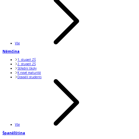
Vše
Němčina
1. stupeň ZŠ
2. stupeň ZŠ
Střední školy
K nové maturitě
Dospělí studenti
Vše
Španělština