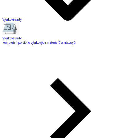
Výukové sady
Výukové sady
Kompletní portfolio výukových materiálů a nástrojů