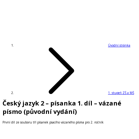
Úvodní stránka
1. stupeň ZŠ a MŠ
Český jazyk 2 – písanka 1. díl – vázané
písmo (původní vydání)
První díl ze souboru tří písanek psacího vázaného písma pro 2. ročník