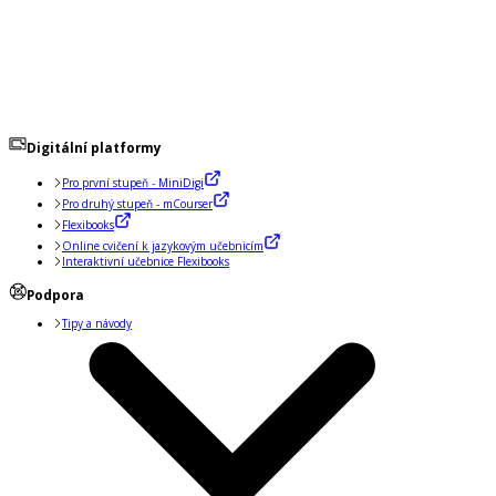
Digitální platformy
Pro první stupeň - MiniDigi
Pro druhý stupeň - mCourser
Flexibooks
Online cvičení k jazykovým učebnicím
Interaktivní učebnice Flexibooks
Podpora
Tipy a návody