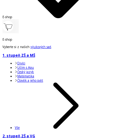
E-shop
E-shop
Vyberte si z našich
výukových sad
.
1. stupeň ZŠ a MŠ
Divíci
Učím s Apu
Český jazyk
Matematika
Člověk a jeho svět
Vše
2. stupeň ZŠ a VG