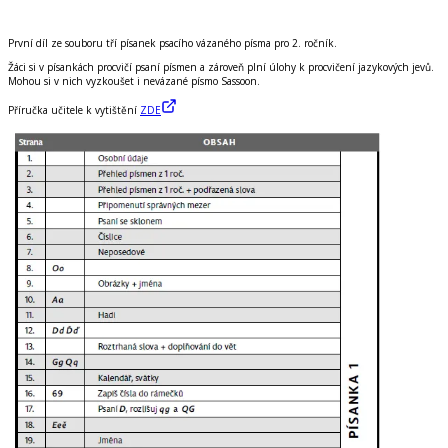
Do košíku
První díl ze souboru tří písanek psacího vázaného písma pro 2. ročník.
Žáci si v písankách procvičí psaní písmen a zároveň plní úlohy k procvičení jazykových jevů.
Mohou si v nich vyzkoušet i nevázané písmo Sassoon.
Příručka učitele
k vytištění
ZDE