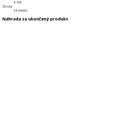
K 109
Záruka
:
24 měsíců
Náhrada za ukončený produkt
Český jazyk 2 – písanka 1. díl – vázané písmo