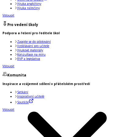
Výuka angličtiny
Výuka němčiny
Vstoupit
Pro vedení školy
Podpora a řešení pro ředitele škol
Zapojte se do pilotování
Vzdělávání pro učitele
Výukové materiály
Konzultace na míru
RVP a legislativa
Vstoupit
Komunita
Inspirace a vzájemné sdílení v přátelském prostředí
Setkání
Inspirativní učitelé
Soutěže
Vstoupit