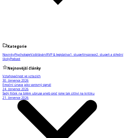
Kategorie
Novinky
Psychologie
Vzdělávání
RVP & legislativa
1. stupeň
Inspirace
2. stupeň a střední
školy
Podcast
Nejnovější články
Vztahovačnost ve vztazích
30. července 2026
Emoční únava jako varovný signál
24. července 2026
Šedý flíček na bílém ubruse aneb proč jsme tak citliví na kritiku
21. července 2026