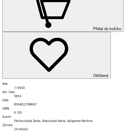
Přidat do košíku
Oblíbené
Kód
:
113943
Kat. číslo
:
5854
EAN
:
8594022788067
ISBN
:
K 105
Autoři
:
Pěchoučková Šárka, Rakoušová Alena, Kašparová Martina
Záruka
:
24 měsíců