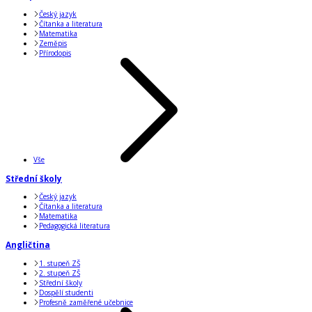
Český jazyk
Čítanka a literatura
Matematika
Zeměpis
Přírodopis
Vše
Střední školy
Český jazyk
Čítanka a literatura
Matematika
Pedagogická literatura
Angličtina
1. stupeň ZŠ
2. stupeň ZŠ
Střední školy
Dospělí studenti
Profesně zaměřené učebnice