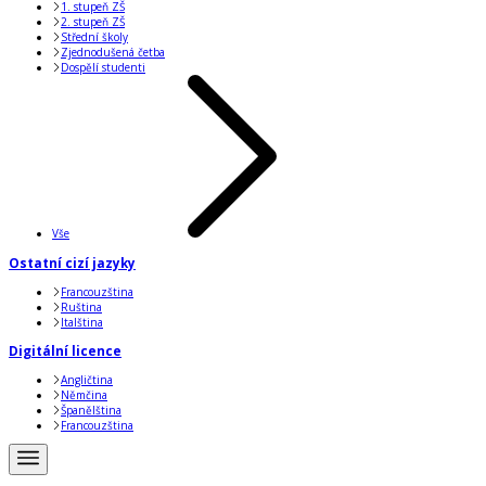
1. stupeň ZŠ
2. stupeň ZŠ
Střední školy
Zjednodušená četba
Dospělí studenti
Vše
Ostatní cizí jazyky
Francouzština
Ruština
Italština
Digitální licence
Angličtina
Němčina
Španělština
Francouzština