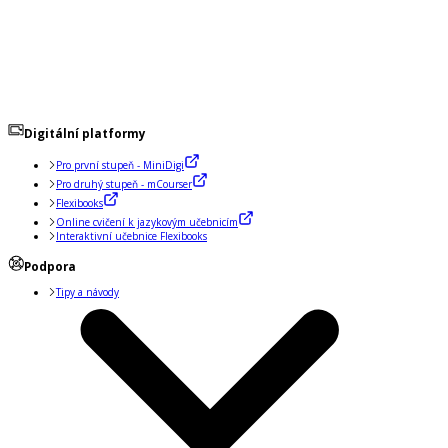
Digitální platformy
Pro první stupeň - MiniDigi
Pro druhý stupeň - mCourser
Flexibooks
Online cvičení k jazykovým učebnicím
Interaktivní učebnice Flexibooks
Podpora
Tipy a návody