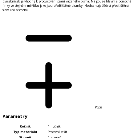
Cvičebníček je vhodný k procvičování psaní vázaného písma. Má pouze hlavní a pomocné
linky ve stejném měřítku jako jsou předtištěné písanky. Neobsahuje žádná předtištěná
slova ani písmena.
Popis
Parametry
Ročník
1. ročník
Typ materiálu
Pracovní sešit
Stupeň
1. stupeň