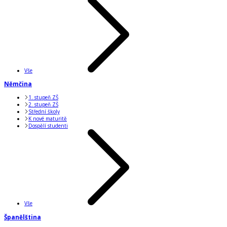
Vše
Němčina
1. stupeň ZŠ
2. stupeň ZŠ
Střední školy
K nové maturitě
Dospělí studenti
Vše
Španělština