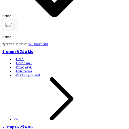
E-shop
E-shop
Vyberte si z našich
výukových sad
.
1. stupeň ZŠ a MŠ
Divíci
Učím s Apu
Český jazyk
Matematika
Člověk a jeho svět
Vše
2. stupeň ZŠ a VG