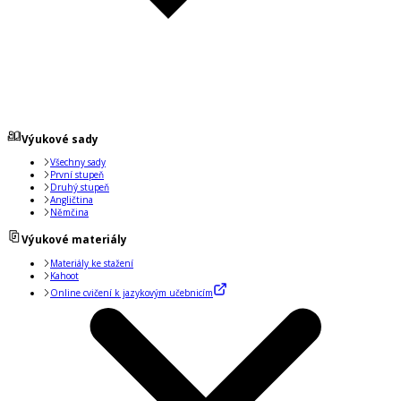
Výukové sady
Všechny sady
První stupeň
Druhý stupeň
Angličtina
Němčina
Výukové materiály
Materiály ke stažení
Kahoot
Online cvičení k jazykovým učebnicím