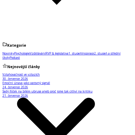
Kategorie
Novinky
Psychologie
Vzdělávání
RVP & legislativa
1. stupeň
Inspirace
2. stupeň a střední
školy
Podcast
Nejnovější články
Vztahovačnost ve vztazích
30. července 2026
Emoční únava jako varovný signál
24. července 2026
Šedý flíček na bílém ubruse aneb proč jsme tak citliví na kritiku
21. července 2026