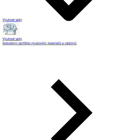
Výukové sady
Výukové sady
Kompletní portfolio výukových materiálů a nástrojů