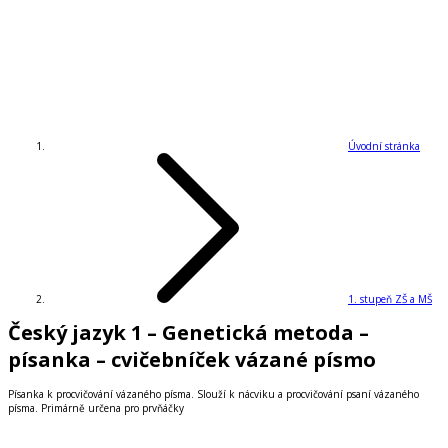
Úvodní stránka
1. stupeň ZŠ a MŠ
Český jazyk 1 – Genetická metoda –
písanka – cvičebníček vázané písmo
Písanka k procvičování vázaného písma. Slouží k nácviku a procvičování psaní vázaného
písma. Primárně určena pro prvňáčky