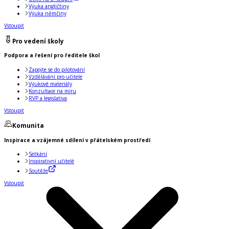
Výuka angličtiny
Výuka němčiny
Vstoupit
Pro vedení školy
Podpora a řešení pro ředitele škol
Zapojte se do pilotování
Vzdělávání pro učitele
Výukové materiály
Konzultace na míru
RVP a legislativa
Vstoupit
Komunita
Inspirace a vzájemné sdílení v přátelském prostředí
Setkání
Inspirativní učitelé
Soutěže
Vstoupit