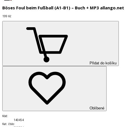
Böses Foul beim Fußball (A1-B1) – Buch + MP3 allango.net
199 Kč
Přidat do košíku
Oblíbené
Kód
:
140454
Kat. číslo
: