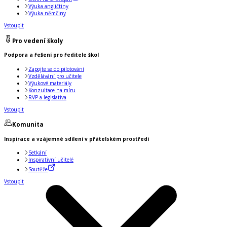
Výuka angličtiny
Výuka němčiny
Vstoupit
Pro vedení školy
Podpora a řešení pro ředitele škol
Zapojte se do pilotování
Vzdělávání pro učitele
Výukové materiály
Konzultace na míru
RVP a legislativa
Vstoupit
Komunita
Inspirace a vzájemné sdílení v přátelském prostředí
Setkání
Inspirativní učitelé
Soutěže
Vstoupit