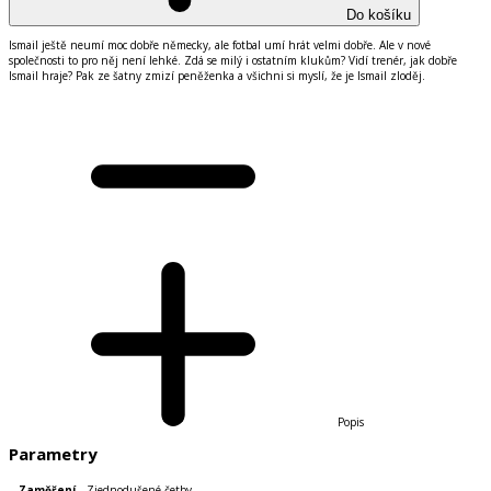
Do košíku
Ismail je
š
tě neum
í
moc dobře německy, ale fotbal um
í
hr
á
t velmi dobře. Ale v nov
é
společnosti to pro něj nen
í
lehk
é
. Zd
á
se mil
ý
i ostatn
í
m klukům? Vid
í
tren
é
r, jak dobře
Ismail hraje? Pak ze
š
atny zmiz
í
peněženka a v
š
ichni si mysl
í
, že je Ismail zloděj.
Popis
Parametry
Zaměření
Zjednodušené četby