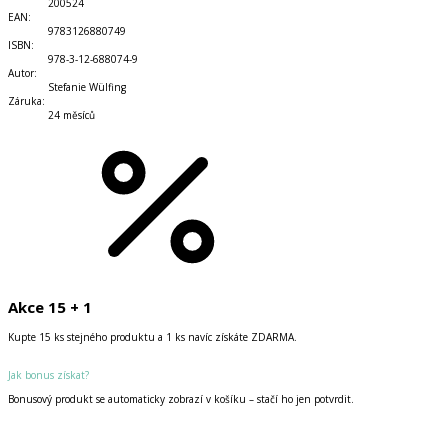
200524
EAN
:
9783126880749
ISBN
:
978-3-12-688074-9
Autor
:
Stefanie Wülfing
Záruka
:
24 měsíců
Akce 15 + 1
Kupte 15 ks stejného produktu a 1 ks navíc získáte ZDARMA.
Jak bonus získat?
Bonusový produkt se automaticky zobrazí v košíku – stačí ho jen potvrdit.