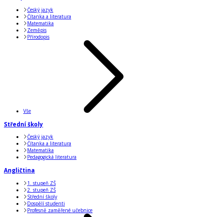
Český jazyk
Čítanka a literatura
Matematika
Zeměpis
Přírodopis
Vše
Střední školy
Český jazyk
Čítanka a literatura
Matematika
Pedagogická literatura
Angličtina
1. stupeň ZŠ
2. stupeň ZŠ
Střední školy
Dospělí studenti
Profesně zaměřené učebnice