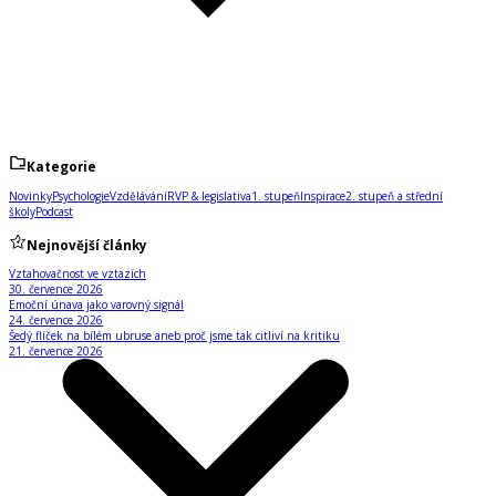
Kategorie
Novinky
Psychologie
Vzdělávání
RVP & legislativa
1. stupeň
Inspirace
2. stupeň a střední
školy
Podcast
Nejnovější články
Vztahovačnost ve vztazích
30. července 2026
Emoční únava jako varovný signál
24. července 2026
Šedý flíček na bílém ubruse aneb proč jsme tak citliví na kritiku
21. července 2026