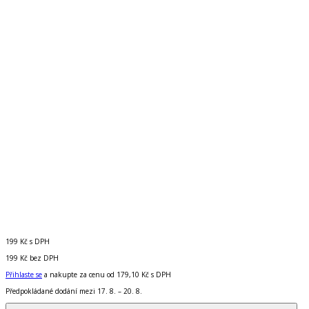
199 Kč
s DPH
199 Kč
bez DPH
Přihlaste se
a nakupte za cenu od
179,10 Kč
s DPH
Předpokládané dodání mezi 17. 8. – 20. 8.