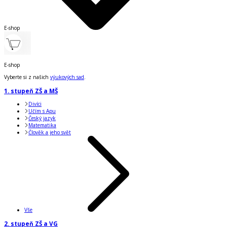
E-shop
E-shop
Vyberte si z našich
výukových sad
.
1. stupeň ZŠ a MŠ
Divíci
Učím s Apu
Český jazyk
Matematika
Člověk a jeho svět
Vše
2. stupeň ZŠ a VG