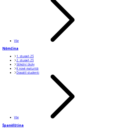
Vše
Němčina
1. stupeň ZŠ
2. stupeň ZŠ
Střední školy
K nové maturitě
Dospělí studenti
Vše
Španělština