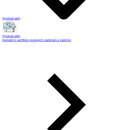
Výukové sady
Výukové sady
Kompletní portfolio výukových materiálů a nástrojů