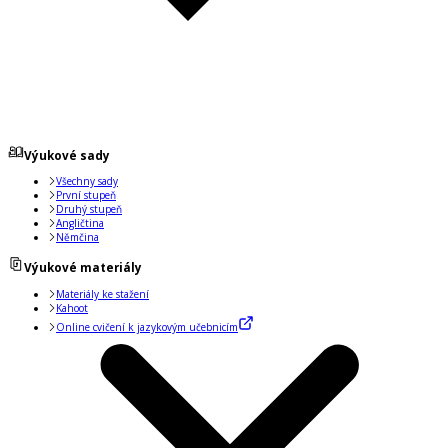
Výukové sady
Všechny sady
První stupeň
Druhý stupeň
Angličtina
Němčina
Výukové materiály
Materiály ke stažení
Kahoot
Online cvičení k jazykovým učebnicím