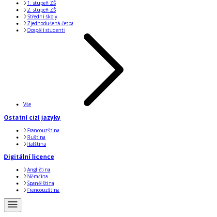
1. stupeň ZŠ
2. stupeň ZŠ
Střední školy
Zjednodušená četba
Dospělí studenti
Vše
Ostatní cizí jazyky
Francouzština
Ruština
Italština
Digitální licence
Angličtina
Němčina
Španělština
Francouzština