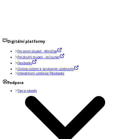
Digitální platformy
Pro první stupeň - MiniDigi
Pro druhý stupeň - mCourser
Flexibooks
Online cvičení k jazykovým učebnicím
Interaktivní učebnice Flexibooks
Podpora
Tipy a návody