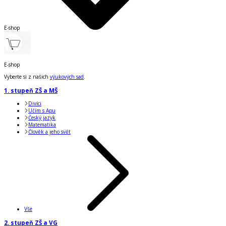
E-shop
E-shop
Vyberte si z našich
výukových sad
.
1. stupeň ZŠ a MŠ
Divíci
Učím s Apu
Český jazyk
Matematika
Člověk a jeho svět
Vše
2. stupeň ZŠ a VG