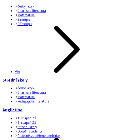
Český jazyk
Čítanka a literatura
Matematika
Zeměpis
Přírodopis
Vše
Střední školy
Český jazyk
Čítanka a literatura
Matematika
Pedagogická literatura
Angličtina
1. stupeň ZŠ
2. stupeň ZŠ
Střední školy
Dospělí studenti
Profesně zaměřené učebnice