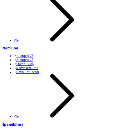
Vše
Němčina
1. stupeň ZŠ
2. stupeň ZŠ
Střední školy
K nové maturitě
Dospělí studenti
Vše
Španělština