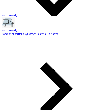
Výukové sady
Výukové sady
Kompletní portfolio výukových materiálů a nástrojů