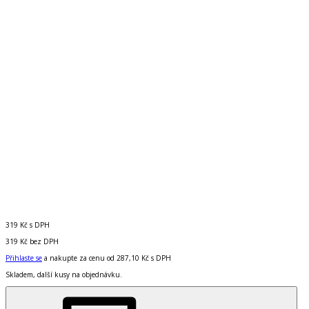
319 Kč
s DPH
319 Kč
bez DPH
Přihlaste se
a nakupte za cenu od
287,10 Kč
s DPH
Skladem, další kusy na objednávku.