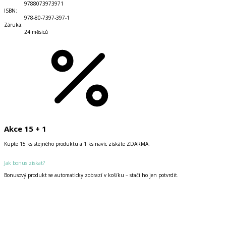
9788073973971
ISBN
:
978-80-7397-397-1
Záruka
:
24 měsíců
Akce 15 + 1
Kupte 15 ks stejného produktu a 1 ks navíc získáte ZDARMA.
Jak bonus získat?
Bonusový produkt se automaticky zobrazí v košíku – stačí ho jen potvrdit.