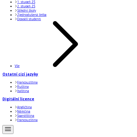
1. stupeň ZŠ
2. stupeň ZŠ
Střední školy
Zjednodušená četba
Dospělí studenti
Vše
Ostatní cizí jazyky
Francouzština
Ruština
Italština
Digitální licence
Angličtina
Němčina
Španělština
Francouzština