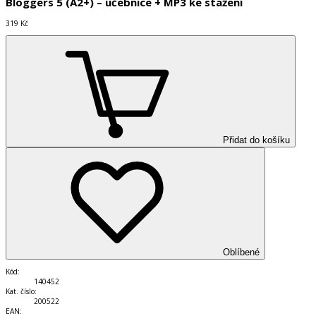
Bloggers 5 (A2+) – učebnice + MP3 ke stažení
319 Kč
Přidat do košíku
Oblíbené
Kód
:
140452
Kat. číslo
:
200522
EAN
: