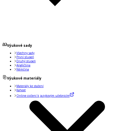
Výukové sady
Všechny sady
První stupeň
Druhý stupeň
Angličtina
Němčina
Výukové materiály
Materiály ke stažení
Kahoot
Online cvičení k jazykovým učebnicím