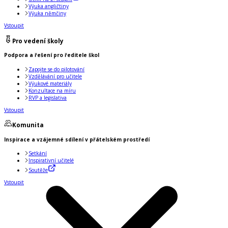
Výuka angličtiny
Výuka němčiny
Vstoupit
Pro vedení školy
Podpora a řešení pro ředitele škol
Zapojte se do pilotování
Vzdělávání pro učitele
Výukové materiály
Konzultace na míru
RVP a legislativa
Vstoupit
Komunita
Inspirace a vzájemné sdílení v přátelském prostředí
Setkání
Inspirativní učitelé
Soutěže
Vstoupit