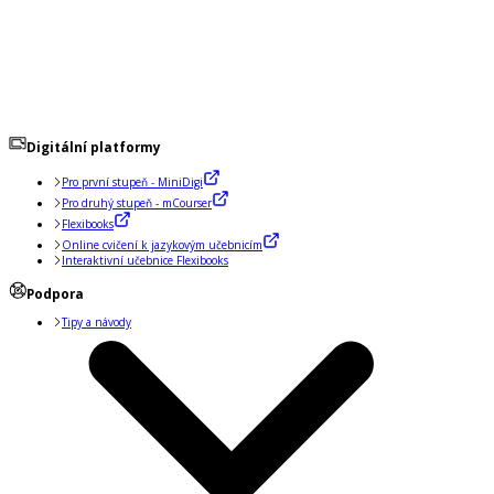
Digitální platformy
Pro první stupeň - MiniDigi
Pro druhý stupeň - mCourser
Flexibooks
Online cvičení k jazykovým učebnicím
Interaktivní učebnice Flexibooks
Podpora
Tipy a návody