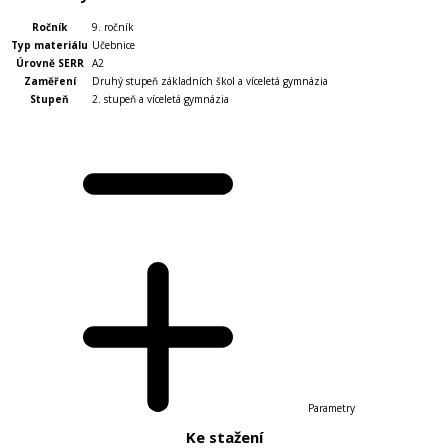
Ročník
9. ročník
Typ materiálu
Učebnice
Úrovně SERR
A2
Zaměření
Druhý stupeň základních škol a víceletá gymnázia
Stupeň
2. stupeň a víceletá gymnázia
Parametry
Ke stažení