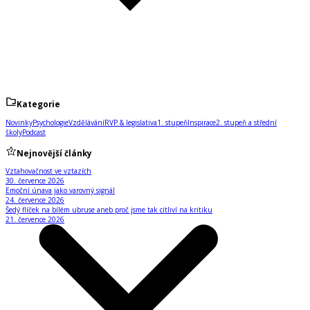
Kategorie
Novinky
Psychologie
Vzdělávání
RVP & legislativa
1. stupeň
Inspirace
2. stupeň a střední
školy
Podcast
Nejnovější články
Vztahovačnost ve vztazích
30. července 2026
Emoční únava jako varovný signál
24. července 2026
Šedý flíček na bílém ubruse aneb proč jsme tak citliví na kritiku
21. července 2026