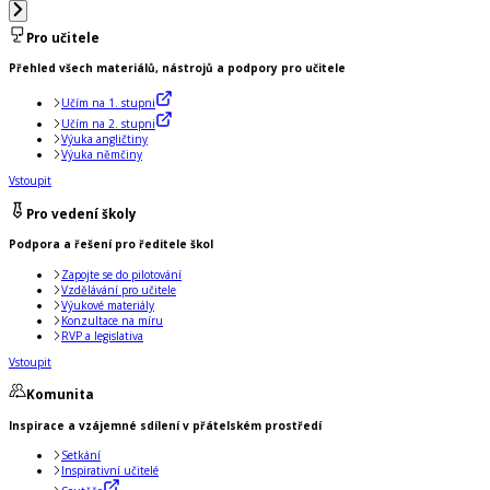
Pro učitele
Přehled všech materiálů, nástrojů a podpory pro učitele
Učím na 1. stupni
Učím na 2. stupni
Výuka angličtiny
Výuka němčiny
Vstoupit
Pro vedení školy
Podpora a řešení pro ředitele škol
Zapojte se do pilotování
Vzdělávání pro učitele
Výukové materiály
Konzultace na míru
RVP a legislativa
Vstoupit
Komunita
Inspirace a vzájemné sdílení v přátelském prostředí
Setkání
Inspirativní učitelé