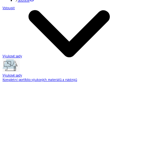
Soutěže
Vstoupit
Výukové sady
Výukové sady
Kompletní portfolio výukových materiálů a nástrojů