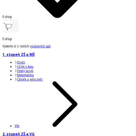
E-shop
E-shop
Vyberte si z našich
výukových sad
.
1. stupeň ZŠ a MŠ
Divíci
Učím s Apu
Český jazyk
Matematika
Člověk a jeho svět
Vše
2. stupeň ZŠ a VG