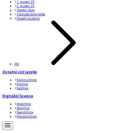
1. stupeň ZŠ
2. stupeň ZŠ
Střední školy
Zjednodušená četba
Dospělí studenti
Vše
Ostatní cizí jazyky
Francouzština
Ruština
Italština
Digitální licence
Angličtina
Němčina
Španělština
Francouzština