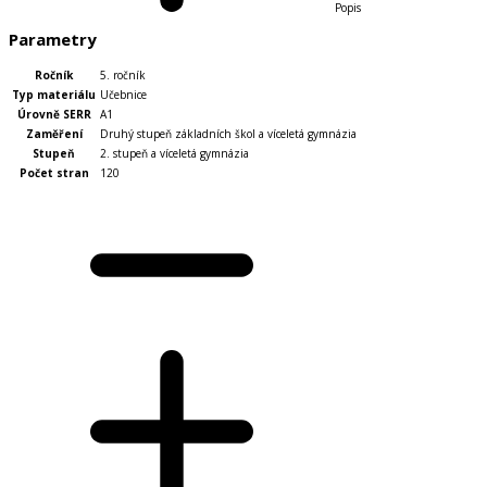
Popis
Parametry
Ročník
5. ročník
Typ materiálu
Učebnice
Úrovně SERR
A1
Zaměření
Druhý stupeň základních škol a víceletá gymnázia
Stupeň
2. stupeň a víceletá gymnázia
Počet stran
120