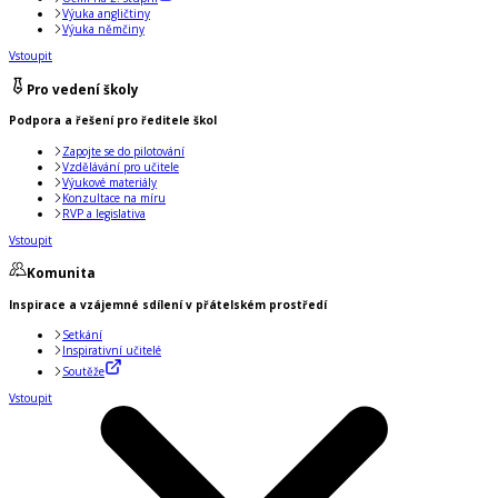
Výuka angličtiny
Výuka němčiny
Vstoupit
Pro vedení školy
Podpora a řešení pro ředitele škol
Zapojte se do pilotování
Vzdělávání pro učitele
Výukové materiály
Konzultace na míru
RVP a legislativa
Vstoupit
Komunita
Inspirace a vzájemné sdílení v přátelském prostředí
Setkání
Inspirativní učitelé
Soutěže
Vstoupit