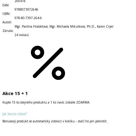
200478
EAN
:
9788073972646
ISBN
:
978-80-7397-264-6
Autoři
:
Mgr. Pavlína Hrabětová, Mgr. Michaela Mikulková, Ph.D., Karen Cryer
Záruka
:
24 měsíců
Akce 15 + 1
Kupte 15 ks stejného produktu a 1 ks navíc získáte ZDARMA.
Jak bonus získat?
Bonusový produkt se automaticky zobrazí v košíku – stačí ho jen potvrdit.