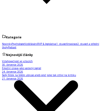
Kategorie
Novinky
Psychologie
Vzdělávání
RVP & legislativa
1. stupeň
Inspirace
2. stupeň a střední
školy
Podcast
Nejnovější články
Vztahovačnost ve vztazích
30. července 2026
Emoční únava jako varovný signál
24. července 2026
Šedý flíček na bílém ubruse aneb proč jsme tak citliví na kritiku
21. července 2026