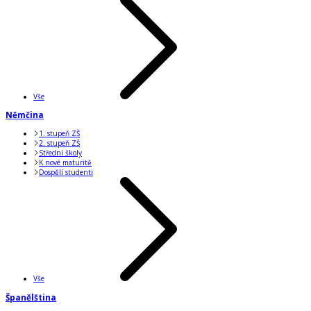
Vše
Němčina
1. stupeň ZŠ
2. stupeň ZŠ
Střední školy
K nové maturitě
Dospělí studenti
Vše
Španělština