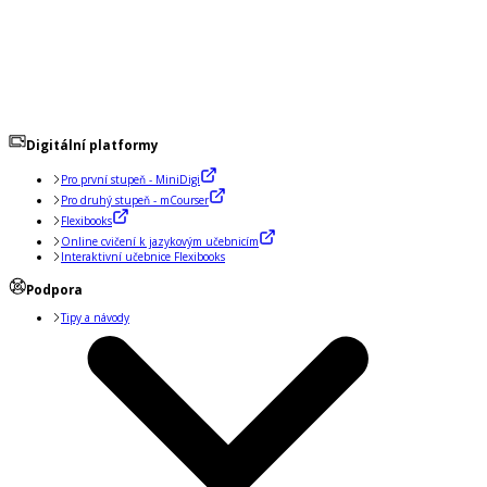
Digitální platformy
Pro první stupeň - MiniDigi
Pro druhý stupeň - mCourser
Flexibooks
Online cvičení k jazykovým učebnicím
Interaktivní učebnice Flexibooks
Podpora
Tipy a návody