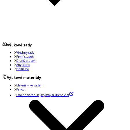
Výukové sady
Všechny sady
První stupeň
Druhý stupeň
Angličtina
Němčina
Výukové materiály
Materiály ke stažení
Kahoot
Online cvičení k jazykovým učebnicím