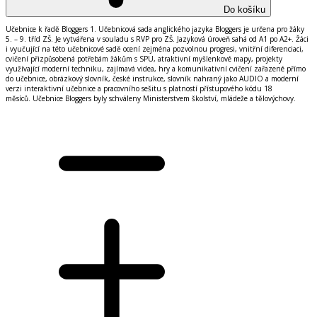
Do košíku
Učebnice k řadě Bloggers 1. Učebnicov
á
sada anglick
é
ho jazyka Bloggers je určena pro ž
á
ky
5.
–
9. tř
í
d Z
Š
. Je vytv
á
řena v souladu s RVP pro Z
Š
. Jazykov
á
ú
roveň sah
á
od A1 po A2+. Ž
á
ci
i vyučuj
í
c
í
na t
é
to učebnicov
é
sadě ocen
í
zejm
é
na pozvolnou progresi, vnitřn
í
diferenciaci,
cvičen
í
přizpůsoben
á
potřeb
á
m ž
á
kům s SPU, atraktivn
í
my
š
lenkov
é
mapy, projekty
využ
í
vaj
í
c
í
modern
í
techniku, zaj
í
mav
á
videa, hry a komunikativn
í
cvičen
í
zařazen
é
př
í
mo
do učebnice, obr
á
zkov
ý
slovn
í
k, česk
é
instrukce, slovn
í
k nahran
ý
jako AUDIO a modern
í
verzi interaktivn
í
učebnice a pracovn
í
ho se
š
itu s platnost
í
př
í
stupov
é
ho k
ó
du 18
měs
í
ců. Učebnice Bloggers byly schv
á
leny Ministerstvem
š
kolstv
í
, ml
á
deže a tělov
ý
chovy.