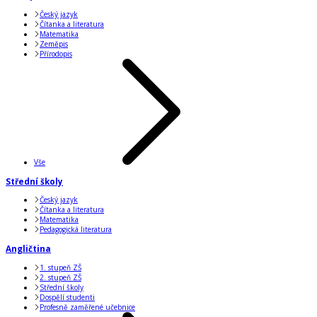
Český jazyk
Čítanka a literatura
Matematika
Zeměpis
Přírodopis
Vše
Střední školy
Český jazyk
Čítanka a literatura
Matematika
Pedagogická literatura
Angličtina
1. stupeň ZŠ
2. stupeň ZŠ
Střední školy
Dospělí studenti
Profesně zaměřené učebnice