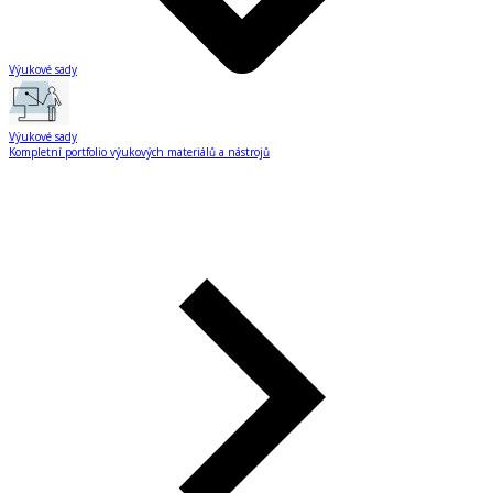
Výukové sady
Výukové sady
Kompletní portfolio výukových materiálů a nástrojů