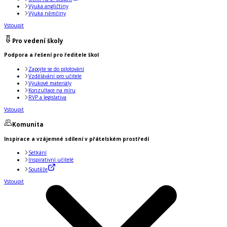
Výuka angličtiny
Výuka němčiny
Vstoupit
Pro vedení školy
Podpora a řešení pro ředitele škol
Zapojte se do pilotování
Vzdělávání pro učitele
Výukové materiály
Konzultace na míru
RVP a legislativa
Vstoupit
Komunita
Inspirace a vzájemné sdílení v přátelském prostředí
Setkání
Inspirativní učitelé
Soutěže
Vstoupit