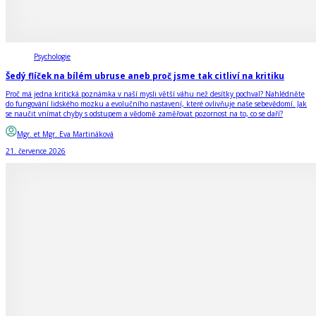
Psychologie
Šedý flíček na bílém ubruse aneb proč jsme tak citliví na kritiku
Proč má jedna kritická poznámka v naší mysli větší váhu než desítky pochval? Nahlédněte
do fungování lidského mozku a evolučního nastavení, které ovlivňuje naše sebevědomí. Jak
se naučit vnímat chyby s odstupem a vědomě zaměřovat pozornost na to, co se daří?
Mgr. et Mgr. Eva Martináková
21. července 2026