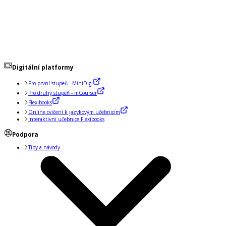
Digitální platformy
Pro první stupeň - MiniDigi
Pro druhý stupeň - mCourser
Flexibooks
Online cvičení k jazykovým učebnicím
Interaktivní učebnice Flexibooks
Podpora
Tipy a návody