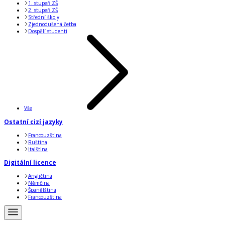
1. stupeň ZŠ
2. stupeň ZŠ
Střední školy
Zjednodušená četba
Dospělí studenti
Vše
Ostatní cizí jazyky
Francouzština
Ruština
Italština
Digitální licence
Angličtina
Němčina
Španělština
Francouzština