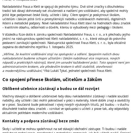
Nakladatelství Fraus a Klett se spojují do jednoho týmu. Dvě silné značky s dlouholetou
tradicí tak dávají dohromady své zkušenosti a nadšení pro vzdělávání, aby společně mohly
ještě lépe podporovat české školy, učitele i žáky.
Cílem spojení je poskytnout školám,
učitelům i žákům ještě širší a promyšlenější nabídku vzdělávacích materiálů, digitálních
řešení a metodické podpory. Nové nakladatelství Fraus Klett staví na hodnotách obou značek
– kvalitním obsahu, odbornosti a důvěře, kterou si vybudovaly mezi pedagogy i školami.
V důsledku fúze došlo k zániku společnosti Nakladatelství Fraus, s. r. o., a k přechodu jejího
jmění na nástupnickou společnost Klett nakladatelství, s. r. o., která vstoupí do právního
postavení zanikající společnosti. Nástupnická společnost Fraus Klett, s. r. o., byla oficiálně
zapsána do obchodního rejstříku 1. listopadu 2025.
„Věříme, že kvalitní vzdělávání stojí na spolupráci a sdílení. Spojením našich dvou
nakladatelství budeme schopni učitelům i žákům nabídnout více inspirace, nových
nápadů a praktických nástrojů, které jim usnadní každodenní práci. Toto spojení není jen
administrativním krokem, ale především krokem k větší stabilitě, otevřenosti
a modernějšímu vzdělávání,“
říká Lukáš Tykal,
jednatel společnosti Fraus Klett.
Co spojení přinese školám, učitelům a žákům
Oblíbené učebnice zůstávají a budou se dál rozvíjet
Všechny stávající a oblíbené učebnicové řady obou nakladatelství zůstávají i nadále součástí
nabídky, aby učitelé i žáci mohli pokračovat v práci s materiály, které dobře znají a osvědčily
se v praxi. Současně bude pokračovat i vývoj nových výukových titulů, jež budou – v duchu
dlouholeté tradice obou značek – vznikat ve spolupráci s učiteli z praxe tak, aby odpovídaly
aktuálním potřebám moderního vzdělávání.
Kontakty a podpora zůstávají beze změn
Školy i učitelé se mohou spolehnout na své stávající obchodní zástupce. Ti budou i nadále
poskytovat osobní servis, poradenství a metodickou pomoc tak, jak byli učitelé zvyklí. Spojení