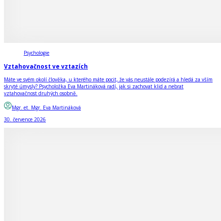
Psychologie
Vztahovačnost ve vztazích
Máte ve svém okolí člověka, u kterého máte pocit, že vás neustále podezírá a hledá za vším
skryté úmysly? Psycholožka Eva Martináková radí, jak si zachovat klid a nebrat
vztahovačnost druhých osobně.
Mgr. et. Mgr. Eva Martináková
30. července 2026