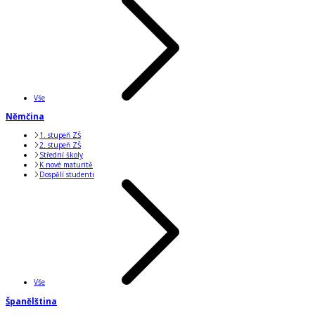
Vše
Němčina
1. stupeň ZŠ
2. stupeň ZŠ
Střední školy
K nové maturitě
Dospělí studenti
Vše
Španělština