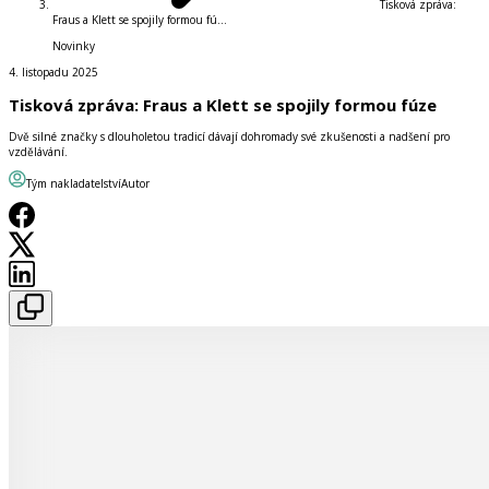
Tisková zpráva:
Fraus a Klett se spojily formou fú...
Novinky
4. listopadu 2025
Tisková zpráva: Fraus a Klett se spojily formou fúze
Dvě silné značky s dlouholetou tradicí dávají dohromady své zkušenosti a nadšení pro
vzdělávání.
Tým nakladatelství
Autor