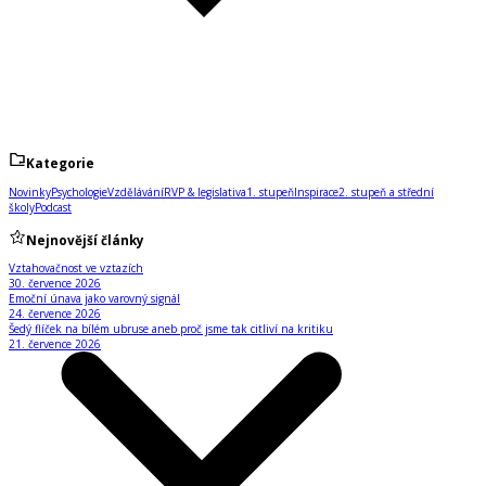
Kategorie
Novinky
Psychologie
Vzdělávání
RVP & legislativa
1. stupeň
Inspirace
2. stupeň a střední
školy
Podcast
Nejnovější články
Vztahovačnost ve vztazích
30. července 2026
Emoční únava jako varovný signál
24. července 2026
Šedý flíček na bílém ubruse aneb proč jsme tak citliví na kritiku
21. července 2026