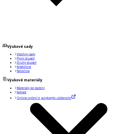
Výukové sady
Všechny sady
První stupeň
Druhý stupeň
Angličtina
Němčina
Výukové materiály
Materiály ke stažení
Kahoot
Online cvičení k jazykovým učebnicím