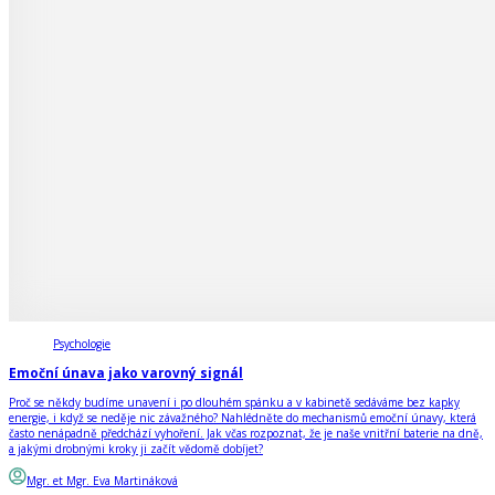
Psychologie
Emoční únava jako varovný signál
Proč se někdy budíme unavení i po dlouhém spánku a v kabinetě sedáváme bez kapky
energie, i když se neděje nic závažného? Nahlédněte do mechanismů emoční únavy, která
často nenápadně předchází vyhoření. Jak včas rozpoznat, že je naše vnitřní baterie na dně,
a jakými drobnými kroky ji začít vědomě dobíjet?
Mgr. et Mgr. Eva Martináková