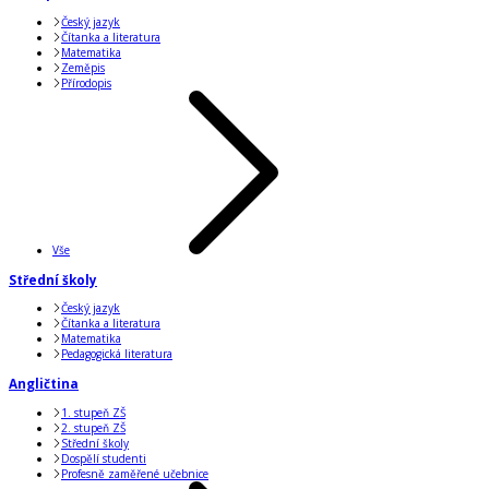
Český jazyk
Čítanka a literatura
Matematika
Zeměpis
Přírodopis
Vše
Střední školy
Český jazyk
Čítanka a literatura
Matematika
Pedagogická literatura
Angličtina
1. stupeň ZŠ
2. stupeň ZŠ
Střední školy
Dospělí studenti
Profesně zaměřené učebnice