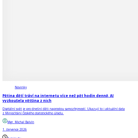
Novinky
Pětina dětí tráví na internetu více než pět hodin denně, AI
vyzkoušela většina z nich
Digitální svět je pro dnešní děti naprostou samozřejmostí. Ukazují to i aktuální data
z Minisčítání Českého statistického úřadu.
Mgr. Michal Balvín
1. července 2026