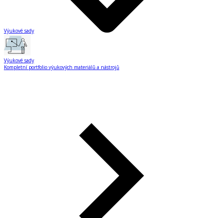
Výukové sady
Výukové sady
Kompletní portfolio výukových materiálů a nástrojů