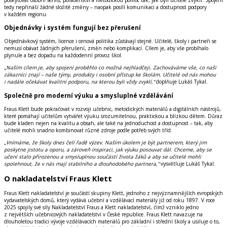
tedy nepřináší žádné složité změny – naopak posílí komunikaci a dostupnost podpory
v každém regionu.
Objednávky i systém fungují bez přerušení
Objednávkový systém, licence i cenová politika zůstávají stejné. Učitelé, školy i partneři se
nemusí obávat žádných přerušení, změn nebo komplikací. Cílem je, aby vše probíhalo
plynule a bez dopadu na každodenní provoz škol.
„Naším cílem je, aby spojení proběhlo co možná nejhladčeji. Zachováváme vše, co naši
zákazníci znají – naše týmy, produkty i osobní přístup ke školám. Učitelé od nás mohou
i nadále očekávat kvalitní podporu, na kterou byli vždy zvyklí,“
doplňuje Lukáš Tykal.
Společně pro moderní výuku a smysluplné vzdělávání
Fraus Klett bude pokračovat v rozvoji učebnic, metodických materiálů a digitálních nástrojů,
které pomáhají učitelům vytvářet výuku srozumitelnou, praktickou a blízkou dětem. Důraz
bude kladen nejen na kvalitu a obsah, ale také na jednoduchost a dostupnost – tak, aby
učitelé mohli snadno kombinovat různé zdroje podle potřeb svých tříd.
„Vnímáme, že školy dnes čelí řadě výzev. Naším úkolem je být partnerem, který jim
poskytne jistotu a oporu, a zároveň inspiraci, jak výuku posouvat dál. Chceme, aby se
učení stalo přirozenou a smysluplnou součástí života žáků a aby se učitelé mohli
spolehnout, že v nás mají stabilního a dlouhodobého partnera,“
vysvětluje Lukáš Tykal.
O nakladatelství Fraus Klett
Fraus Klett nakladatelství je součástí skupiny
Klett
, jednoho z nejvýznamnějších evropských
vydavatelských domů, který vydává učební a vzdělávací materiály již od roku
1897
. V roce
2025
spojily své síly
Nakladatelství Fraus
a
Klett nakladatelství
, čímž vzniklo jedno
z největších učebnicových nakladatelství v České republice. Fraus Klett navazuje na
dlouholetou tradici vývoje vzdělávacích materiálů pro základní i střední školy a usiluje o to,