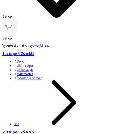
E-shop
E-shop
Vyberte si z našich
výukových sad
.
1. stupeň ZŠ a MŠ
Divíci
Učím s Apu
Český jazyk
Matematika
Člověk a jeho svět
Vše
2. stupeň ZŠ a VG