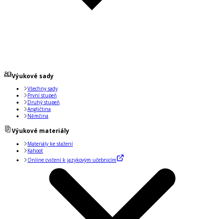
Výukové sady
Všechny sady
První stupeň
Druhý stupeň
Angličtina
Němčina
Výukové materiály
Materiály ke stažení
Kahoot
Online cvičení k jazykovým učebnicím