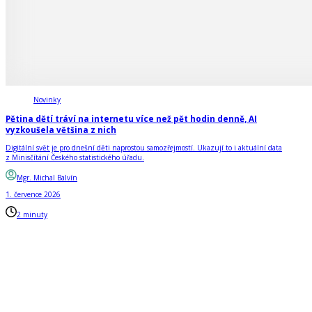
Novinky
Pětina dětí tráví na internetu více než pět hodin denně, AI
vyzkoušela většina z nich
Digitální svět je pro dnešní děti naprostou samozřejmostí. Ukazují to i aktuální data
z Minisčítání Českého statistického úřadu.
Mgr. Michal Balvín
1. července 2026
2 minuty