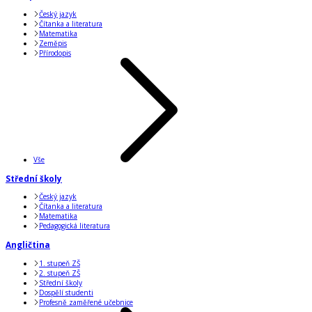
Český jazyk
Čítanka a literatura
Matematika
Zeměpis
Přírodopis
Vše
Střední školy
Český jazyk
Čítanka a literatura
Matematika
Pedagogická literatura
Angličtina
1. stupeň ZŠ
2. stupeň ZŠ
Střední školy
Dospělí studenti
Profesně zaměřené učebnice