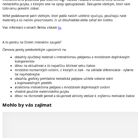
nemeckého jazyka, s ktorými sme na vývoji spolupracovali. Ďakujeme všetkým, ktorí nám
túto cenu pomohli získať.
Veľké poďakovanie patrí všetkým, ktorí podľa našich učebníc vyučujú, používajú naše
materiály a sú našimi priaznivcami, či už dlouhodobo alebo zatiaľ len krátko.
Viac informácií o cenách Belma získate
tu
A čo porotu na Direkt interaktiv zaujalo?
Členovia poroty predovšetkým upozornili na:
obsiahly výučbový materiál s interaktívnou podporou a množstvom doplnkových
komponentov
dôraz na aktuálnosť a čo najväčšiu blízkosť veku žiakov
množstvo rozmanitých cvičení, z ktorých si žiak - na základe diferenciácie - vyberie
tie najvhodnejšie
obsiahla, graficky prehľadná metodická podpora učiteľa vrátane reálií
a kopírovateľných predlôh
atraktívna interaktívna podpora s množstvom doplnkových cvičení
vhodné použitie materinského jazyka
dôraz na rôznorodé párové a skupinové aktivity vedúce k zvýšeniu motivácie žiakov
Mohlo by vás zajímat