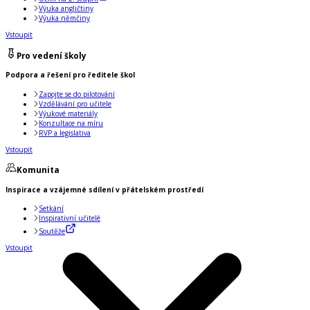
Výuka angličtiny
Výuka němčiny
Vstoupit
Pro vedení školy
Podpora a řešení pro ředitele škol
Zapojte se do pilotování
Vzdělávání pro učitele
Výukové materiály
Konzultace na míru
RVP a legislativa
Vstoupit
Komunita
Inspirace a vzájemné sdílení v přátelském prostředí
Setkání
Inspirativní učitelé
Soutěže
Vstoupit