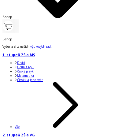
E-shop
E-shop
Vyberte si z našich
výukových sad
.
1. stupeň ZŠ a MŠ
Divíci
Učím s Apu
Český jazyk
Matematika
Člověk a jeho svět
Vše
2. stupeň ZŠ a VG