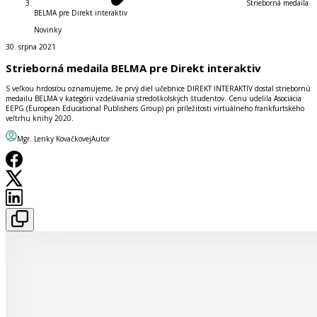
Strieborná medaila
BELMA pre Direkt interaktiv
Novinky
30. srpna 2021
Strieborná medaila BELMA pre Direkt interaktiv
S veľkou hrdosťou oznamujeme, že prvý diel učebnice DIREKT INTERAKTIV dostal striebornú
medailu BELMA v kategórii vzdelávania stredoškolských študentov. Cenu udelila Asociácia
EEPG (European Educational Publishers Group) pri príležitosti virtuálneho frankfurtského
veľtrhu knihy 2020.
Mgr. Lenky Kovačkovej
Autor