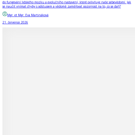
do fungování lidského mozku a evolučního nastavení, které ovlivňuje naše sebevědomí. Jak
se naučit vnímat chyby s odstupem a vědomě zaměřovat pozornost na to, co se daří?
Mgr. et Mgr. Eva Martináková
21. července 2026