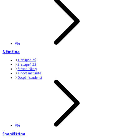
Vše
Němčina
1. stupeň ZŠ
2. stupeň ZŠ
Střední školy
K nové maturitě
Dospělí studenti
Vše
Španělština