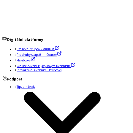
Digitální platformy
Pro první stupeň - MiniDigi
Pro druhý stupeň - mCourser
Flexibooks
Online cvičení k jazykovým učebnicím
Interaktivní učebnice Flexibooks
Podpora
Tipy a návody