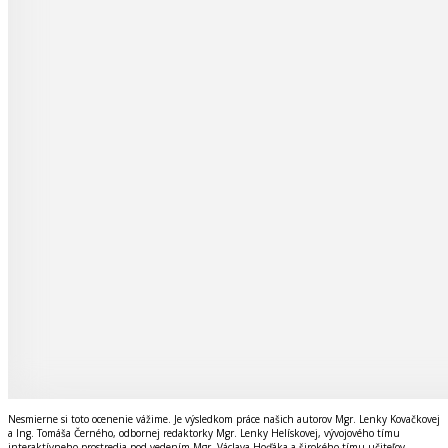
Nesmierne si toto ocenenie vážime. Je výsledkom práce našich autorov Mgr. Lenky Kovačkovej
a Ing. Tomáša Černého, odbornej redaktorky Mgr. Lenky Helískovej, vývojového tímu
interaktívneho prostredia pod vedením Mgr. Václava Hoďáka a širokého tímu učiteľov