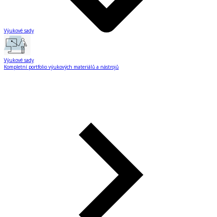
Výukové sady
Výukové sady
Kompletní portfolio výukových materiálů a nástrojů