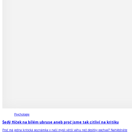
Psychologie
Šedý flíček na bílém ubruse aneb proč jsme tak citliví na kritiku
Proč má jedna kritická poznámka v naší mysli větší váhu než desítky pochval? Nahlédněte