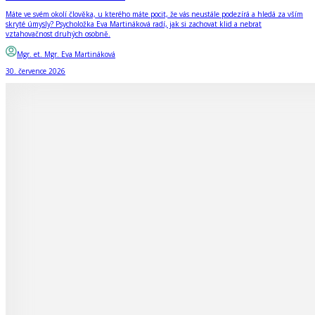
Máte ve svém okolí člověka, u kterého máte pocit, že vás neustále podezírá a hledá za vším
skryté úmysly? Psycholožka Eva Martináková radí, jak si zachovat klid a nebrat
vztahovačnost druhých osobně.
Mgr. et. Mgr. Eva Martináková
30. července 2026