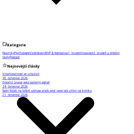
Kategorie
Novinky
Psychologie
Vzdělávání
RVP & legislativa
1. stupeň
Inspirace
2. stupeň a střední
školy
Podcast
Nejnovější články
Vztahovačnost ve vztazích
30. července 2026
Emoční únava jako varovný signál
24. července 2026
Šedý flíček na bílém ubruse aneb proč jsme tak citliví na kritiku
21. července 2026