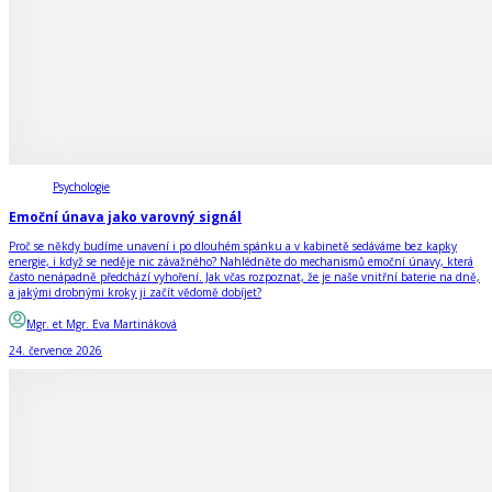
Psychologie
Emoční únava jako varovný signál
Proč se někdy budíme unavení i po dlouhém spánku a v kabinetě sedáváme bez kapky
energie, i když se neděje nic závažného? Nahlédněte do mechanismů emoční únavy, která
často nenápadně předchází vyhoření. Jak včas rozpoznat, že je naše vnitřní baterie na dně,
a jakými drobnými kroky ji začít vědomě dobíjet?
Mgr. et Mgr. Eva Martináková
24. července 2026