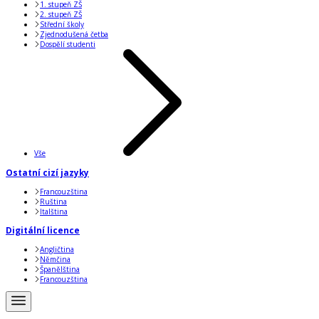
1. stupeň ZŠ
2. stupeň ZŠ
Střední školy
Zjednodušená četba
Dospělí studenti
Vše
Ostatní cizí jazyky
Francouzština
Ruština
Italština
Digitální licence
Angličtina
Němčina
Španělština
Francouzština