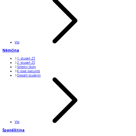
Vše
Němčina
1. stupeň ZŠ
2. stupeň ZŠ
Střední školy
K nové maturitě
Dospělí studenti
Vše
Španělština