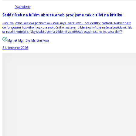
Psychologie
Šedý flíček na bílém ubruse aneb proč jsme tak citliví na kritiku
Proč má jedna kritická poznámka v naší mysli větší váhu než desítky pochval? Nahlédněte
do fungování lidského mozku a evolučního nastavení, které ovlivňuje naše sebevědomí. Jak
se naučit vnímat chyby s odstupem a vědomě zaměřovat pozornost na to, co se daří?
Mgr. et Mgr. Eva Martináková
21. července 2026