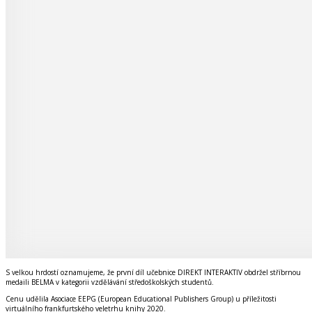
S velkou hrdostí oznamujeme, že první díl učebnice DIREKT INTERAKTIV obdržel stříbrnou
medaili BELMA v kategorii vzdělávání středoškolských studentů.
Cenu udělila Asociace EEPG (European Educational Publishers Group) u příležitosti
virtuálního frankfurtského veletrhu knihy 2020.