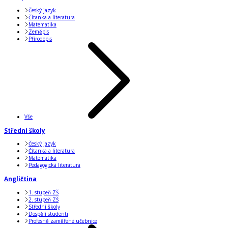
Český jazyk
Čítanka a literatura
Matematika
Zeměpis
Přírodopis
Vše
Střední školy
Český jazyk
Čítanka a literatura
Matematika
Pedagogická literatura
Angličtina
1. stupeň ZŠ
2. stupeň ZŠ
Střední školy
Dospělí studenti
Profesně zaměřené učebnice