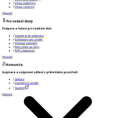
Výuka angličtiny
Výuka němčiny
Vstoupit
Pro vedení školy
Podpora a řešení pro ředitele škol
Zapojte se do pilotování
Vzdělávání pro učitele
Výukové materiály
Konzultace na míru
RVP a legislativa
Vstoupit
Komunita
Inspirace a vzájemné sdílení v přátelském prostředí
Setkání
Inspirativní učitelé
Soutěže
Vstoupit