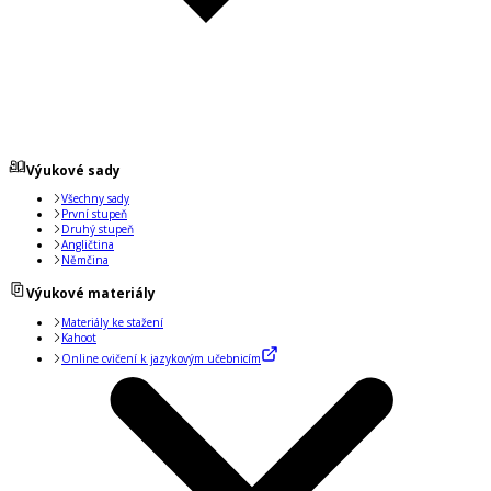
Výukové sady
Všechny sady
První stupeň
Druhý stupeň
Angličtina
Němčina
Výukové materiály
Materiály ke stažení
Kahoot
Online cvičení k jazykovým učebnicím