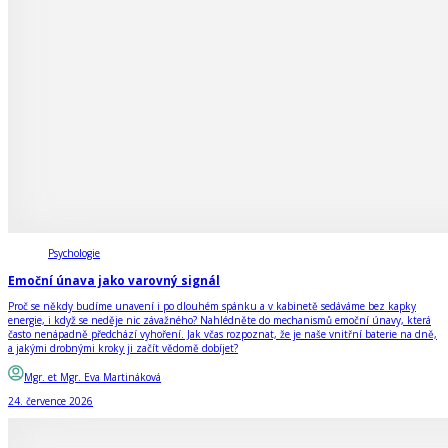
Psychologie
Emoční únava jako varovný signál
Proč se někdy budíme unavení i po dlouhém spánku a v kabinetě sedáváme bez kapky
energie, i když se neděje nic závažného? Nahlédněte do mechanismů emoční únavy, která
často nenápadně předchází vyhoření. Jak včas rozpoznat, že je naše vnitřní baterie na dně,
a jakými drobnými kroky ji začít vědomě dobíjet?
Mgr. et Mgr. Eva Martináková
24. července 2026