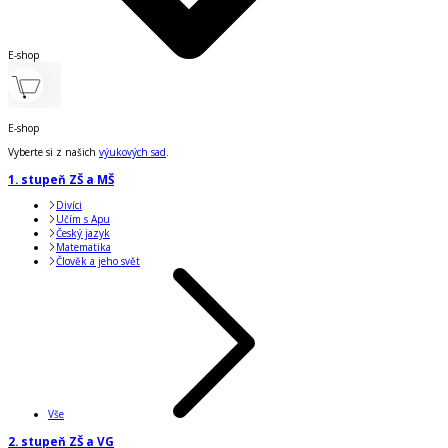
E-shop
E-shop
Vyberte si z našich
výukových sad
.
1. stupeň ZŠ a MŠ
Divíci
Učím s Apu
Český jazyk
Matematika
Člověk a jeho svět
Vše
2. stupeň ZŠ a VG