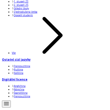
1. stupeň ZŠ
2. stupeň ZŠ
Střední školy
Zjednodušená četba
Dospělí studenti
Vše
Ostatní cizí jazyky
Francouzština
Ruština
Italština
Digitální licence
Angličtina
Němčina
Španělština
Francouzština