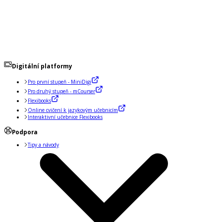
Digitální platformy
Pro první stupeň - MiniDigi
Pro druhý stupeň - mCourser
Flexibooks
Online cvičení k jazykovým učebnicím
Interaktivní učebnice Flexibooks
Podpora
Tipy a návody