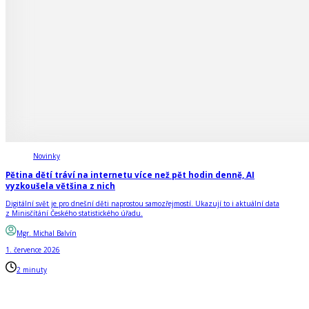
Novinky
Pětina dětí tráví na internetu více než pět hodin denně, AI
vyzkoušela většina z nich
Digitální svět je pro dnešní děti naprostou samozřejmostí. Ukazují to i aktuální data
z Minisčítání Českého statistického úřadu.
Mgr. Michal Balvín
1. července 2026
2 minuty