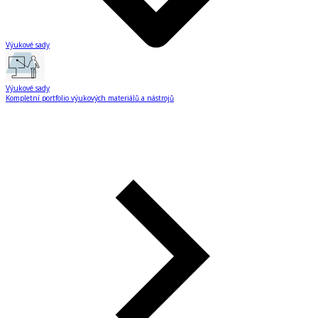
Výukové sady
Výukové sady
Kompletní portfolio výukových materiálů a nástrojů