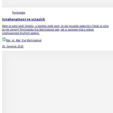
Psychologie
Vztahovačnost ve vztazích
Máte ve svém okolí člověka, u kterého máte pocit, že vás neustále podezírá a hledá za vším
skryté úmysly? Psycholožka Eva Martináková radí, jak si zachovat klid a nebrat
vztahovačnost druhých osobně.
Mgr. et. Mgr. Eva Martináková
30. července 2026