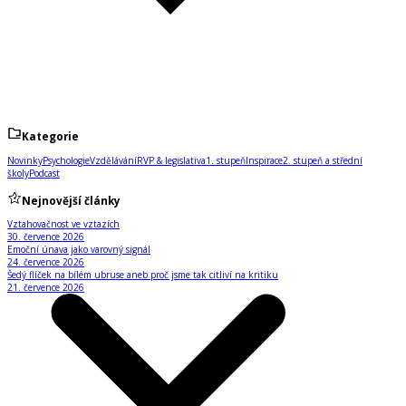
Kategorie
Novinky
Psychologie
Vzdělávání
RVP & legislativa
1. stupeň
Inspirace
2. stupeň a střední
školy
Podcast
Nejnovější články
Vztahovačnost ve vztazích
30. července 2026
Emoční únava jako varovný signál
24. července 2026
Šedý flíček na bílém ubruse aneb proč jsme tak citliví na kritiku
21. července 2026