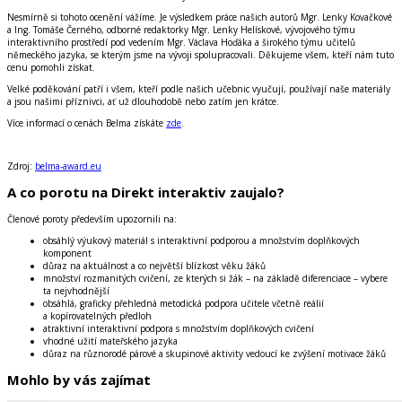
Nesmírně si tohoto ocenění vážíme. Je výsledkem práce našich autorů Mgr. Lenky Kovačkové
a Ing. Tomáše Černého, odborné redaktorky Mgr. Lenky Helískové, vývojového týmu
interaktivního prostředí pod vedením Mgr. Václava Hoďáka a širokého týmu učitelů
německého jazyka, se kterým jsme na vývoji spolupracovali. Děkujeme všem, kteří nám tuto
cenu pomohli získat.
Velké poděkování patří i všem, kteří podle našich učebnic vyučují, používají naše materiály
a jsou našimi příznivci, ať už dlouhodobě nebo zatím jen krátce.
Více informací o cenách Belma získáte
zde
.
Zdroj:
belma-award.eu
A co porotu na Direkt interaktiv zaujalo?
Členové poroty především upozornili na:
obsáhlý výukový materiál s interaktivní podporou a množstvím doplňkových
komponent
důraz na aktuálnost a co největší blízkost věku žáků
množství rozmanitých cvičení, ze kterých si žák – na základě diferenciace – vybere
ta nejvhodnější
obsáhlá, graficky přehledná metodická podpora učitele včetně reálií
a kopírovatelných předloh
atraktivní interaktivní podpora s množstvím doplňkových cvičení
vhodné užití mateřského jazyka
důraz na různorodé párové a skupinové aktivity vedoucí ke zvýšení motivace žáků
Mohlo by vás zajímat