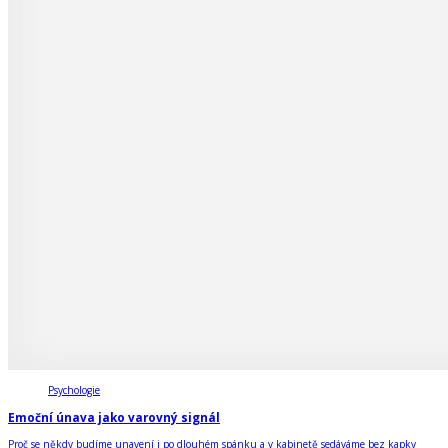
Psychologie
Emoční únava jako varovný signál
Proč se někdy budíme unavení i po dlouhém spánku a v kabinetě sedáváme bez kapky