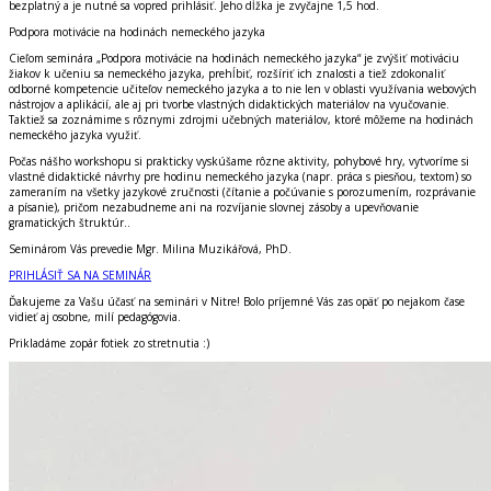
bezplatný
a je nutné sa vopred prihlásiť. Jeho dĺžka je zvyčajne 1,5 hod.
Podpora motivácie na hodinách nemeckého jazyka
Cieľom seminára „Podpora motivácie na hodinách nemeckého jazyka“ je zvýšiť motiváciu
žiakov k učeniu sa nemeckého jazyka, prehĺbiť, rozšíriť ich znalosti a tiež zdokonaliť
odborné kompetencie učiteľov nemeckého jazyka a to nie len v oblasti využívania webových
nástrojov a aplikácií, ale aj pri tvorbe vlastných didaktických materiálov na vyučovanie.
Taktiež sa zoznámime s rôznymi zdrojmi učebných materiálov, ktoré môžeme na hodinách
nemeckého jazyka využiť.
Počas nášho workshopu si prakticky vyskúšame rôzne aktivity, pohybové hry, vytvoríme si
vlastné didaktické návrhy pre hodinu nemeckého jazyka (napr. práca s piesňou, textom) so
zameraním na všetky jazykové zručnosti (čítanie a počúvanie s porozumením, rozprávanie
a písanie), pričom nezabudneme ani na rozvíjanie slovnej zásoby a upevňovanie
gramatických štruktúr..
Seminárom Vás prevedie Mgr. Milina Muzikářová, PhD.
PRIHLÁSIŤ SA NA SEMINÁR
Ďakujeme za Vašu účasť na seminári v Nitre! Bolo príjemné Vás zas opäť po nejakom čase
vidieť aj osobne, milí pedagógovia.
Prikladáme zopár fotiek zo stretnutia :)