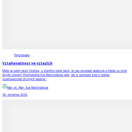
Psychologie
Vztahovačnost ve vztazích
Máte ve svém okolí člověka, u kterého máte pocit, že vás neustále podezírá a hledá za vším
skryté úmysly? Psycholožka Eva Martináková radí, jak si zachovat klid a nebrat
vztahovačnost druhých osobně.
Mgr. et. Mgr. Eva Martináková
30. července 2026