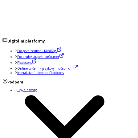
Digitální platformy
Pro první stupeň - MiniDigi
Pro druhý stupeň - mCourser
Flexibooks
Online cvičení k jazykovým učebnicím
Interaktivní učebnice Flexibooks
Podpora
Tipy a návody