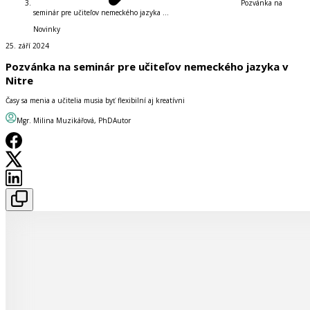
Pozvánka na
seminár pre učiteľov nemeckého jazyka ...
Novinky
25. září 2024
Pozvánka na seminár pre učiteľov nemeckého jazyka v
Nitre
Časy sa menia a učitelia musia byť flexibilní aj kreatívni
Mgr. Milina Muzikářová, PhD
Autor