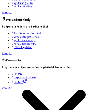
Výuka angličtiny
Výuka němčiny
Vstoupit
Pro vedení školy
Podpora a řešení pro ředitele škol
Zapojte se do pilotování
Vzdělávání pro učitele
Výukové materiály
Konzultace na míru
RVP a legislativa
Vstoupit
Komunita
Inspirace a vzájemné sdílení v přátelském prostředí
Setkání
Inspirativní učitelé
Soutěže
Vstoupit