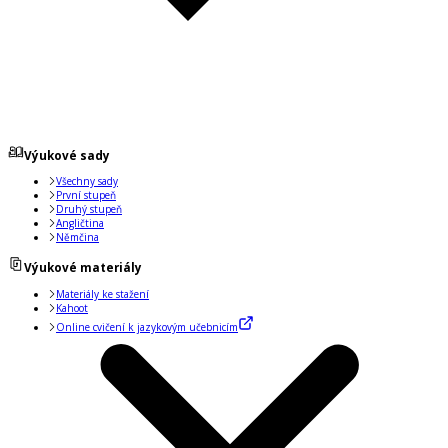
Výukové sady
Všechny sady
První stupeň
Druhý stupeň
Angličtina
Němčina
Výukové materiály
Materiály ke stažení
Kahoot
Online cvičení k jazykovým učebnicím