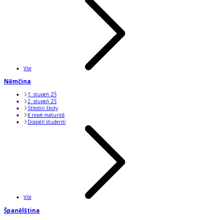
Vše
Němčina
1. stupeň ZŠ
2. stupeň ZŠ
Střední školy
K nové maturitě
Dospělí studenti
Vše
Španělština