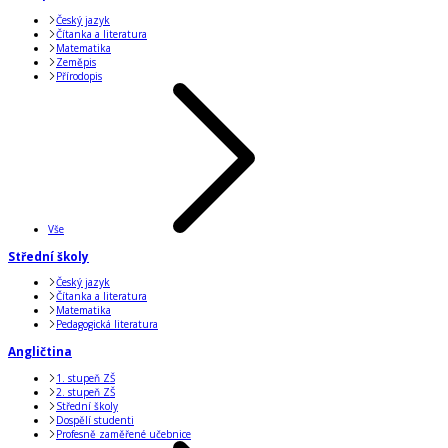
Český jazyk
Čítanka a literatura
Matematika
Zeměpis
Přírodopis
Vše
Střední školy
Český jazyk
Čítanka a literatura
Matematika
Pedagogická literatura
Angličtina
1. stupeň ZŠ
2. stupeň ZŠ
Střední školy
Dospělí studenti
Profesně zaměřené učebnice