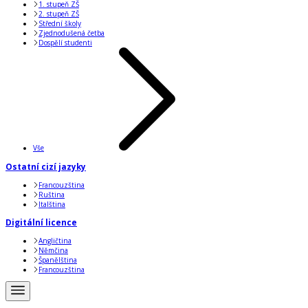
1. stupeň ZŠ
2. stupeň ZŠ
Střední školy
Zjednodušená četba
Dospělí studenti
Vše
Ostatní cizí jazyky
Francouzština
Ruština
Italština
Digitální licence
Angličtina
Němčina
Španělština
Francouzština