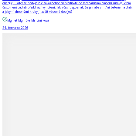
energie, i když se neděje nic závažného? Nahlédněte do mechanismů emoční únavy, která
často nenápadně předchází vyhoření. Jak včas rozpoznat, že je naše vnitřní baterie na dně,
a jakými drobnými kroky ji začít vědomě dobíjet?
Mgr. et Mgr. Eva Martináková
24. července 2026