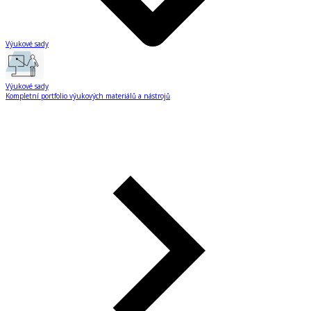
Výukové sady
Výukové sady
Kompletní portfolio výukových materiálů a nástrojů