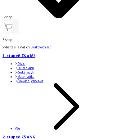
E-shop
E-shop
Vyberte si z našich
výukových sad
.
1. stupeň ZŠ a MŠ
Divíci
Učím s Apu
Český jazyk
Matematika
Člověk a jeho svět
Vše
2. stupeň ZŠ a VG