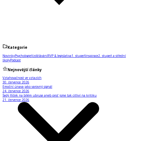
Kategorie
Novinky
Psychologie
Vzdělávání
RVP & legislativa
1. stupeň
Inspirace
2. stupeň a střední
školy
Podcast
Nejnovější články
Vztahovačnost ve vztazích
30. července 2026
Emoční únava jako varovný signál
24. července 2026
Šedý flíček na bílém ubruse aneb proč jsme tak citliví na kritiku
21. července 2026