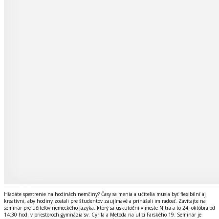
Hľadáte spestrenie na hodinách nemčiny? Časy sa menia a učitelia musia byť flexibilní aj
kreatívni, aby hodiny zostali pre študentov zaujímavé a prinášali im radosť. Zavítajte na
seminár pre učiteľov nemeckého jazyka, ktorý sa uskutoční v meste Nitra a to 24. októbra od
14:30 hod. v priestoroch gymnázia sv. Cyrila a Metoda na ulici Farského 19. Seminár je