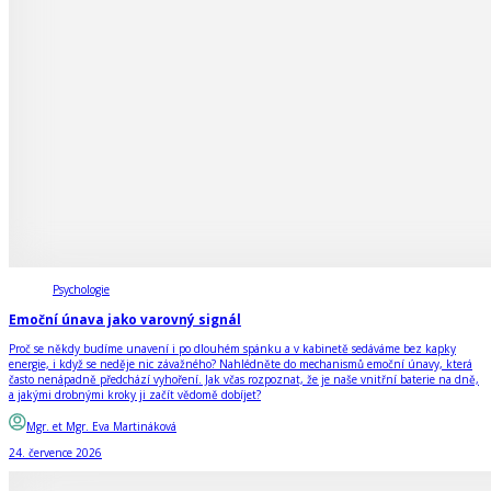
Psychologie
Emoční únava jako varovný signál
Proč se někdy budíme unavení i po dlouhém spánku a v kabinetě sedáváme bez kapky
energie, i když se neděje nic závažného? Nahlédněte do mechanismů emoční únavy, která
často nenápadně předchází vyhoření. Jak včas rozpoznat, že je naše vnitřní baterie na dně,
a jakými drobnými kroky ji začít vědomě dobíjet?
Mgr. et Mgr. Eva Martináková
24. července 2026