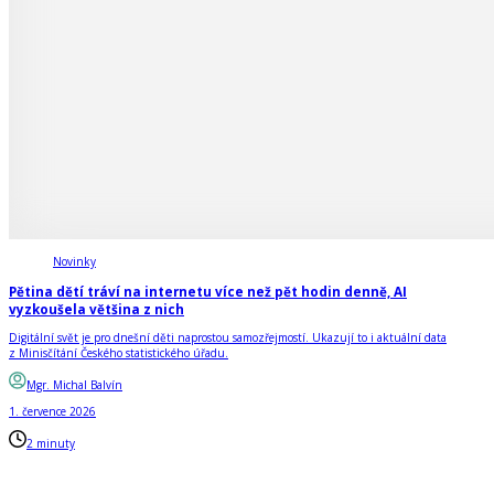
Novinky
Pětina dětí tráví na internetu více než pět hodin denně, AI
vyzkoušela většina z nich
Digitální svět je pro dnešní děti naprostou samozřejmostí. Ukazují to i aktuální data
z Minisčítání Českého statistického úřadu.
Mgr. Michal Balvín
1. července 2026
2 minuty