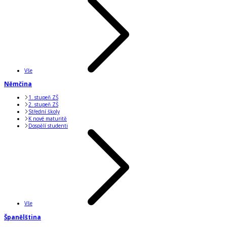
Vše
Němčina
1. stupeň ZŠ
2. stupeň ZŠ
Střední školy
K nové maturitě
Dospělí studenti
Vše
Španělština