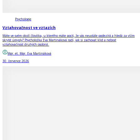
Psychologie
Vztahovačnost ve vztazích
Máte ve svém okolí člověka, u kterého máte pocit, že vás neustále podezírá a hledá za vším
skryté úmysly? Psycholožka Eva Martináková radí, jak si zachovat klid a nebrat
vztahovačnost druhých osobně.
Mgr. et. Mgr. Eva Martináková
30. července 2026