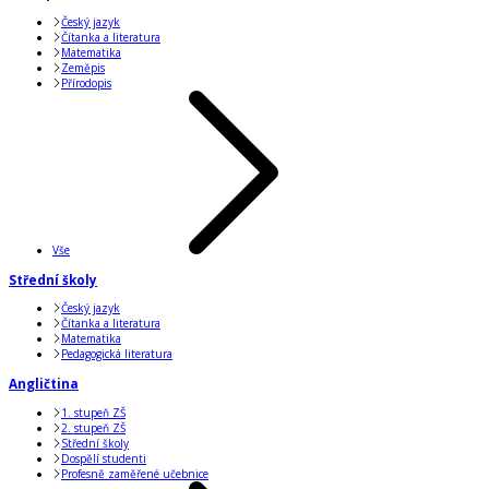
Český jazyk
Čítanka a literatura
Matematika
Zeměpis
Přírodopis
Vše
Střední školy
Český jazyk
Čítanka a literatura
Matematika
Pedagogická literatura
Angličtina
1. stupeň ZŠ
2. stupeň ZŠ
Střední školy
Dospělí studenti
Profesně zaměřené učebnice