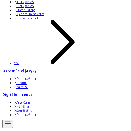
1. stupeň ZŠ
2. stupeň ZŠ
Střední školy
Zjednodušená četba
Dospělí studenti
Vše
Ostatní cizí jazyky
Francouzština
Ruština
Italština
Digitální licence
Angličtina
Němčina
Španělština
Francouzština