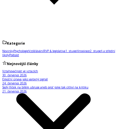
Kategorie
Novinky
Psychologie
Vzdělávání
RVP & legislativa
1. stupeň
Inspirace
2. stupeň a střední
školy
Podcast
Nejnovější články
Vztahovačnost ve vztazích
30. července 2026
Emoční únava jako varovný signál
24. července 2026
Šedý flíček na bílém ubruse aneb proč jsme tak citliví na kritiku
21. července 2026