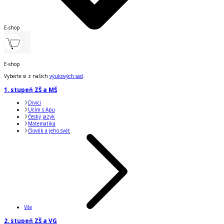
E-shop
E-shop
Vyberte si z našich
výukových sad
.
1. stupeň ZŠ a MŠ
Divíci
Učím s Apu
Český jazyk
Matematika
Člověk a jeho svět
Vše
2. stupeň ZŠ a VG