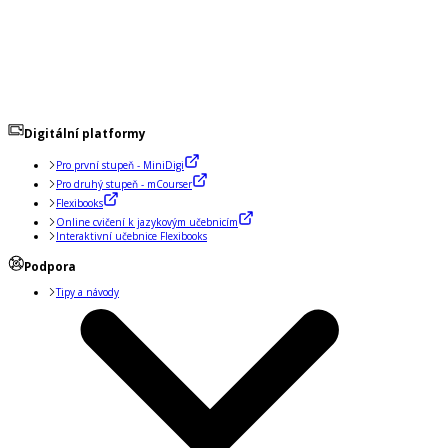
Digitální platformy
Pro první stupeň - MiniDigi
Pro druhý stupeň - mCourser
Flexibooks
Online cvičení k jazykovým učebnicím
Interaktivní učebnice Flexibooks
Podpora
Tipy a návody