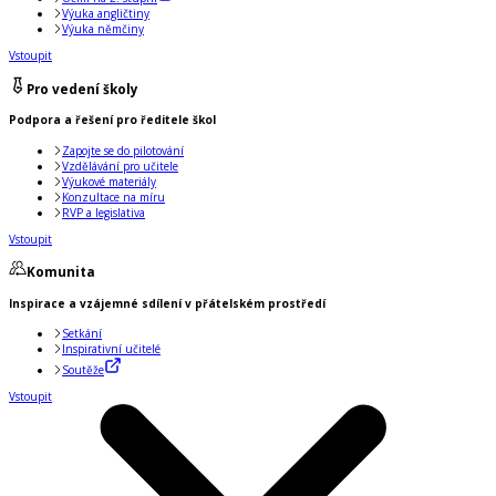
Výuka angličtiny
Výuka němčiny
Vstoupit
Pro vedení školy
Podpora a řešení pro ředitele škol
Zapojte se do pilotování
Vzdělávání pro učitele
Výukové materiály
Konzultace na míru
RVP a legislativa
Vstoupit
Komunita
Inspirace a vzájemné sdílení v přátelském prostředí
Setkání
Inspirativní učitelé
Soutěže
Vstoupit