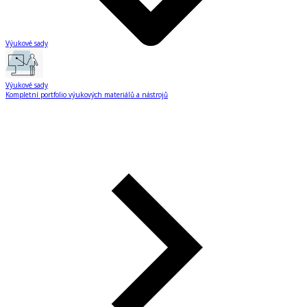
Výukové sady
Výukové sady
Kompletní portfolio výukových materiálů a nástrojů