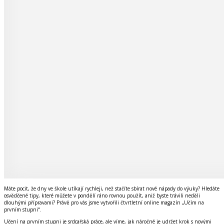
Máte pocit, že dny ve škole utíkají rychleji, než stačíte sbírat nové nápady do výuky? Hledáte
osvědčené tipy, které můžete v pondělí ráno rovnou použít, aniž byste trávili neděli
dlouhými přípravami? Právě pro vás jsme vytvořili čtvrtletní online magazín „Učím na
prvním stupni“.
Učení na prvním stupni je srdcařská práce, ale víme, jak náročné je udržet krok s novými