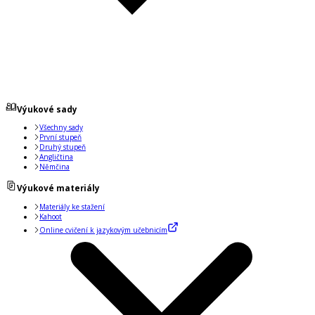
Výukové sady
Všechny sady
První stupeň
Druhý stupeň
Angličtina
Němčina
Výukové materiály
Materiály ke stažení
Kahoot
Online cvičení k jazykovým učebnicím