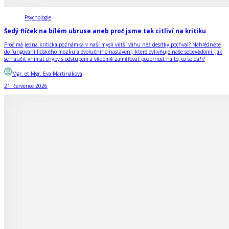
Psychologie
Šedý flíček na bílém ubruse aneb proč jsme tak citliví na kritiku
Proč má jedna kritická poznámka v naší mysli větší váhu než desítky pochval? Nahlédněte
do fungování lidského mozku a evolučního nastavení, které ovlivňuje naše sebevědomí. Jak
se naučit vnímat chyby s odstupem a vědomě zaměřovat pozornost na to, co se daří?
Mgr. et Mgr. Eva Martináková
21. července 2026