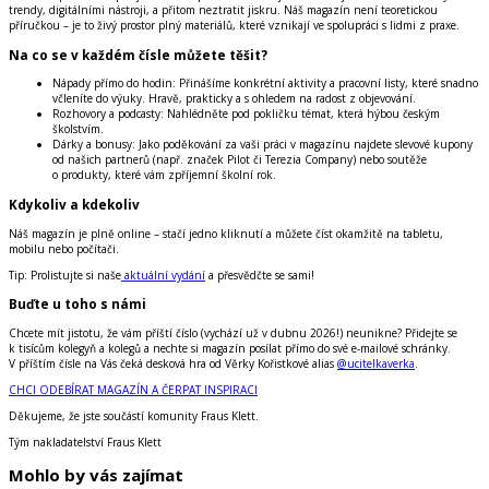
trendy, digitálními nástroji, a přitom neztratit jiskru. Náš magazín není teoretickou
příručkou – je to živý prostor plný materiálů, které vznikají ve spolupráci s lidmi z praxe.
Na co se v každém čísle můžete těšit?
Nápady přímo do hodin:
Přinášíme konkrétní aktivity a pracovní listy, které snadno
včleníte do výuky. Hravě, prakticky a s ohledem na radost z objevování.
Rozhovory a podcasty:
Nahlédněte pod pokličku témat, která hýbou českým
školstvím.
Dárky a bonusy:
Jako poděkování za vaši práci v magazínu najdete slevové kupony
od našich partnerů (např. značek Pilot či Terezia Company) nebo soutěže
o produkty, které vám zpříjemní školní rok.
Kdykoliv a kdekoliv
Náš magazín je plně online – stačí jedno kliknutí a můžete číst okamžitě na tabletu,
mobilu nebo počítači.
Tip: Prolistujte si naše
aktuální vydání
a přesvědčte se sami!
Buďte u toho s námi
Chcete mít jistotu, že vám příští číslo (vychází už v dubnu 2026!) neunikne? Přidejte se
k tisícům kolegyň a kolegů a nechte si magazín posílat přímo do své e-mailové schránky.
V příštím čísle na Vás čeká desková hra od Věrky Kořistkové alias
@ucitelkaverka
.
CHCI ODEBÍRAT MAGAZÍN A ČERPAT INSPIRACI
Děkujeme, že jste součástí komunity Fraus Klett.
Tým nakladatelství Fraus Klett
Mohlo by vás zajímat