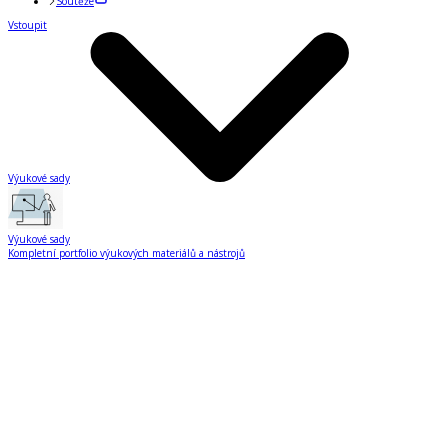
Soutěže
Vstoupit
Výukové sady
Výukové sady
Kompletní portfolio výukových materiálů a nástrojů