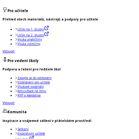
Pro učitele
Přehled všech materiálů, nástrojů a podpory pro učitele
Učím na 1. stupni
Učím na 2. stupni
Výuka angličtiny
Výuka němčiny
Vstoupit
Pro vedení školy
Podpora a řešení pro ředitele škol
Zapojte se do pilotování
Vzdělávání pro učitele
Výukové materiály
Konzultace na míru
RVP a legislativa
Vstoupit
Komunita
Inspirace a vzájemné sdílení v přátelském prostředí
Setkání
Inspirativní učitelé