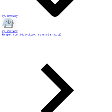
Výukové sady
Výukové sady
Kompletní portfolio výukových materiálů a nástrojů