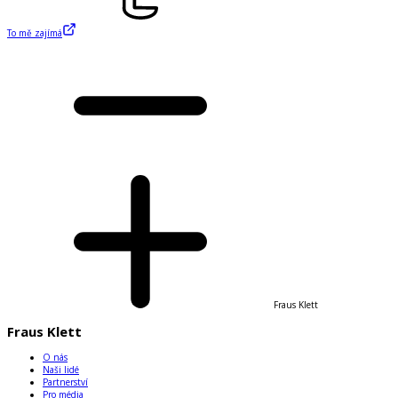
To mě zajímá
Fraus Klett
Fraus Klett
O nás
Naši lidé
Partnerství
Pro média