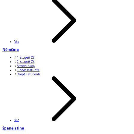
Vše
Němčina
1. stupeň ZŠ
2. stupeň ZŠ
Střední školy
K nové maturitě
Dospělí studenti
Vše
Španělština