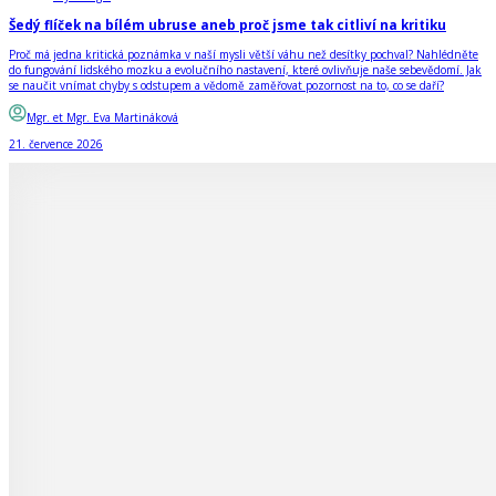
Šedý flíček na bílém ubruse aneb proč jsme tak citliví na kritiku
Proč má jedna kritická poznámka v naší mysli větší váhu než desítky pochval? Nahlédněte
do fungování lidského mozku a evolučního nastavení, které ovlivňuje naše sebevědomí. Jak
se naučit vnímat chyby s odstupem a vědomě zaměřovat pozornost na to, co se daří?
Mgr. et Mgr. Eva Martináková
21. července 2026