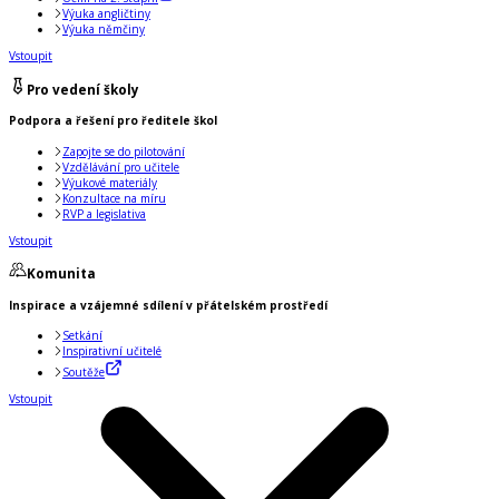
Výuka angličtiny
Výuka němčiny
Vstoupit
Pro vedení školy
Podpora a řešení pro ředitele škol
Zapojte se do pilotování
Vzdělávání pro učitele
Výukové materiály
Konzultace na míru
RVP a legislativa
Vstoupit
Komunita
Inspirace a vzájemné sdílení v přátelském prostředí
Setkání
Inspirativní učitelé
Soutěže
Vstoupit