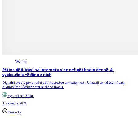
Novinky
Pětina dětí tráví na internetu více než pět hodin denně, AI
vyzkoušela většina z nich
Digitální svět je pro dnešní děti naprostou samozřejmostí. Ukazují to i aktuální data
z Minisčítání Českého statistického úřadu.
Mgr. Michal Balvín
1. července 2026
2 minuty