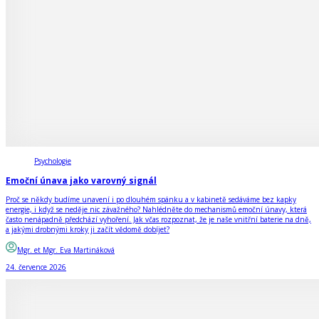
Psychologie
Emoční únava jako varovný signál
Proč se někdy budíme unavení i po dlouhém spánku a v kabinetě sedáváme bez kapky
energie, i když se neděje nic závažného? Nahlédněte do mechanismů emoční únavy, která
často nenápadně předchází vyhoření. Jak včas rozpoznat, že je naše vnitřní baterie na dně,
a jakými drobnými kroky ji začít vědomě dobíjet?
Mgr. et Mgr. Eva Martináková
24. července 2026