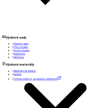
Výukové sady
Všechny sady
První stupeň
Druhý stupeň
Angličtina
Němčina
Výukové materiály
Materiály ke stažení
Kahoot
Online cvičení k jazykovým učebnicím