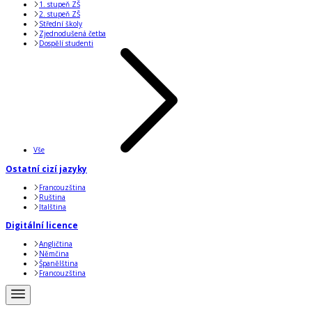
1. stupeň ZŠ
2. stupeň ZŠ
Střední školy
Zjednodušená četba
Dospělí studenti
Vše
Ostatní cizí jazyky
Francouzština
Ruština
Italština
Digitální licence
Angličtina
Němčina
Španělština
Francouzština