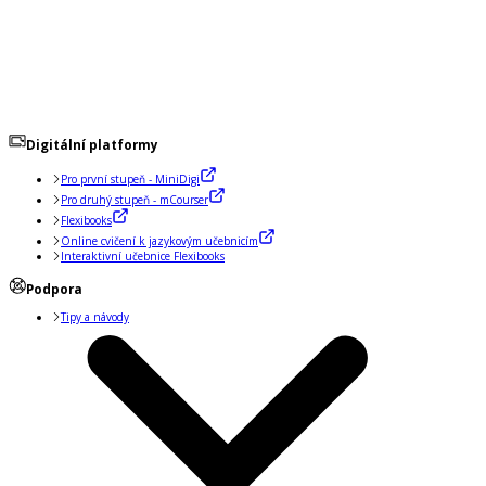
Digitální platformy
Pro první stupeň - MiniDigi
Pro druhý stupeň - mCourser
Flexibooks
Online cvičení k jazykovým učebnicím
Interaktivní učebnice Flexibooks
Podpora
Tipy a návody