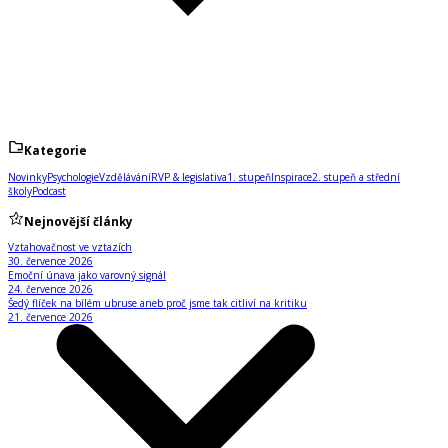
Kategorie
Novinky
Psychologie
Vzdělávání
RVP & legislativa
1. stupeň
Inspirace
2. stupeň a střední
školy
Podcast
Nejnovější články
Vztahovačnost ve vztazích
30. července 2026
Emoční únava jako varovný signál
24. července 2026
Šedý flíček na bílém ubruse aneb proč jsme tak citliví na kritiku
21. července 2026