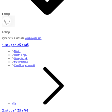
E-shop
E-shop
Vyberte si z našich
výukových sad
.
1. stupeň ZŠ a MŠ
Divíci
Učím s Apu
Český jazyk
Matematika
Člověk a jeho svět
Vše
2. stupeň ZŠ a VG