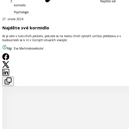
Najděte své
kormidlo
Psychologie
27. února 2024
Najděte své kormidlo
Ať je vám v tuto chvíli jakkoliv, pokuste se na malou chvíli vytvořit určitou představu a v
budoucnosti se k ní v různých situacích vracejte.
Mgr. Eva Martináková
Autor