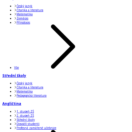
Český jazyk
Čítanka a literatura
Matematika
Zeměpis
Přírodopis
Vše
Střední školy
Český jazyk
Čítanka a literatura
Matematika
Pedagogická literatura
Angličtina
1. stupeň ZŠ
2. stupeň ZŠ
Střední školy
Dospělí studenti
Profesně zaměřené učebnice