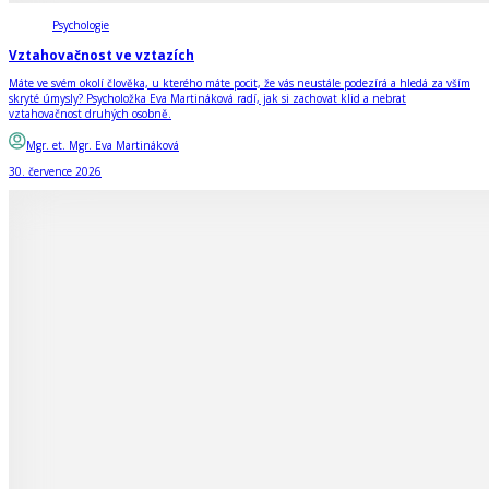
Psychologie
Vztahovačnost ve vztazích
Máte ve svém okolí člověka, u kterého máte pocit, že vás neustále podezírá a hledá za vším
skryté úmysly? Psycholožka Eva Martináková radí, jak si zachovat klid a nebrat
vztahovačnost druhých osobně.
Mgr. et. Mgr. Eva Martináková
30. července 2026