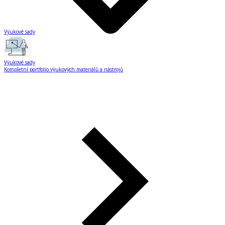
Výukové sady
Výukové sady
Kompletní portfolio výukových materiálů a nástrojů