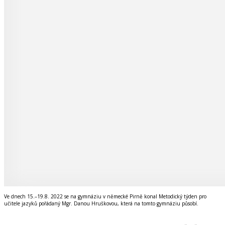
Ve dnech 15.–19.8. 2022 se na gymnáziu v německé Pirně konal Metodický týden pro
učitele jazyků pořádaný Mgr. Danou Hruškovou, která na tomto gymnáziu působí.