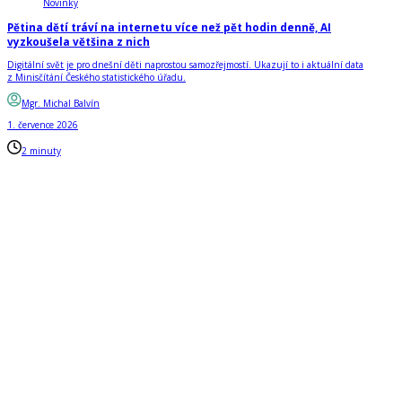
Novinky
Pětina dětí tráví na internetu více než pět hodin denně, AI
vyzkoušela většina z nich
Digitální svět je pro dnešní děti naprostou samozřejmostí. Ukazují to i aktuální data
z Minisčítání Českého statistického úřadu.
Mgr. Michal Balvín
1. července 2026
2 minuty