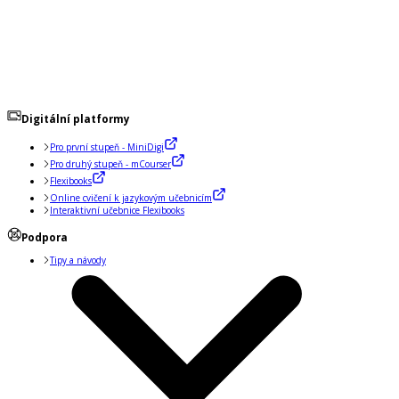
Digitální platformy
Pro první stupeň - MiniDigi
Pro druhý stupeň - mCourser
Flexibooks
Online cvičení k jazykovým učebnicím
Interaktivní učebnice Flexibooks
Podpora
Tipy a návody