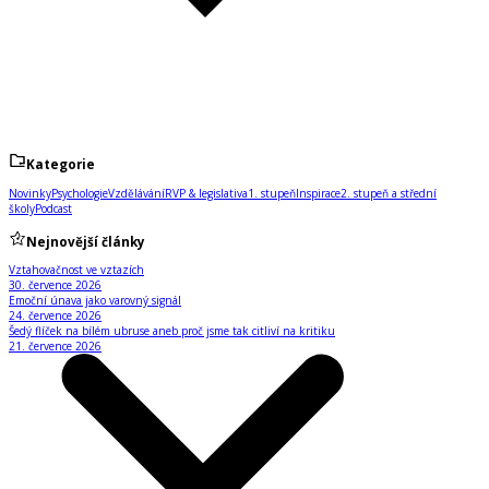
Kategorie
Novinky
Psychologie
Vzdělávání
RVP & legislativa
1. stupeň
Inspirace
2. stupeň a střední
školy
Podcast
Nejnovější články
Vztahovačnost ve vztazích
30. července 2026
Emoční únava jako varovný signál
24. července 2026
Šedý flíček na bílém ubruse aneb proč jsme tak citliví na kritiku
21. července 2026