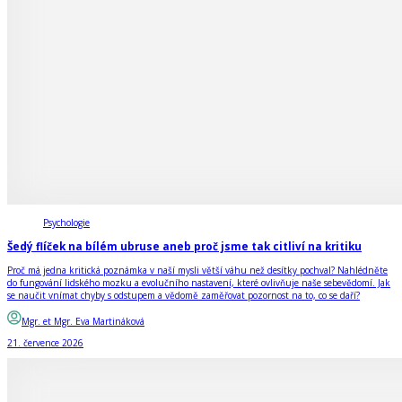
Psychologie
Šedý flíček na bílém ubruse aneb proč jsme tak citliví na kritiku
Proč má jedna kritická poznámka v naší mysli větší váhu než desítky pochval? Nahlédněte
do fungování lidského mozku a evolučního nastavení, které ovlivňuje naše sebevědomí. Jak
se naučit vnímat chyby s odstupem a vědomě zaměřovat pozornost na to, co se daří?
Mgr. et Mgr. Eva Martináková
21. července 2026