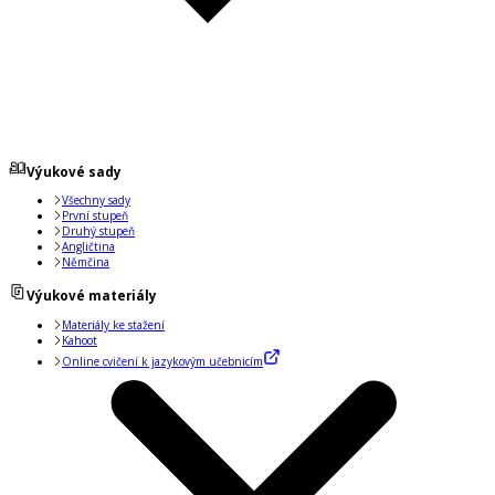
Výukové sady
Všechny sady
První stupeň
Druhý stupeň
Angličtina
Němčina
Výukové materiály
Materiály ke stažení
Kahoot
Online cvičení k jazykovým učebnicím