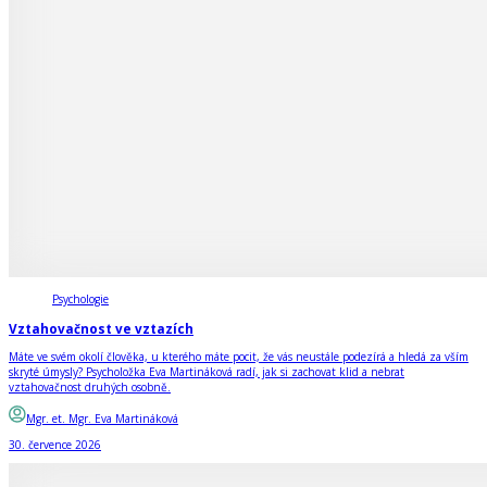
Psychologie
Vztahovačnost ve vztazích
Máte ve svém okolí člověka, u kterého máte pocit, že vás neustále podezírá a hledá za vším
skryté úmysly? Psycholožka Eva Martináková radí, jak si zachovat klid a nebrat
vztahovačnost druhých osobně.
Mgr. et. Mgr. Eva Martináková
30. července 2026