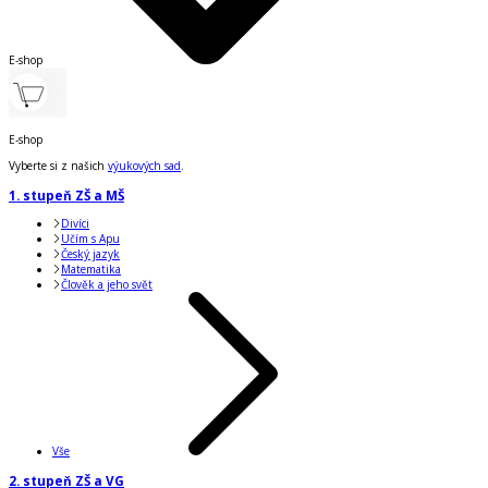
E-shop
E-shop
Vyberte si z našich
výukových sad
.
1. stupeň ZŠ a MŠ
Divíci
Učím s Apu
Český jazyk
Matematika
Člověk a jeho svět
Vše
2. stupeň ZŠ a VG