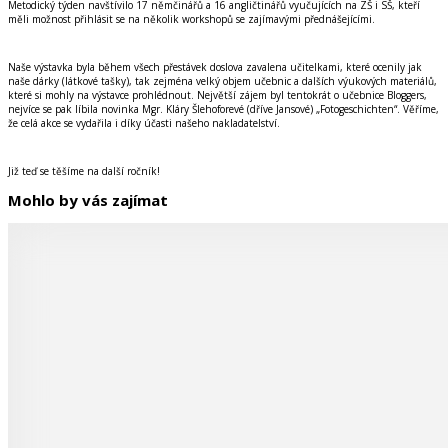
Metodický týden navštívilo 17 němčinářů a 16 angličtinářů vyučujících na ZŠ i SŠ, kteří
měli možnost přihlásit se na několik workshopů se zajímavými přednášejícími.
Naše výstavka byla během všech přestávek doslova zavalena učitelkami, které ocenily jak
naše dárky (látkové tašky), tak zejména velký objem učebnic a dalších výukových materiálů,
které si mohly na výstavce prohlédnout. Největší zájem byl tentokrát o učebnice Bloggers,
nejvíce se pak líbila novinka Mgr. Kláry Šlehoforevé (dříve Jansové) „Fotogeschichten“. Věříme,
že celá akce se vydařila i díky účasti našeho nakladatelství.
Již teď se těšíme na další ročník!
Mohlo by vás zajímat