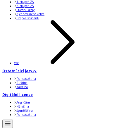
1. stupeň ZŠ
2. stupeň ZŠ
Střední školy
Zjednodušená četba
Dospělí studenti
Vše
Ostatní cizí jazyky
Francouzština
Ruština
Italština
Digitální licence
Angličtina
Němčina
Španělština
Francouzština