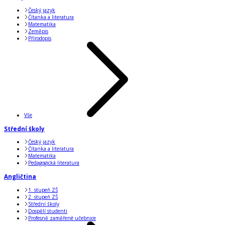
Český jazyk
Čítanka a literatura
Matematika
Zeměpis
Přírodopis
Vše
Střední školy
Český jazyk
Čítanka a literatura
Matematika
Pedagogická literatura
Angličtina
1. stupeň ZŠ
2. stupeň ZŠ
Střední školy
Dospělí studenti
Profesně zaměřené učebnice