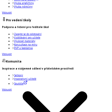
Výuka angličtiny
Výuka němčiny
Vstoupit
Pro vedení školy
Podpora a řešení pro ředitele škol
Zapojte se do pilotování
Vzdělávání pro učitele
Výukové materiály
Konzultace na míru
RVP a legislativa
Vstoupit
Komunita
Inspirace a vzájemné sdílení v přátelském prostředí
Setkání
Inspirativní učitelé
Soutěže
Vstoupit