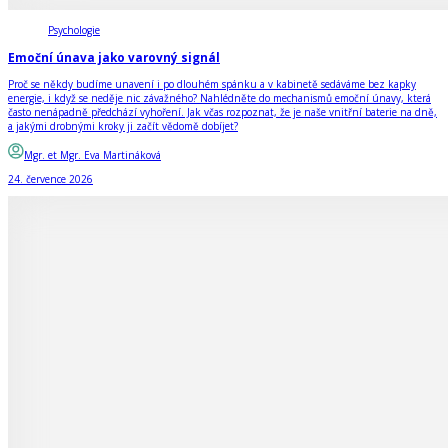
Psychologie
Emoční únava jako varovný signál
Proč se někdy budíme unavení i po dlouhém spánku a v kabinetě sedáváme bez kapky
energie, i když se neděje nic závažného? Nahlédněte do mechanismů emoční únavy, která
často nenápadně předchází vyhoření. Jak včas rozpoznat, že je naše vnitřní baterie na dně,
a jakými drobnými kroky ji začít vědomě dobíjet?
Mgr. et Mgr. Eva Martináková
24. července 2026