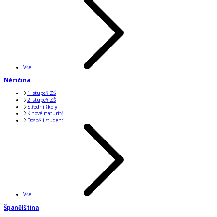
Vše
Němčina
1. stupeň ZŠ
2. stupeň ZŠ
Střední školy
K nové maturitě
Dospělí studenti
Vše
Španělština