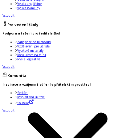
Výuka angličtiny
Výuka němčiny
Vstoupit
Pro vedení školy
Podpora a řešení pro ředitele škol
Zapojte se do pilotování
Vzdělávání pro učitele
Výukové materiály
Konzultace na míru
RVP a legislativa
Vstoupit
Komunita
Inspirace a vzájemné sdílení v přátelském prostředí
Setkání
Inspirativní učitelé
Soutěže
Vstoupit