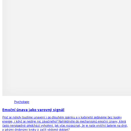
Psychologie
Emoční únava jako varovný signál
Proč se někdy budíme unavení i po dlouhém spánku a v kabinetě sedáváme bez kapky
energie, i když se neděje nic závažného? Nahlédněte do mechanismů emoční únavy, která
často nenápadně předchází vyhoření. Jak včas rozpoznat, že je naše vnitřní baterie na dně,
a jakými drobnými kroky ji začít vědomě dobíjet?