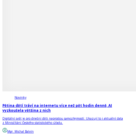
Novinky
Pětina dětí tráví na internetu více než pět hodin denně, AI
vyzkoušela většina z nich
Digitální svět je pro dnešní děti naprostou samozřejmostí. Ukazují to i aktuální data
z Minisčítání Českého statistického úřadu.
Mgr. Michal Balvín