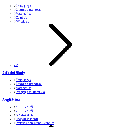
Český jazyk
Čítanka a literatura
Matematika
Zeměpis
Přírodopis
Vše
Střední školy
Český jazyk
Čítanka a literatura
Matematika
Pedagogická literatura
Angličtina
1. stupeň ZŠ
2. stupeň ZŠ
Střední školy
Dospělí studenti
Profesně zaměřené učebnice