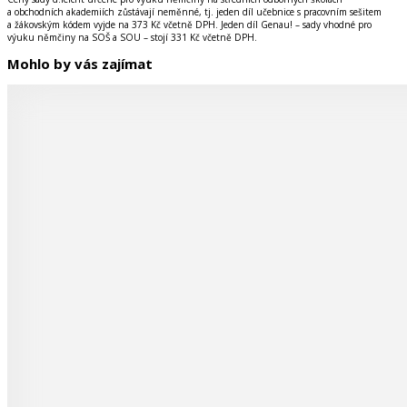
a obchodních akademiích zůstávají neměnné, tj. jeden díl učebnice s pracovním sešitem
a žákovským kódem vyjde na 373 Kč včetně DPH. Jeden díl Genau! – sady vhodné pro
výuku němčiny na SOŠ a SOU – stojí 331 Kč včetně DPH.
Mohlo by vás zajímat