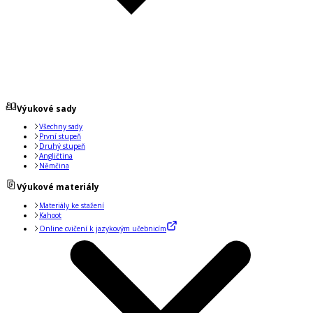
Výukové sady
Všechny sady
První stupeň
Druhý stupeň
Angličtina
Němčina
Výukové materiály
Materiály ke stažení
Kahoot
Online cvičení k jazykovým učebnicím