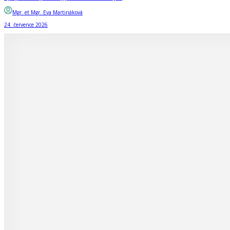
Mgr. et Mgr. Eva Martináková
24. července 2026