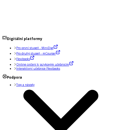
Digitální platformy
Pro první stupeň - MiniDigi
Pro druhý stupeň - mCourser
Flexibooks
Online cvičení k jazykovým učebnicím
Interaktivní učebnice Flexibooks
Podpora
Tipy a návody