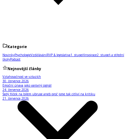
Kategorie
Novinky
Psychologie
Vzdělávání
RVP & legislativa
1. stupeň
Inspirace
2. stupeň a střední
školy
Podcast
Nejnovější články
Vztahovačnost ve vztazích
30. července 2026
Emoční únava jako varovný signál
24. července 2026
Šedý flíček na bílém ubruse aneb proč jsme tak citliví na kritiku
21. července 2026