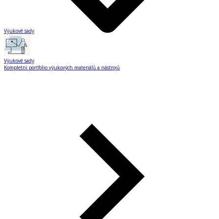
Výukové sady
Výukové sady
Kompletní portfolio výukových materiálů a nástrojů