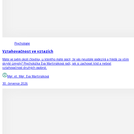
Psychologie
Vztahovačnost ve vztazích
Máte ve svém okolí člověka, u kterého máte pocit, že vás neustále podezírá a hledá za vším
skryté úmysly? Psycholožka Eva Martináková radí, jak si zachovat klid a nebrat
vztahovačnost druhých osobně.
Mgr. et. Mgr. Eva Martináková
30. července 2026