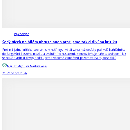
Psychologie
Šedý flíček na bílém ubruse aneb proč jsme tak citliví na kritiku
Proč má jedna kritická poznámka v naší mysli větší váhu než desítky pochval? Nahlédněte
do fungování lidského mozku a evolučního nastavení, které ovlivňuje naše sebevědomí. Jak
se naučit vnímat chyby s odstupem a vědomě zaměřovat pozornost na to, co se daří?
Mgr. et Mgr. Eva Martináková
21. července 2026