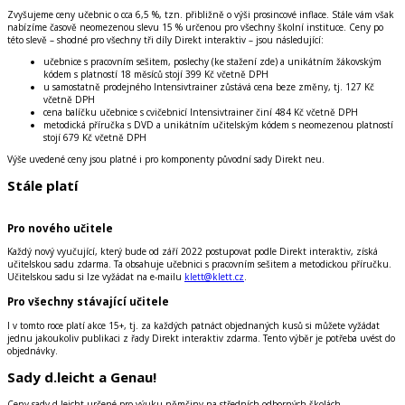
Zvyšujeme ceny učebnic o cca 6,5 %, tzn. přibližně o výši prosincové inflace. Stále vám však
nabízíme časově neomezenou slevu 15 % určenou pro všechny školní instituce. Ceny po
této slevě – shodné pro všechny tři díly Direkt interaktiv – jsou následující:
učebnice s pracovním sešitem, poslechy (ke stažení zde) a unikátním žákovským
kódem s platností 18 měsíců stojí 399 Kč včetně DPH
u samostatně prodejného Intensivtrainer zůstává cena beze změny, tj. 127 Kč
včetně DPH
cena balíčku učebnice s cvičebnicí Intensivtrainer činí 484 Kč včetně DPH
metodická příručka s DVD a unikátním učitelským kódem s neomezenou platností
stojí 679 Kč včetně DPH
Výše uvedené ceny jsou platné i pro komponenty původní sady Direkt neu.
Stále platí
Pro nového učitele
Každý nový vyučující, který bude od září 2022 postupovat podle Direkt interaktiv, získá
učitelskou sadu zdarma. Ta obsahuje učebnici s pracovním sešitem a metodickou příručku.
Učitelskou sadu si lze vyžádat na e-mailu
klett@klett.cz
.
Pro všechny stávající učitele
I v tomto roce platí akce 15+, tj. za každých patnáct objednaných kusů si můžete vyžádat
jednu jakoukoliv publikaci z řady Direkt interaktiv zdarma. Tento výběr je potřeba uvést do
objednávky.
Sady d.leicht a Genau!
Ceny sady d.leicht určené pro výuku němčiny na středních odborných školách