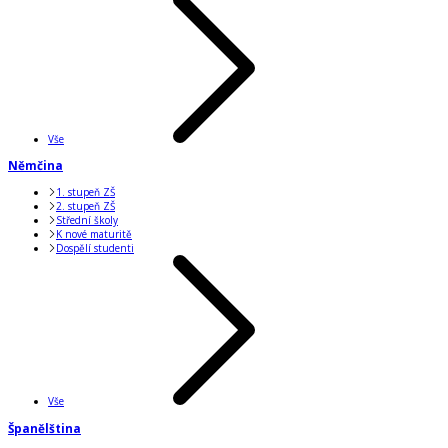
Vše
Němčina
1. stupeň ZŠ
2. stupeň ZŠ
Střední školy
K nové maturitě
Dospělí studenti
Vše
Španělština