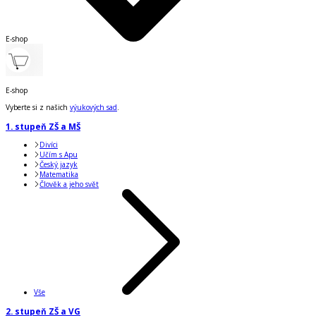
E-shop
E-shop
Vyberte si z našich
výukových sad
.
1. stupeň ZŠ a MŠ
Divíci
Učím s Apu
Český jazyk
Matematika
Člověk a jeho svět
Vše
2. stupeň ZŠ a VG