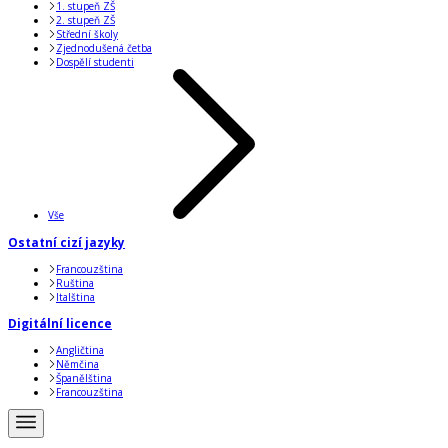
1. stupeň ZŠ
2. stupeň ZŠ
Střední školy
Zjednodušená četba
Dospělí studenti
Vše
Ostatní cizí jazyky
Francouzština
Ruština
Italština
Digitální licence
Angličtina
Němčina
Španělština
Francouzština