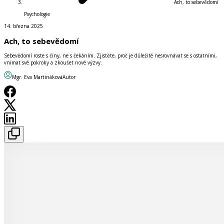
Ach, to sebevědomí
Psychologie
14. března 2025
Ach, to sebevědomí
Sebevědomí roste s činy, ne s čekáním. Zjistěte, proč je důležité nesrovnávat se s ostatními,
vnímat své pokroky a zkoušet nové výzvy.
Mgr. Eva Martináková
Autor