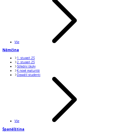
Vše
Němčina
1. stupeň ZŠ
2. stupeň ZŠ
Střední školy
K nové maturitě
Dospělí studenti
Vše
Španělština