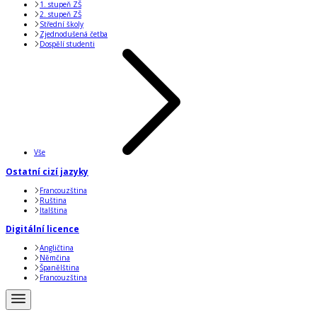
1. stupeň ZŠ
2. stupeň ZŠ
Střední školy
Zjednodušená četba
Dospělí studenti
Vše
Ostatní cizí jazyky
Francouzština
Ruština
Italština
Digitální licence
Angličtina
Němčina
Španělština
Francouzština