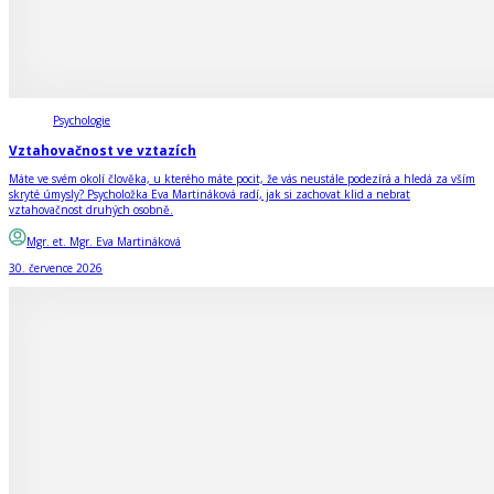
Psychologie
Vztahovačnost ve vztazích
Máte ve svém okolí člověka, u kterého máte pocit, že vás neustále podezírá a hledá za vším
skryté úmysly? Psycholožka Eva Martináková radí, jak si zachovat klid a nebrat
vztahovačnost druhých osobně.
Mgr. et. Mgr. Eva Martináková
30. července 2026