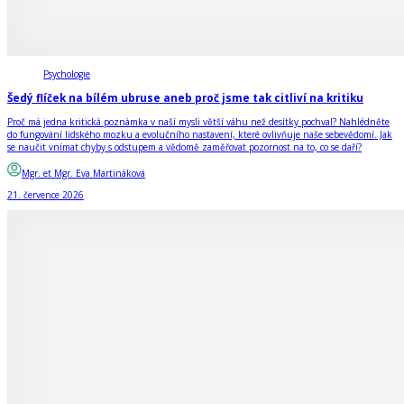
Psychologie
Šedý flíček na bílém ubruse aneb proč jsme tak citliví na kritiku
Proč má jedna kritická poznámka v naší mysli větší váhu než desítky pochval? Nahlédněte
do fungování lidského mozku a evolučního nastavení, které ovlivňuje naše sebevědomí. Jak
se naučit vnímat chyby s odstupem a vědomě zaměřovat pozornost na to, co se daří?
Mgr. et Mgr. Eva Martináková
21. července 2026