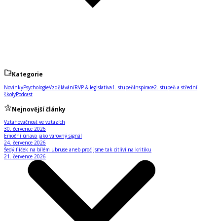
Kategorie
Novinky
Psychologie
Vzdělávání
RVP & legislativa
1. stupeň
Inspirace
2. stupeň a střední
školy
Podcast
Nejnovější články
Vztahovačnost ve vztazích
30. července 2026
Emoční únava jako varovný signál
24. července 2026
Šedý flíček na bílém ubruse aneb proč jsme tak citliví na kritiku
21. července 2026