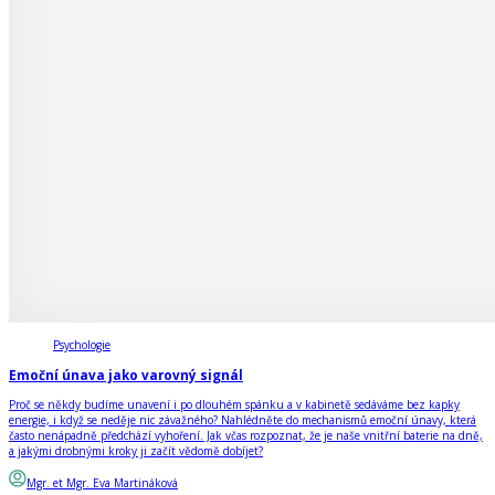
Psychologie
Emoční únava jako varovný signál
Proč se někdy budíme unavení i po dlouhém spánku a v kabinetě sedáváme bez kapky
energie, i když se neděje nic závažného? Nahlédněte do mechanismů emoční únavy, která
často nenápadně předchází vyhoření. Jak včas rozpoznat, že je naše vnitřní baterie na dně,
a jakými drobnými kroky ji začít vědomě dobíjet?
Mgr. et Mgr. Eva Martináková