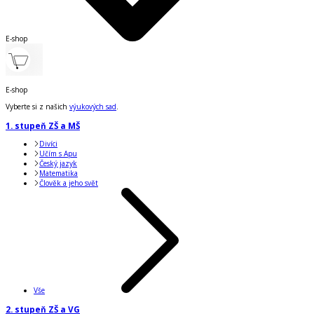
E-shop
E-shop
Vyberte si z našich
výukových sad
.
1. stupeň ZŠ a MŠ
Divíci
Učím s Apu
Český jazyk
Matematika
Člověk a jeho svět
Vše
2. stupeň ZŠ a VG