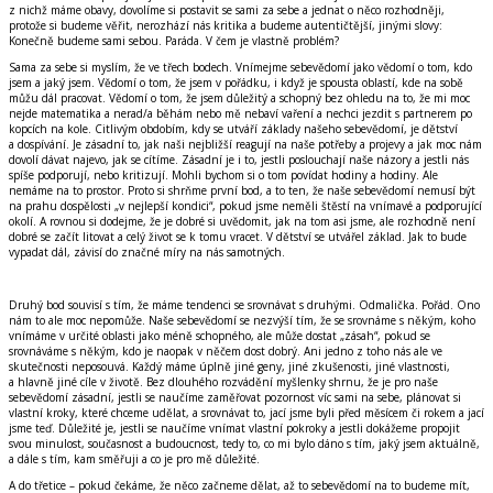
z nichž máme obavy, dovolíme si postavit se sami za sebe a jednat o něco rozhodněji,
protože si budeme věřit, nerozhází nás kritika a budeme autentičtější, jinými slovy:
Konečně budeme sami sebou. Paráda. V čem je vlastně problém?
Sama za sebe si myslím, že ve třech bodech. Vnímejme sebevědomí jako vědomí o tom, kdo
jsem a jaký jsem. Vědomí o tom, že jsem v pořádku, i když je spousta oblastí, kde na sobě
můžu dál pracovat. Vědomí o tom, že jsem důležitý a schopný bez ohledu na to, že mi moc
nejde matematika a nerad/a běhám nebo mě nebaví vaření a nechci jezdit s partnerem po
kopcích na kole. Citlivým obdobím, kdy se utváří základy našeho sebevědomí, je dětství
a dospívání. Je zásadní to, jak naši nejbližší reagují na naše potřeby a projevy a jak moc nám
dovolí dávat najevo, jak se cítíme. Zásadní je i to, jestli poslouchají naše názory a jestli nás
spíše podporují, nebo kritizují. Mohli bychom si o tom povídat hodiny a hodiny. Ale
nemáme na to prostor. Proto si shrňme první bod, a to ten, že naše sebevědomí nemusí být
na prahu dospělosti „v nejlepší kondici“, pokud jsme neměli štěstí na vnímavé a podporující
okolí. A rovnou si dodejme, že je dobré si uvědomit, jak na tom asi jsme, ale rozhodně není
dobré se začít litovat a celý život se k tomu vracet. V dětství se utvářel základ. Jak to bude
vypadat dál, závisí do značné míry na nás samotných.
Druhý bod souvisí s tím, že máme tendenci se srovnávat s druhými. Odmalička. Pořád. Ono
nám to ale moc nepomůže. Naše sebevědomí se nezvýší tím, že se srovnáme s někým, koho
vnímáme v určité oblasti jako méně schopného, ale může dostat „zásah“, pokud se
srovnáváme s někým, kdo je naopak v něčem dost dobrý. Ani jedno z toho nás ale ve
skutečnosti neposouvá. Každý máme úplně jiné geny, jiné zkušenosti, jiné vlastnosti,
a hlavně jiné cíle v životě. Bez dlouhého rozvádění myšlenky shrnu, že je pro naše
sebevědomí zásadní, jestli se naučíme zaměřovat pozornost víc sami na sebe, plánovat si
vlastní kroky, které chceme udělat, a srovnávat to, jací jsme byli před měsícem či rokem a jací
jsme teď. Důležité je, jestli se naučíme vnímat vlastní pokroky a jestli dokážeme propojit
svou minulost, současnost a budoucnost, tedy to, co mi bylo dáno s tím, jaký jsem aktuálně,
a dále s tím, kam směřuji a co je pro mě důležité.
A do třetice – pokud čekáme, že něco začneme dělat, až to sebevědomí na to budeme mít,