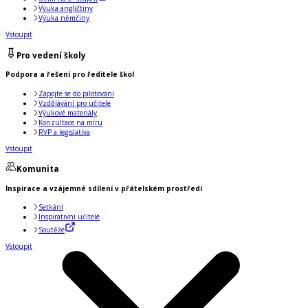
Výuka angličtiny
Výuka němčiny
Vstoupit
Pro vedení školy
Podpora a řešení pro ředitele škol
Zapojte se do pilotování
Vzdělávání pro učitele
Výukové materiály
Konzultace na míru
RVP a legislativa
Vstoupit
Komunita
Inspirace a vzájemné sdílení v přátelském prostředí
Setkání
Inspirativní učitelé
Soutěže
Vstoupit