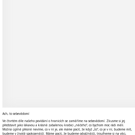
Ach, to sebevědomí
Ve čtvrtém díle našeho povídání o hranicích se zaměříme na sebevědomí. Zkusme si jej
představit jako lákavou a krásně zabalenou krabici „něčeho“, co bychom moc rádi měli.
Možná úplně přesně nevíme, co v ní je, ale máme pocit, že když „to“, co je v ní, budeme mít,
budeme v životě spokojenější. Máme pocit, že budeme odvážnější, troufneme si na věci,