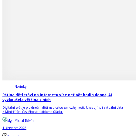
Novinky
Pětina dětí tráví na internetu více než pět hodin denně, AI
vyzkoušela většina z nich
Digitální svět je pro dnešní děti naprostou samozřejmostí. Ukazují to i aktuální data
z Minisčítání Českého statistického úřadu.
Mgr. Michal Balvín
1. července 2026