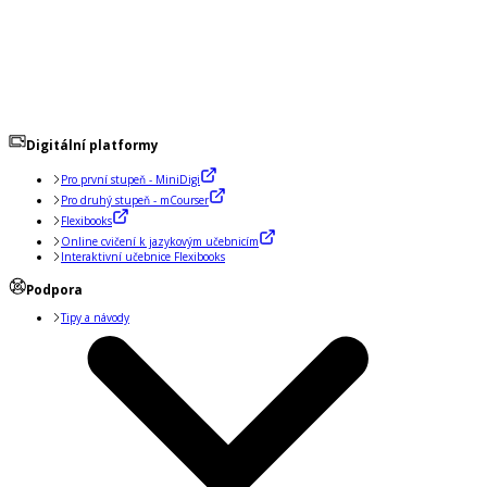
Digitální platformy
Pro první stupeň - MiniDigi
Pro druhý stupeň - mCourser
Flexibooks
Online cvičení k jazykovým učebnicím
Interaktivní učebnice Flexibooks
Podpora
Tipy a návody