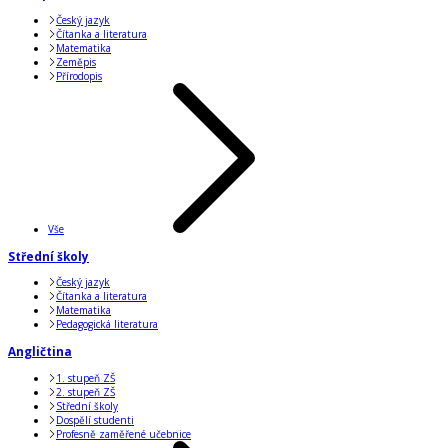
Český jazyk
Čítanka a literatura
Matematika
Zeměpis
Přírodopis
Vše
Střední školy
Český jazyk
Čítanka a literatura
Matematika
Pedagogická literatura
Angličtina
1. stupeň ZŠ
2. stupeň ZŠ
Střední školy
Dospělí studenti
Profesně zaměřené učebnice