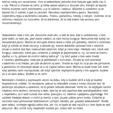
možná nikdy ani nezačneme. Ono to sebevědomí jednoho dne nebude spát vedle nás či
v nás. Pokud si chceme víc věřit, je třeba sebrat odvahu a zkoušet věci, kterých se bojíme.
Klidně můžeme začít maličkostmi, a je to vlastně i žádoucí. Můžeme si uvědomit, co se
bojíme říct či udělat, a pak to zkoušet. Navzdory nepříjemnému pocitu. Navzdory
zvýšenému tepu a sevřenému žaludku. Trošku, pomaličku, někdy, s někým. Uvidíme, že se
většinou nestane nic hrozného. Že to dokážeme. Že to lidé kolem nás vezmou (ani
nezaznamenají).
Sebevědomí roste s tím, jak zkoušíme nové věci, a rodí se tam, kde si uvědomíme, v čem
jsme dobří, co nám jde, jaké máme nadání, co nám hezky funguje. Nemusíme být každý na
manažerské pozici. Možná se věnujete dětem doma a čtete jim pohádky, možná si všimnete,
když je někdo ve škole smutný, a oslovíte jej, možná dokážete zachovat klid v náročné
situaci a možná moc fajn nasloucháte ostatním, když je něco trápí. Hledejte věci, které vám
fungují, vlastnosti, které jsou užitečné, a nebojte se pojmenovat si i ty, za které se trochu
stydíte, a i ty „přibrat do vnitřní rodiny svého já“. I ty totiž právě v tom svém životě
k něčemu potřebujete, nebo jste je potřebovali v minulosti. Zkuste se míň srovnávat
s ostatními a víc hledat, jací jste skutečně vy sami. Snažte se najít to, co je pro vás přirozené,
a pomaličku to zkoušejte dávat víc a víc najevo svému okolí. Možná to bude štvát lidi, kteří
mají potřebu vámi manipulovat, ale když vydržíte nepříjemné pocity s tím spojené, budete
víc a víc sami sebou. Budete si víc věřit.
Nečekejte s životem a zajímavými věcmi na dobu, kdy si budete věřit a kdy je budete
stoprocentně zvládat. Ta nenastane, pokud to nebudete znova a znova zkoušet teď. Se
sevřeným žaludkem a vědomím, že to prostě nebude dokonalé. Věřte mi, že kdybyste necítili
nějakou míru sevření, nervozity a obav, bylo by ve vaší psychice dost pravděpodobně něco
v nepořádku. Je-li vaše úzkost moc velká, pracujte s ní, ideálně s podporou psychologa. Pro
začátek hledejte oblasti, v nichž je menší, a tam zkuste udělat první kroky. Důležité je
neztratit svou přirozenost dodržováním určitých návodů, jak „působit sebevědomě“. Buďte
sami sebou, vnímejte signály svého těla, ale i to, co byste se rádi naučili a v čem byste se rádi
posunuli. Bez určité míry nepohodlí můžete jen zůstat stát na místě.