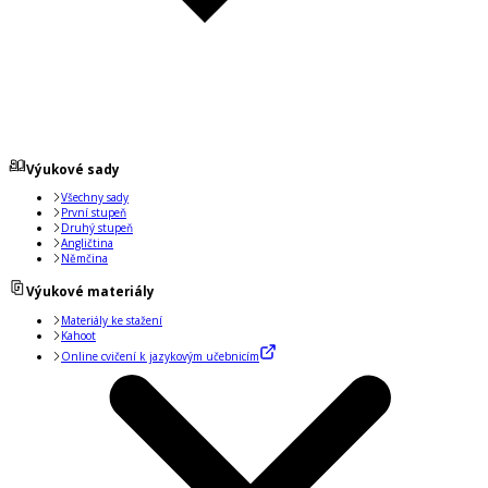
Výukové sady
Všechny sady
První stupeň
Druhý stupeň
Angličtina
Němčina
Výukové materiály
Materiály ke stažení
Kahoot
Online cvičení k jazykovým učebnicím