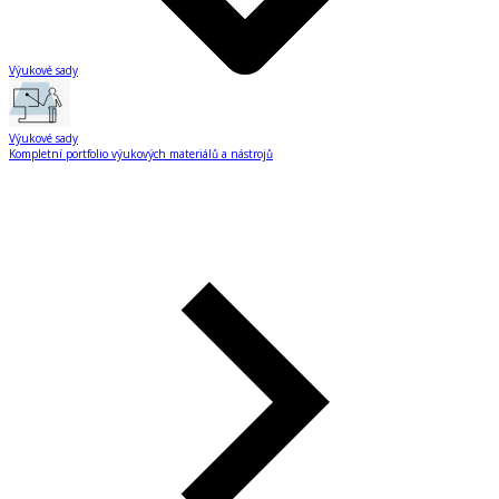
Výukové sady
Výukové sady
Kompletní portfolio výukových materiálů a nástrojů