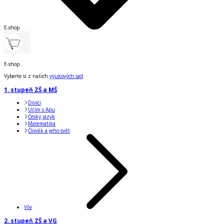
E-shop
E-shop
Vyberte si z našich
výukových sad
.
1. stupeň ZŠ a MŠ
Divíci
Učím s Apu
Český jazyk
Matematika
Člověk a jeho svět
Vše
2. stupeň ZŠ a VG