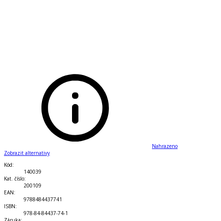
Nahrazeno
Zobrazit alternativy
Kód
:
140039
Kat. číslo
:
200109
EAN
:
9788484437741
ISBN
:
978-84-84437-74-1
Záruka
: