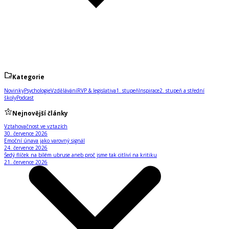
Kategorie
Novinky
Psychologie
Vzdělávání
RVP & legislativa
1. stupeň
Inspirace
2. stupeň a střední
školy
Podcast
Nejnovější články
Vztahovačnost ve vztazích
30. července 2026
Emoční únava jako varovný signál
24. července 2026
Šedý flíček na bílém ubruse aneb proč jsme tak citliví na kritiku
21. července 2026