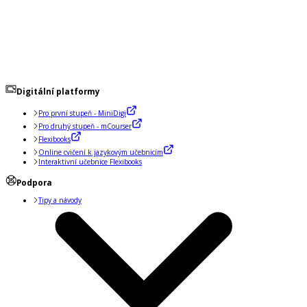
Digitální platformy
Pro první stupeň - MiniDigi
Pro druhý stupeň - mCourser
Flexibooks
Online cvičení k jazykovým učebnicím
Interaktivní učebnice Flexibooks
Podpora
Tipy a návody