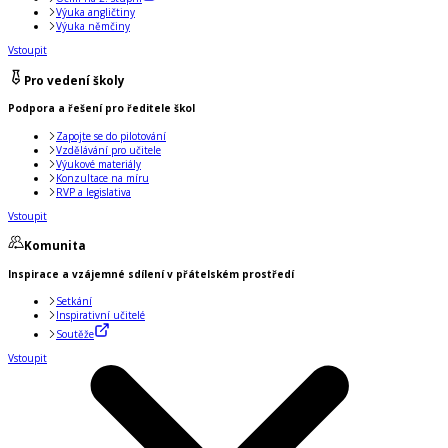
Výuka angličtiny
Výuka němčiny
Vstoupit
Pro vedení školy
Podpora a řešení pro ředitele škol
Zapojte se do pilotování
Vzdělávání pro učitele
Výukové materiály
Konzultace na míru
RVP a legislativa
Vstoupit
Komunita
Inspirace a vzájemné sdílení v přátelském prostředí
Setkání
Inspirativní učitelé
Soutěže
Vstoupit