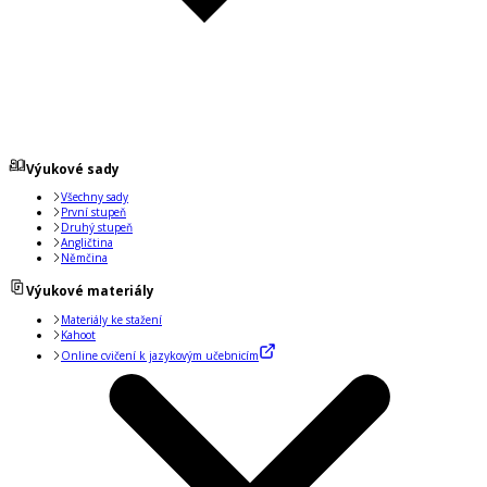
Výukové sady
Všechny sady
První stupeň
Druhý stupeň
Angličtina
Němčina
Výukové materiály
Materiály ke stažení
Kahoot
Online cvičení k jazykovým učebnicím