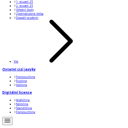
1. stupeň ZŠ
2. stupeň ZŠ
Střední školy
Zjednodušená četba
Dospělí studenti
Vše
Ostatní cizí jazyky
Francouzština
Ruština
Italština
Digitální licence
Angličtina
Němčina
Španělština
Francouzština