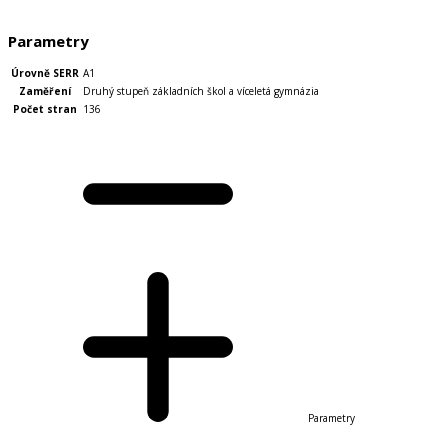
Do košíku
Parametry
Úrovně SERR
A1
Zaměření
Druhý stupeň základních škol a víceletá gymnázia
Počet stran
136
Parametry