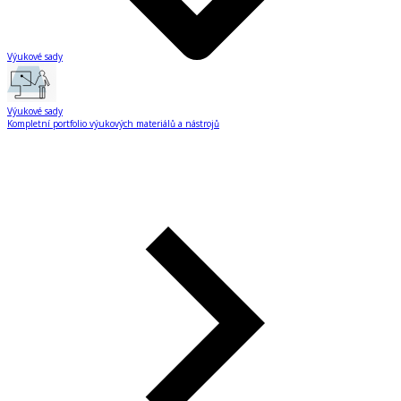
Výukové sady
Výukové sady
Kompletní portfolio výukových materiálů a nástrojů