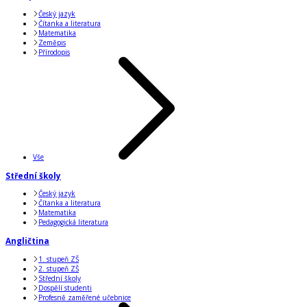
Český jazyk
Čítanka a literatura
Matematika
Zeměpis
Přírodopis
Vše
Střední školy
Český jazyk
Čítanka a literatura
Matematika
Pedagogická literatura
Angličtina
1. stupeň ZŠ
2. stupeň ZŠ
Střední školy
Dospělí studenti
Profesně zaměřené učebnice