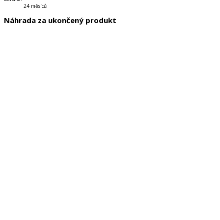
24 měsíců
Náhrada za ukončený produkt
A plus! 1 (A1) – Édition hybride Livre de l'éleve + Espacevirtuel (12
mois)