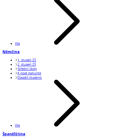
Vše
Němčina
1. stupeň ZŠ
2. stupeň ZŠ
Střední školy
K nové maturitě
Dospělí studenti
Vše
Španělština