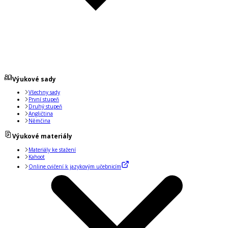
Výukové sady
Všechny sady
První stupeň
Druhý stupeň
Angličtina
Němčina
Výukové materiály
Materiály ke stažení
Kahoot
Online cvičení k jazykovým učebnicím