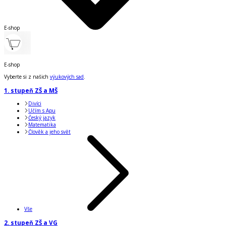
E-shop
E-shop
Vyberte si z našich
výukových sad
.
1. stupeň ZŠ a MŠ
Divíci
Učím s Apu
Český jazyk
Matematika
Člověk a jeho svět
Vše
2. stupeň ZŠ a VG