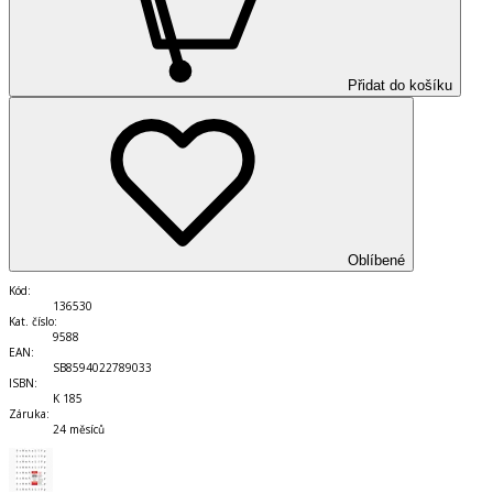
Přidat do košíku
Oblíbené
Kód
:
136530
Kat. číslo
:
9588
EAN
:
SB8594022789033
ISBN
:
K 185
Záruka
:
24 měsíců