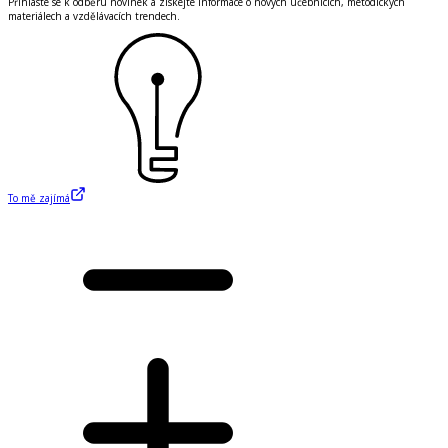
Přihlaste se k odběru novinek a získejte informace o nových učebnicích, metodických
materiálech a vzdělávacích trendech.
To mě zajímá