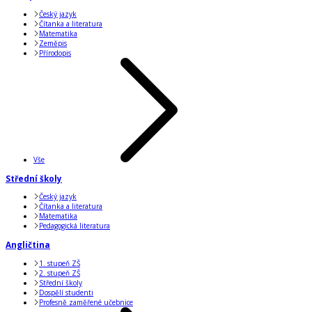
Český jazyk
Čítanka a literatura
Matematika
Zeměpis
Přírodopis
Vše
Střední školy
Český jazyk
Čítanka a literatura
Matematika
Pedagogická literatura
Angličtina
1. stupeň ZŠ
2. stupeň ZŠ
Střední školy
Dospělí studenti
Profesně zaměřené učebnice