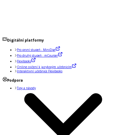
Digitální platformy
Pro první stupeň - MiniDigi
Pro druhý stupeň - mCourser
Flexibooks
Online cvičení k jazykovým učebnicím
Interaktivní učebnice Flexibooks
Podpora
Tipy a návody