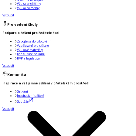
Výuka angličtiny
Výuka němčiny
Vstoupit
Pro vedení školy
Podpora a řešení pro ředitele škol
Zapojte se do pilotování
Vzdělávání pro učitele
Výukové materiály
Konzultace na míru
RVP a legislativa
Vstoupit
Komunita
Inspirace a vzájemné sdílení v přátelském prostředí
Setkání
Inspirativní učitelé
Soutěže
Vstoupit