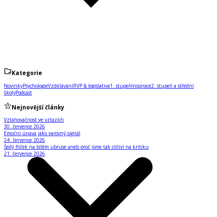
Kategorie
Novinky
Psychologie
Vzdělávání
RVP & legislativa
1. stupeň
Inspirace
2. stupeň a střední
školy
Podcast
Nejnovější články
Vztahovačnost ve vztazích
30. července 2026
Emoční únava jako varovný signál
24. července 2026
Šedý flíček na bílém ubruse aneb proč jsme tak citliví na kritiku
21. července 2026