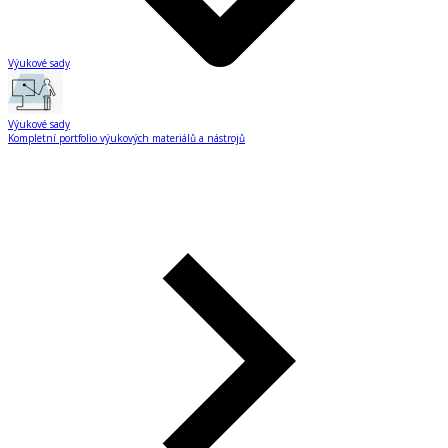
Výukové sady
Výukové sady
Kompletní portfolio výukových materiálů a nástrojů