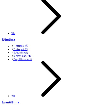
Vše
Němčina
1. stupeň ZŠ
2. stupeň ZŠ
Střední školy
K nové maturitě
Dospělí studenti
Vše
Španělština