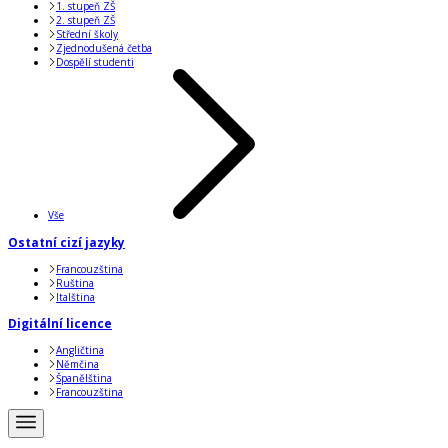
1. stupeň ZŠ
2. stupeň ZŠ
Střední školy
Zjednodušená četba
Dospělí studenti
Vše
Ostatní cizí jazyky
Francouzština
Ruština
Italština
Digitální licence
Angličtina
Němčina
Španělština
Francouzština