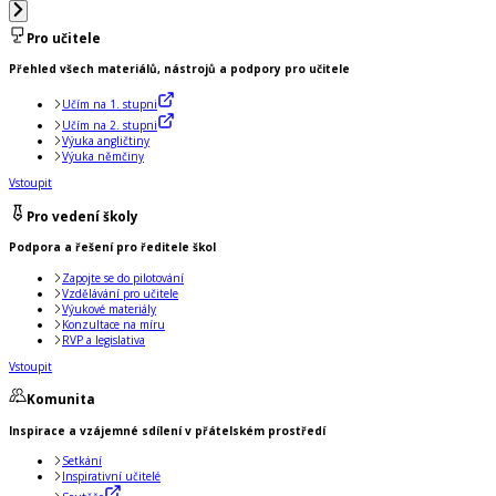
Pro učitele
Přehled všech materiálů, nástrojů a podpory pro učitele
Učím na 1. stupni
Učím na 2. stupni
Výuka angličtiny
Výuka němčiny
Vstoupit
Pro vedení školy
Podpora a řešení pro ředitele škol
Zapojte se do pilotování
Vzdělávání pro učitele
Výukové materiály
Konzultace na míru
RVP a legislativa
Vstoupit
Komunita
Inspirace a vzájemné sdílení v přátelském prostředí
Setkání
Inspirativní učitelé