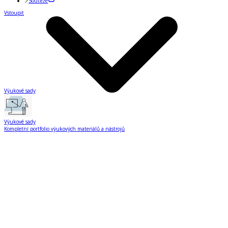
Soutěže
Vstoupit
Výukové sady
Výukové sady
Kompletní portfolio výukových materiálů a nástrojů