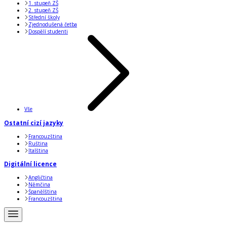
1. stupeň ZŠ
2. stupeň ZŠ
Střední školy
Zjednodušená četba
Dospělí studenti
Vše
Ostatní cizí jazyky
Francouzština
Ruština
Italština
Digitální licence
Angličtina
Němčina
Španělština
Francouzština