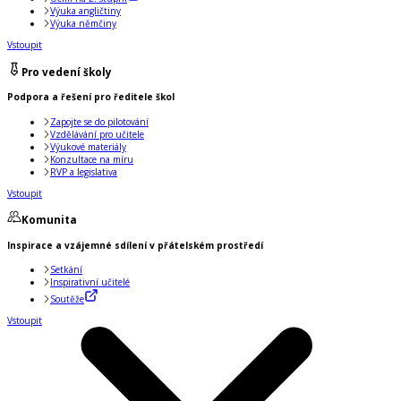
Výuka angličtiny
Výuka němčiny
Vstoupit
Pro vedení školy
Podpora a řešení pro ředitele škol
Zapojte se do pilotování
Vzdělávání pro učitele
Výukové materiály
Konzultace na míru
RVP a legislativa
Vstoupit
Komunita
Inspirace a vzájemné sdílení v přátelském prostředí
Setkání
Inspirativní učitelé
Soutěže
Vstoupit