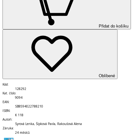
Přidat do košíku
Oblíbené
Kód
:
128292
Kat. číslo
:
9094
EAN
:
SB8594022788210
ISBN
:
K 118
Autoři
:
Syrová Lenka, Šípková Pavla, Rakoušová Alena
Záruka
:
24 měsíců