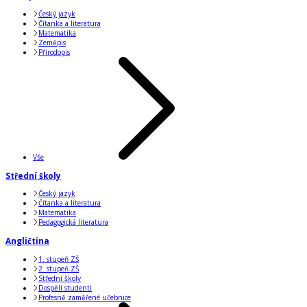
Český jazyk
Čítanka a literatura
Matematika
Zeměpis
Přírodopis
Vše
Střední školy
Český jazyk
Čítanka a literatura
Matematika
Pedagogická literatura
Angličtina
1. stupeň ZŠ
2. stupeň ZŠ
Střední školy
Dospělí studenti
Profesně zaměřené učebnice