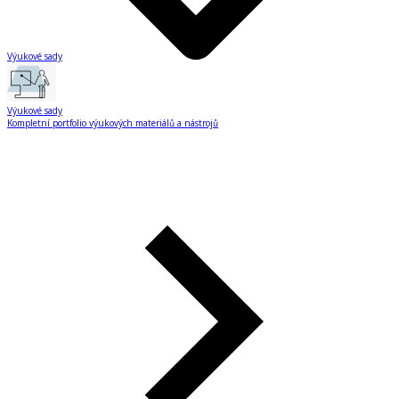
Výukové sady
Výukové sady
Kompletní portfolio výukových materiálů a nástrojů