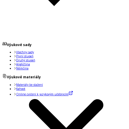
Výukové sady
Všechny sady
První stupeň
Druhý stupeň
Angličtina
Němčina
Výukové materiály
Materiály ke stažení
Kahoot
Online cvičení k jazykovým učebnicím