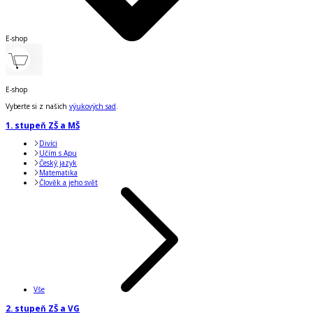
E-shop
E-shop
Vyberte si z našich
výukových sad
.
1. stupeň ZŠ a MŠ
Divíci
Učím s Apu
Český jazyk
Matematika
Člověk a jeho svět
Vše
2. stupeň ZŠ a VG