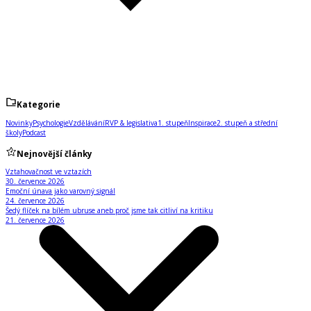
Kategorie
Novinky
Psychologie
Vzdělávání
RVP & legislativa
1. stupeň
Inspirace
2. stupeň a střední
školy
Podcast
Nejnovější články
Vztahovačnost ve vztazích
30. července 2026
Emoční únava jako varovný signál
24. července 2026
Šedý flíček na bílém ubruse aneb proč jsme tak citliví na kritiku
21. července 2026