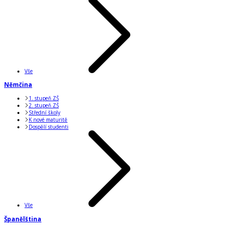
Vše
Němčina
1. stupeň ZŠ
2. stupeň ZŠ
Střední školy
K nové maturitě
Dospělí studenti
Vše
Španělština