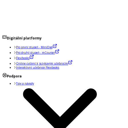
Digitální platformy
Pro první stupeň - MiniDigi
Pro druhý stupeň - mCourser
Flexibooks
Online cvičení k jazykovým učebnicím
Interaktivní učebnice Flexibooks
Podpora
Tipy a návody