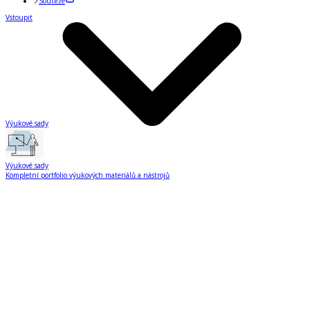
Soutěže
Vstoupit
Výukové sady
Výukové sady
Kompletní portfolio výukových materiálů a nástrojů