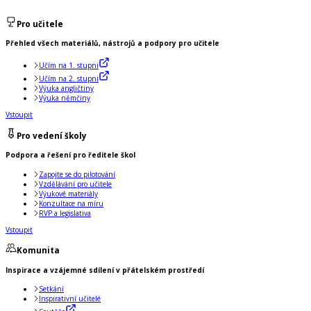
Pro učitele
Přehled všech materiálů, nástrojů a podpory pro učitele
Učím na 1. stupni
Učím na 2. stupni
Výuka angličtiny
Výuka němčiny
Vstoupit
Pro vedení školy
Podpora a řešení pro ředitele škol
Zapojte se do pilotování
Vzdělávání pro učitele
Výukové materiály
Konzultace na míru
RVP a legislativa
Vstoupit
Komunita
Inspirace a vzájemné sdílení v přátelském prostředí
Setkání
Inspirativní učitelé