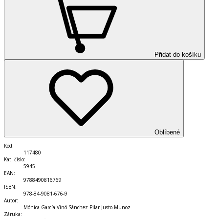
Přidat do košíku
Oblíbené
Kód
:
117480
Kat. číslo
:
5945
EAN
:
9788490816769
ISBN
:
978-84-9081-676-9
Autor
:
Mónica García-Vinó Sánchez Pilar Justo Munoz
Záruka
: