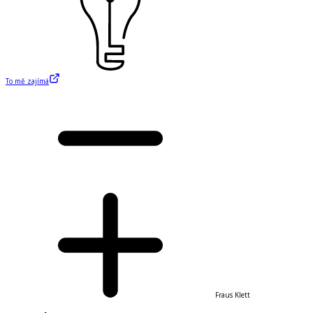
To mě zajímá
Fraus Klett