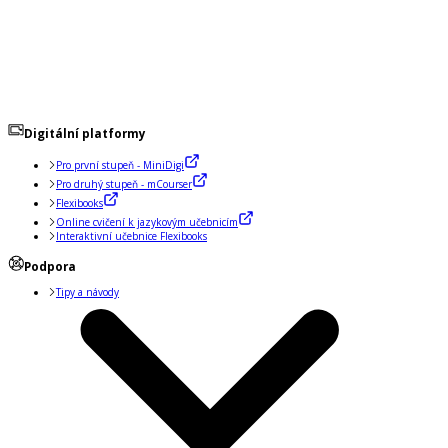
Digitální platformy
Pro první stupeň - MiniDigi
Pro druhý stupeň - mCourser
Flexibooks
Online cvičení k jazykovým učebnicím
Interaktivní učebnice Flexibooks
Podpora
Tipy a návody