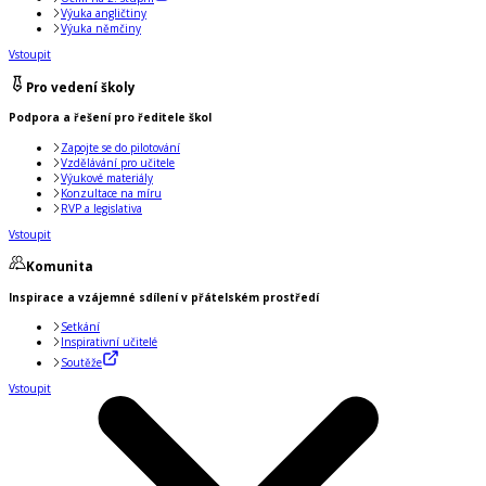
Výuka angličtiny
Výuka němčiny
Vstoupit
Pro vedení školy
Podpora a řešení pro ředitele škol
Zapojte se do pilotování
Vzdělávání pro učitele
Výukové materiály
Konzultace na míru
RVP a legislativa
Vstoupit
Komunita
Inspirace a vzájemné sdílení v přátelském prostředí
Setkání
Inspirativní učitelé
Soutěže
Vstoupit