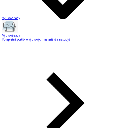
Výukové sady
Výukové sady
Kompletní portfolio výukových materiálů a nástrojů