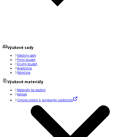
Výukové sady
Všechny sady
První stupeň
Druhý stupeň
Angličtina
Němčina
Výukové materiály
Materiály ke stažení
Kahoot
Online cvičení k jazykovým učebnicím