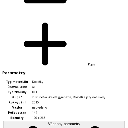
Popis
Parametry
Typ materiálu
Doplňky
Úrovně SERR
A1+
Typ zkoušky
DELE
Stupeň
2. stupeň a víceletá gymnázia
,
Dospělí a jazykové školy
Rok vydání
2015
Vazba
neuvedeno
Počet stran
144
Rozměry
190 x 265
Všechny parametry