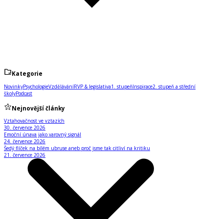
Kategorie
Novinky
Psychologie
Vzdělávání
RVP & legislativa
1. stupeň
Inspirace
2. stupeň a střední
školy
Podcast
Nejnovější články
Vztahovačnost ve vztazích
30. července 2026
Emoční únava jako varovný signál
24. července 2026
Šedý flíček na bílém ubruse aneb proč jsme tak citliví na kritiku
21. července 2026