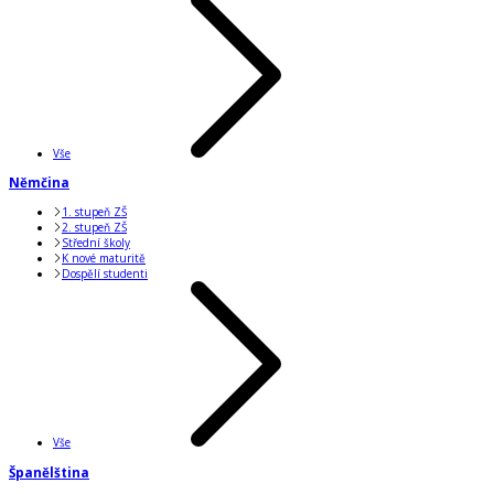
Vše
Němčina
1. stupeň ZŠ
2. stupeň ZŠ
Střední školy
K nové maturitě
Dospělí studenti
Vše
Španělština