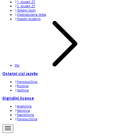
1. stupeň ZŠ
2. stupeň ZŠ
Střední školy
Zjednodušená četba
Dospělí studenti
Vše
Ostatní cizí jazyky
Francouzština
Ruština
Italština
Digitální licence
Angličtina
Němčina
Španělština
Francouzština