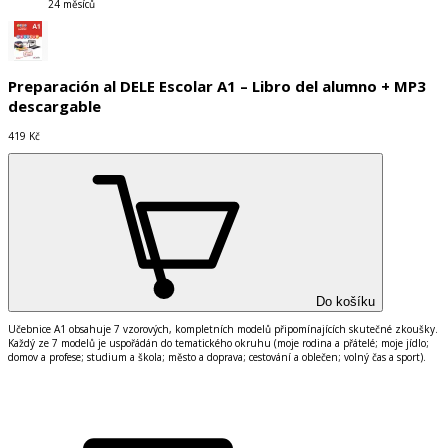
24 měsíců
Preparación al DELE Escolar A1 – Libro del alumno + MP3
descargable
419 Kč
Do košíku
Učebnice A1 obsahuje 7 vzorových, kompletních modelů připomínajících skutečné zkoušky.
Každý ze 7 modelů je uspořádán do tematického okruhu (moje rodina a přátelé; moje jídlo;
domov a profese; studium a škola; město a doprava; cestování a oblečen; volný čas a sport).