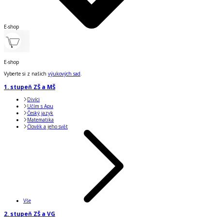
E-shop
E-shop
Vyberte si z našich
výukových sad
.
1. stupeň ZŠ a MŠ
Divíci
Učím s Apu
Český jazyk
Matematika
Člověk a jeho svět
Vše
2. stupeň ZŠ a VG