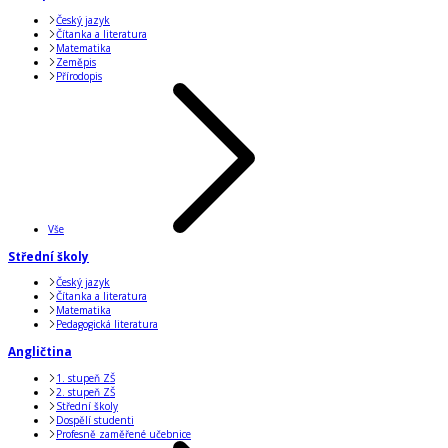
Český jazyk
Čítanka a literatura
Matematika
Zeměpis
Přírodopis
Vše
Střední školy
Český jazyk
Čítanka a literatura
Matematika
Pedagogická literatura
Angličtina
1. stupeň ZŠ
2. stupeň ZŠ
Střední školy
Dospělí studenti
Profesně zaměřené učebnice