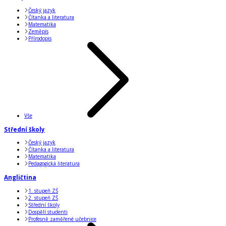
Český jazyk
Čítanka a literatura
Matematika
Zeměpis
Přírodopis
Vše
Střední školy
Český jazyk
Čítanka a literatura
Matematika
Pedagogická literatura
Angličtina
1. stupeň ZŠ
2. stupeň ZŠ
Střední školy
Dospělí studenti
Profesně zaměřené učebnice