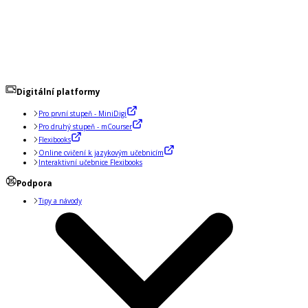
Digitální platformy
Pro první stupeň - MiniDigi
Pro druhý stupeň - mCourser
Flexibooks
Online cvičení k jazykovým učebnicím
Interaktivní učebnice Flexibooks
Podpora
Tipy a návody