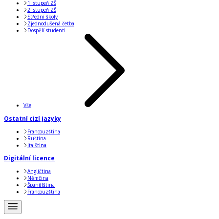
1. stupeň ZŠ
2. stupeň ZŠ
Střední školy
Zjednodušená četba
Dospělí studenti
Vše
Ostatní cizí jazyky
Francouzština
Ruština
Italština
Digitální licence
Angličtina
Němčina
Španělština
Francouzština