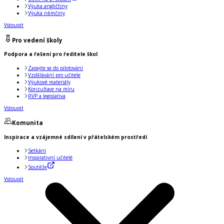
Výuka angličtiny
Výuka němčiny
Vstoupit
Pro vedení školy
Podpora a řešení pro ředitele škol
Zapojte se do pilotování
Vzdělávání pro učitele
Výukové materiály
Konzultace na míru
RVP a legislativa
Vstoupit
Komunita
Inspirace a vzájemné sdílení v přátelském prostředí
Setkání
Inspirativní učitelé
Soutěže
Vstoupit