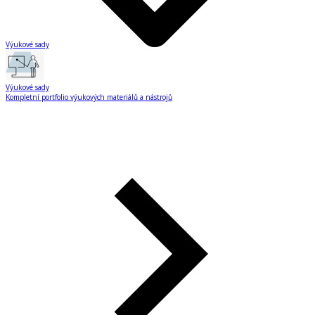
Výukové sady
Výukové sady
Kompletní portfolio výukových materiálů a nástrojů