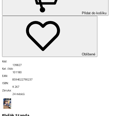
Přidat do košíku
Oblíbené
Kód
:
139827
Kat. číslo
:
101180
EAN
:
8594022790237
ISBN
:
K 267
Záruka
:
24 měsíců
Plyšák Standa