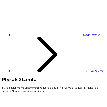
Úvodní stránka
1. stupeň ZŠ a MŠ
Plyšák Standa
Standa Balón ve své plyšové verzi konečně dorazil i na náš web. Nejlepší kamarád pro
každého školáka i školačku, parťák na