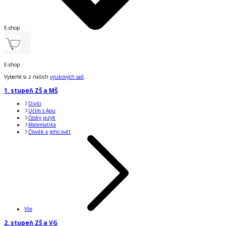
E-shop
E-shop
Vyberte si z našich
výukových sad
.
1. stupeň ZŠ a MŠ
Divíci
Učím s Apu
Český jazyk
Matematika
Člověk a jeho svět
Vše
2. stupeň ZŠ a VG