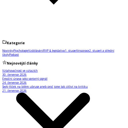
Kategorie
Novinky
Psychologie
Vzdělávání
RVP & legislativa
1. stupeň
Inspirace
2. stupeň a střední
školy
Podcast
Nejnovější články
Vztahovačnost ve vztazích
30. července 2026
Emoční únava jako varovný signál
24. července 2026
Šedý flíček na bílém ubruse aneb proč jsme tak citliví na kritiku
21. července 2026