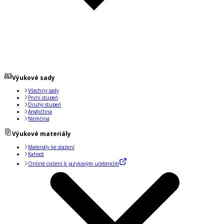
Výukové sady
Všechny sady
První stupeň
Druhý stupeň
Angličtina
Němčina
Výukové materiály
Materiály ke stažení
Kahoot
Online cvičení k jazykovým učebnicím