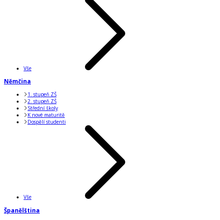
Vše
Němčina
1. stupeň ZŠ
2. stupeň ZŠ
Střední školy
K nové maturitě
Dospělí studenti
Vše
Španělština