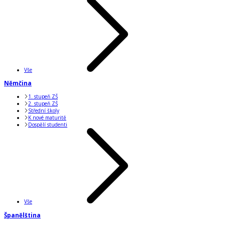
Vše
Němčina
1. stupeň ZŠ
2. stupeň ZŠ
Střední školy
K nové maturitě
Dospělí studenti
Vše
Španělština