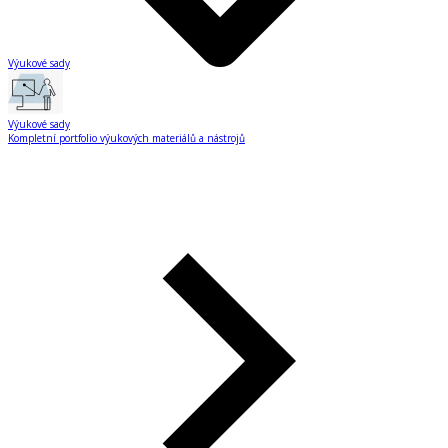
Výukové sady
Výukové sady
Kompletní portfolio výukových materiálů a nástrojů