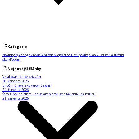
Kategorie
Novinky
Psychologie
Vzdělávání
RVP & legislativa
1. stupeň
Inspirace
2. stupeň a střední
školy
Podcast
Nejnovější články
Vztahovačnost ve vztazích
30. července 2026
Emoční únava jako varovný signál
24. července 2026
Šedý flíček na bílém ubruse aneb proč jsme tak citliví na kritiku
21. července 2026