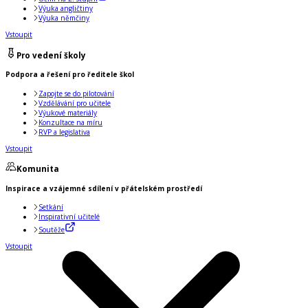
Výuka angličtiny
Výuka němčiny
Vstoupit
Pro vedení školy
Podpora a řešení pro ředitele škol
Zapojte se do pilotování
Vzdělávání pro učitele
Výukové materiály
Konzultace na míru
RVP a legislativa
Vstoupit
Komunita
Inspirace a vzájemné sdílení v přátelském prostředí
Setkání
Inspirativní učitelé
Soutěže
Vstoupit