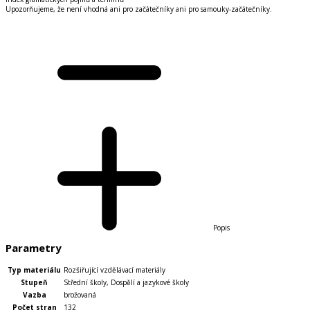
Upozorňujeme, že není vhodná ani pro začátečníky ani pro samouky-začátečníky.
Popis
Parametry
Typ materiálu
Rozšiřující vzdělávací materiály
Stupeň
Střední školy
,
Dospělí a jazykové školy
Vazba
brožovaná
Počet stran
132