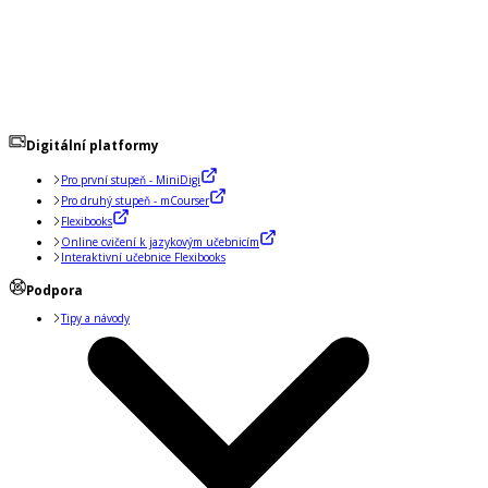
Digitální platformy
Pro první stupeň - MiniDigi
Pro druhý stupeň - mCourser
Flexibooks
Online cvičení k jazykovým učebnicím
Interaktivní učebnice Flexibooks
Podpora
Tipy a návody