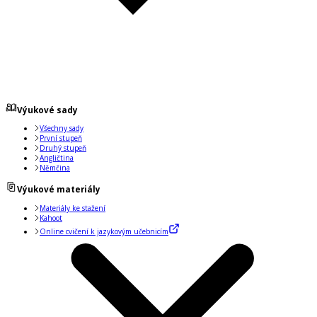
Výukové sady
Všechny sady
První stupeň
Druhý stupeň
Angličtina
Němčina
Výukové materiály
Materiály ke stažení
Kahoot
Online cvičení k jazykovým učebnicím