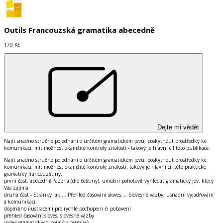
Outils Francouzská gramatika abecedně
179 Kč
Dejte mi vědět
Najít snadno stručné pojednání o určitém gramatickém jevu, poskytnout prostředky ke
komunikaci, mít možnost okamžité kontroly znalostí - takový je hlavní cíl této publikace.
Najít snadno stručné pojednání o určitém gramatickém jevu, poskytnout prostředky ke
komunikaci, mít možnost okamžité kontroly znalostí: takový je hlavní cíl této praktické
gramatiky francouzštiny.
první část, abecedně řazená (dle češtiny), umožní pohotově vyhledat gramatický jev, který
Vás zajímá
druhá část - Stránky jak..., Přehled časování sloves..., Slovesné vazby, usnadní vyjadřování
a komunikaci.
doplněno ilustracemi pro rychlé pochopení či pobavení
přehled časování sloves, slovesné vazby
index gramatických pojmů a termínů