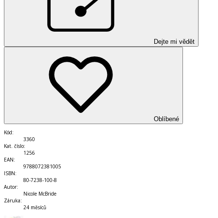
Dejte mi vědět
Oblíbené
Kód
:
3360
Kat. číslo
:
1256
EAN
:
9788072381005
ISBN
:
80-7238-100-8
Autor
:
Nicole McBride
Záruka
:
24 měsíců