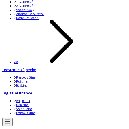
1. stupeň ZŠ
2. stupeň ZŠ
Střední školy
Zjednodušená četba
Dospělí studenti
Vše
Ostatní cizí jazyky
Francouzština
Ruština
Italština
Digitální licence
Angličtina
Němčina
Španělština
Francouzština