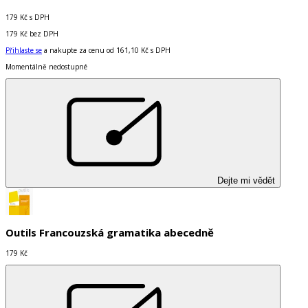
179 Kč
s DPH
179 Kč
bez DPH
Přihlaste se
a nakupte za cenu od
161,10 Kč
s DPH
Momentálně nedostupné
Dejte mi vědět
Outils Francouzská gramatika abecedně
179 Kč