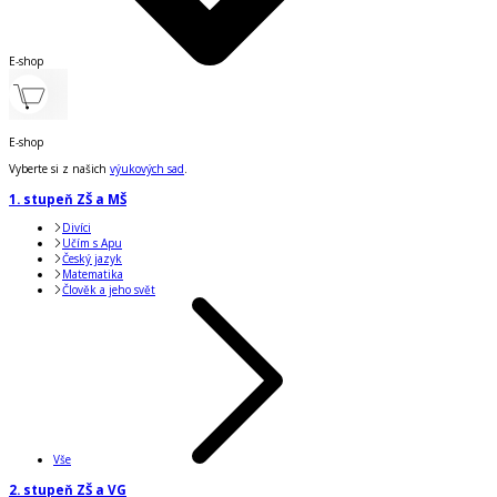
E-shop
E-shop
Vyberte si z našich
výukových sad
.
1. stupeň ZŠ a MŠ
Divíci
Učím s Apu
Český jazyk
Matematika
Člověk a jeho svět
Vše
2. stupeň ZŠ a VG