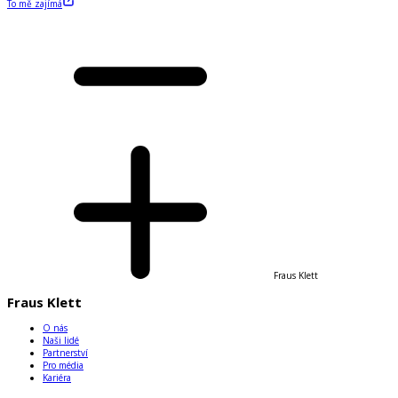
To mě zajímá
Fraus Klett
Fraus Klett
O nás
Naši lidé
Partnerství
Pro média
Kariéra