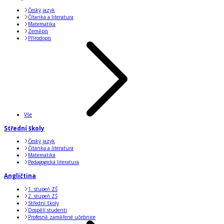
Český jazyk
Čítanka a literatura
Matematika
Zeměpis
Přírodopis
Vše
Střední školy
Český jazyk
Čítanka a literatura
Matematika
Pedagogická literatura
Angličtina
1. stupeň ZŠ
2. stupeň ZŠ
Střední školy
Dospělí studenti
Profesně zaměřené učebnice