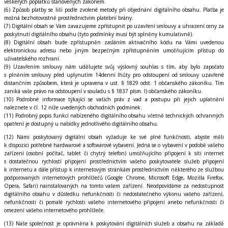
veškerých poplatků stanovených zákonem.
(6) Způsob platby se liší podle zvolené metody při objednání digitálního obsahu. Platba je
možná bezhotovostně prostřednictvím platební brány.
(7) Digitální obsah se Vám zavazujeme zpřístupnit po uzavření smlouvy a uhrazení ceny za
poskytnutí digitálního obsahu (tyto podmínky musí být splněny kumulativně).
(8) Digitální obsah bude zpřístupněn zasláním aktivačního kódu na Vámi uvedenou
elektronickou adresu nebo jiným bezpečným zpřístupněním umožňujícím přístup do
uživatelského rozhraní.
(9) Uzavřením smlouvy nám udělujete svůj výslovný souhlas s tím, aby bylo započato
s plněním smlouvy před uplynutím 14denní lhůty pro odstoupení od smlouvy uzavřené
distančním způsobem, která je upravena v ust. § 1829 odst. 1 občanského zákoníku. Tím
zaniká vaše právo na odstoupení v souladu s § 1837 písm. l) občanského zákoníku.
(10) Podrobné informace týkající se vašich práv z vad a postupu při jejich uplatnění
naleznete v čl. 12 níže uvedených obchodních podmínek.
(11) Podrobný popis funkcí nabízeného digitálního obsahu včetně technických ochranných
opatření je dostupný u nabídky jednotlivého digitálního obsahu.
(12) Námi poskytovaný digitální obsah vyžaduje ke své plné funkčnosti, abyste měli
k dispozici potřebné hardwarové a softwarové vybavení. Jedná se o vybavení v podobě vašeho
zařízení (osobní počítač, tablet či chytrý telefon) umožňujícího připojení k síti internet
s dostatečnou rychlostí připojení prostřednictvím vašeho poskytovatele služeb připojení
k internetu a dále přístup k internetovým stránkám prostřednictvím některého ze službou
podporovaných internetových prohlížečů (Google Chrome, Microsoft Edge, Mozilla Firefox,
Opera, Safari) nainstalovaných na tomto vašem zařízení. Neodpovídáme za nedostupnost
digitálního obsahu v důsledku nefunkčnosti či nedostatečného výkonu vašeho zařízení,
nefunkčnosti či pomalé rychlosti vašeho internetového připojení anebo nefunkčnosti či
omezení vašeho internetového prohlížeče.
(13) Naše společnost je oprávněna k poskytování digitálních služeb a obsahu na základě