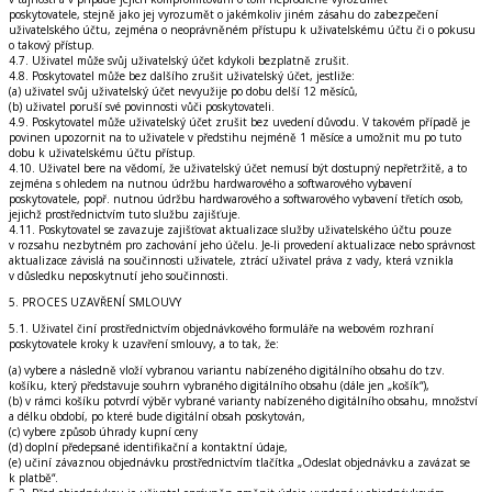
poskytovatele, stejně jako jej vyrozumět o jakémkoliv jiném zásahu do zabezpečení
uživatelského účtu, zejména o neoprávněném přístupu k uživatelskému účtu či o pokusu
o takový přístup.
4.7. Uživatel může svůj uživatelský účet kdykoli bezplatně zrušit.
4.8. Poskytovatel může bez dalšího zrušit uživatelský účet, jestliže:
(a) uživatel svůj uživatelský účet nevyužije po dobu delší 12 měsíců,
(b) uživatel poruší své povinnosti vůči poskytovateli.
4.9. Poskytovatel může uživatelský účet zrušit bez uvedení důvodu. V takovém případě je
povinen upozornit na to uživatele v předstihu nejméně 1 měsíce a umožnit mu po tuto
dobu k uživatelskému účtu přístup.
4.10. Uživatel bere na vědomí, že uživatelský účet nemusí být dostupný nepřetržitě, a to
zejména s ohledem na nutnou údržbu hardwarového a softwarového vybavení
poskytovatele, popř. nutnou údržbu hardwarového a softwarového vybavení třetích osob,
jejichž prostřednictvím tuto službu zajišťuje.
4.11. Poskytovatel se zavazuje zajišťovat aktualizace služby uživatelského účtu pouze
v rozsahu nezbytném pro zachování jeho účelu. Je-li provedení aktualizace nebo správnost
aktualizace závislá na součinnosti uživatele, ztrácí uživatel práva z vady, která vznikla
v důsledku neposkytnutí jeho součinnosti.
5. PROCES UZAVŘENÍ SMLOUVY
5.1. Uživatel činí prostřednictvím objednávkového formuláře na webovém rozhraní
poskytovatele kroky k uzavření smlouvy, a to tak, že:
(a) vybere a následně vloží vybranou variantu nabízeného digitálního obsahu do tzv.
košíku, který představuje souhrn vybraného digitálního obsahu (dále jen „košík“),
(b) v rámci košíku potvrdí výběr vybrané varianty nabízeného digitálního obsahu, množství
a délku období, po které bude digitální obsah poskytován,
(c) vybere způsob úhrady kupní ceny
(d) doplní předepsané identifikační a kontaktní údaje,
(e) učiní závaznou objednávku prostřednictvím tlačítka „Odeslat objednávku a zavázat se
k platbě“.