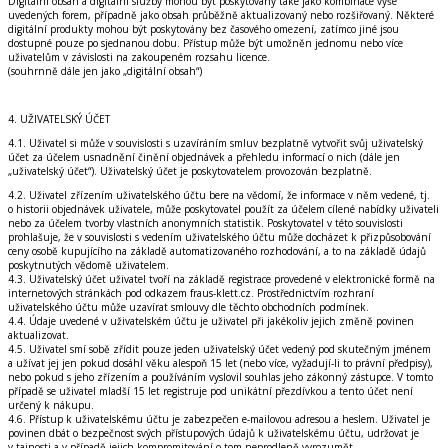
Digitální obsah a digitální služby mohou být poskytovány také jako kombinace výše
uvedených forem, případně jako obsah průběžně aktualizovaný nebo rozšiřovaný. Některé
digitální produkty mohou být poskytovány bez časového omezení, zatímco jiné jsou
dostupné pouze po sjednanou dobu. Přístup může být umožněn jednomu nebo více
uživatelům v závislosti na zakoupeném rozsahu licence.
(souhrnně dále jen jako „digitální obsah“)
4. UŽIVATELSKÝ ÚČET
4.1. Uživatel si může v souvislosti s uzavíráním smluv bezplatně vytvořit svůj uživatelský
účet za účelem usnadnění činění objednávek a přehledu informací o nich (dále jen
„uživatelský účet“). Uživatelský účet je poskytovatelem provozován bezplatně.
4.2. Uživatel zřízením uživatelského účtu bere na vědomí, že informace v něm vedené, tj.
o historii objednávek uživatele, může poskytovatel použít za účelem cílené nabídky uživateli
nebo za účelem tvorby vlastních anonymních statistik. Poskytovatel v této souvislosti
prohlašuje, že v souvislosti s vedením uživatelského účtu může docházet k přizpůsobování
ceny osobě kupujícího na základě automatizovaného rozhodování, a to na základě údajů
poskytnutých vědomě uživatelem.
4.3. Uživatelský účet uživatel tvoří na základě registrace provedené v elektronické formě na
internetových stránkách pod odkazem fraus-klett.cz. Prostřednictvím rozhraní
uživatelského účtu může uzavírat smlouvy dle těchto obchodních podmínek.
4.4. Údaje uvedené v uživatelském účtu je uživatel při jakékoliv jejich změně povinen
aktualizovat.
4.5. Uživatel smí sobě zřídit pouze jeden uživatelský účet vedený pod skutečným jménem
a užívat jej jen pokud dosáhl věku alespoň 15 let (nebo více, vyžadují-li to právní předpisy),
nebo pokud s jeho zřízením a používáním vyslovil souhlas jeho zákonný zástupce. V tomto
případě se uživatel mladší 15 let registruje pod unikátní přezdívkou a tento účet není
určený k nákupu.
4.6. Přístup k uživatelskému účtu je zabezpečen e-mailovou adresou a heslem. Uživatel je
povinen dbát o bezpečnost svých přístupových údajů k uživatelskému účtu, udržovat je
v tajnosti a v případě jejich kompromitování o tom neprodleně vyrozumět