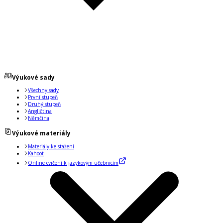
Výukové sady
Všechny sady
První stupeň
Druhý stupeň
Angličtina
Němčina
Výukové materiály
Materiály ke stažení
Kahoot
Online cvičení k jazykovým učebnicím