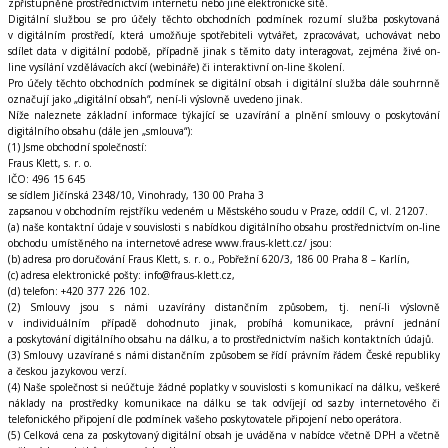
zpřístupněné prostřednictvím internetu nebo jiné elektronické sítě.
Digitální službou se pro účely těchto obchodních podmínek rozumí služba poskytovaná
v digitálním prostředí, která umožňuje spotřebiteli vytvářet, zpracovávat, uchovávat nebo
sdílet data v digitální podobě, případně jinak s těmito daty interagovat, zejména živé on-
line vysílání vzdělávacích akcí (webináře) či interaktivní on-line školení.
Pro účely těchto obchodních podmínek se digitální obsah i digitální služba dále souhrnně
označují jako „digitální obsah“, není-li výslovně uvedeno jinak.
Níže naleznete základní informace týkající se uzavírání a plnění smlouvy o poskytování
digitálního obsahu (dále jen „smlouva“):
(1) Jsme obchodní společností:
Fraus Klett, s. r. o.
IČO: 496 15 645
se sídlem Jičínská 2348/10, Vinohrady, 130 00 Praha 3
zapsanou v obchodním rejstříku vedeném u Městského soudu v Praze, oddíl C, vl. 21207.
(a) naše kontaktní údaje v souvislosti s nabídkou digitálního obsahu prostřednictvím on-line
obchodu umístěného na internetové adrese www.fraus-klett.cz/ jsou:
(b) adresa pro doručování Fraus Klett, s. r. o., Pobřežní 620/3, 186 00 Praha 8 – Karlín,
(c) adresa elektronické pošty: info@fraus-klett.cz,
(d) telefon: +420 377 226 102.
(2) Smlouvy jsou s námi uzavírány distančním způsobem, tj. není-li výslovně
v individuálním případě dohodnuto jinak, probíhá komunikace, právní jednání
a poskytování digitálního obsahu na dálku, a to prostřednictvím našich kontaktních údajů.
(3) Smlouvy uzavírané s námi distančním způsobem se řídí právním řádem České republiky
a českou jazykovou verzí.
(4) Naše společnost si neúčtuje žádné poplatky v souvislosti s komunikací na dálku, veškeré
náklady na prostředky komunikace na dálku se tak odvíjejí od sazby internetového či
telefonického připojení dle podmínek vašeho poskytovatele připojení nebo operátora.
(5) Celková cena za poskytovaný digitální obsah je uváděna v nabídce včetně DPH a včetně