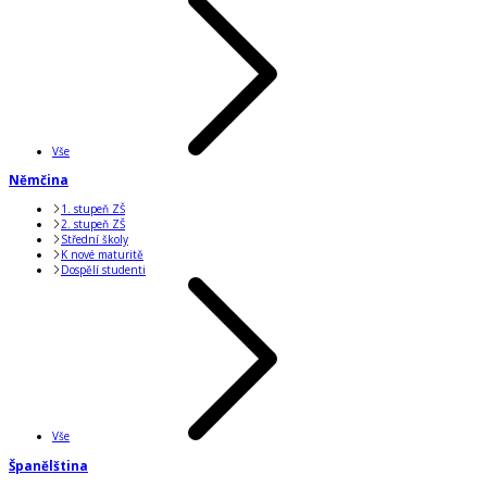
Vše
Němčina
1. stupeň ZŠ
2. stupeň ZŠ
Střední školy
K nové maturitě
Dospělí studenti
Vše
Španělština