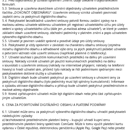
5.2. Před objednávkou je uživatel oprávněn změnit údaje uvedené v objednávkovém
formuláři.
5.3. Smlouva je uzavřena okamžikem učinění objednávky uživatelem prostřednictvím
tlačítka „DOKONČIT OBJEDNÁVKU“. Uzavřením smlouvy vzniká uživateli povinnost
zaplatit cenu za poskytnutí digitálního obsahu.
5.4. Poskytovatel bezodkladně uzavření smlouvy potvrdí formou zaslání zprávy na e-
mailovou adresu uživatele sdělenou uživatelem při registraci uživatelského účtu pro účely
vedení a správy uživatelského účtu (dále jen „e-mailová adresa uživatele“), ve které je uveden
základní obsah uzavřené smlouvy, obchodní podmínky v platném znění a popis uživatelem
vybraného digitálního obsahu.
5.5. Uživatel je povinen uvádět správné a pravdivé údaje pro účely smlouvy.
5.6. Poskytovatel je vždy oprávněn v závislosti na charakteru obsahu smlouvy (zejména
rozsahu digitálního obsahu a odhadované výše ceny za jejich poskytnutí) požádat uživatele
o potvrzení vážnosti vůle uzavřít smlouvu (například písemně či telefonicky).
5.7. Uživatel souhlasí s použitím komunikačních prostředků na dálku při uzavírání
smlouvy. Náklady vzniklé uživateli při použití komunikačních prostředků na dálku
v souvislosti s uzavřením smlouvy (náklady na internetové připojení, náklady na telefonní
hovory) si hradí uživatel sám, přičemž tyto náklady se řídí podmínkami sjednanými mezi
poskytovatelem dotčené služby a uživatelem.
5.8. Digitální obsah bude uživateli poskytnut po uzavření smlouvy a uhrazení ceny za
poskytnutí digitálního obsahu (tyto podmínky musí být splněny kumulativně). Informace
o způsobu aktivace digitálního obsahu a přístup bude uživateli poskytnut prostřednictvím e-
mailové adresy objednatele.
5.9. Kromě zpřístupnění uživateli může být digitální obsah nebo jeho část zpřístupněn
jiným uživatelům.
6. CENA ZA POSKYTOVÁNÍ DIGITÁLNÍHO OBSAHU A PLATEBNÍ PODMÍNKY
6.1. Uživatel může cenu za poskytnutí vybraného digitálního obsahu uhradit poskytovateli
následujícími způsoby:
a) bezhotovostně prostřednictvím platební brány – kupující uhradí kupní cenu
prostřednictvím platební brány společnosti ComGate. Může k tomu využít platební kartu
vydanou v České republice, elektronickou peněženku (Apple Pay, Google Pay) nebo provést