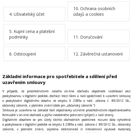
10. Ochrana osobních
4. Uživatelský účet
údajů a cookies
5. Kupní cena a platební
podmínky
11. Doručování
6. Odstoupení
12. Závěrečná ustanovení
Základní informace pro spotřebitele a sdělení před
uzavřením smlouvy
V případě, že prostřednictvím našeho on-line obchodu objednáte vzdělávací akci
poskytovanou v digitální podobě, dochází mezi Vámi a naší společností k uzavření smlouvy
o poskytování digitálního obsahu ve smyslu § 2389a a násl. zákona č. 89/2012 Sb.,
občanský zákoník, v platném znění (dále jen „občanský zákoník.“)
Smlouva je uzavřena na základě Vaší objednávky učiněné prostřednictvím objednávkového
formuláře v on-line obchodě a jejího následného potvrzení (přijetí) z naší strany.
Digitálním obsahem se pro účely těchto obchodních podmínek rozumí data vytvořená
a poskytovaná v digitální podobě ve smyslu § 2389a a násl. zákona č. 89/2012 Sb., občanský
zákoník, v platném znění, zejména elektronické či interaktivní výukové materiály