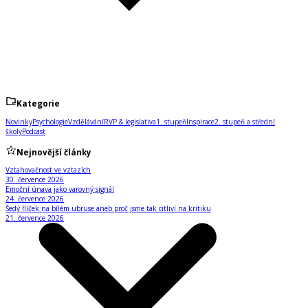
Kategorie
Novinky
Psychologie
Vzdělávání
RVP & legislativa
1. stupeň
Inspirace
2. stupeň a střední
školy
Podcast
Nejnovější články
Vztahovačnost ve vztazích
30. července 2026
Emoční únava jako varovný signál
24. července 2026
Šedý flíček na bílém ubruse aneb proč jsme tak citliví na kritiku
21. července 2026