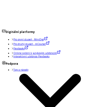
Digitální platformy
Pro první stupeň - MiniDigi
Pro druhý stupeň - mCourser
Flexibooks
Online cvičení k jazykovým učebnicím
Interaktivní učebnice Flexibooks
Podpora
Tipy a návody