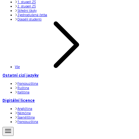
1. stupeň ZŠ
2. stupeň ZŠ
Střední školy
Zjednodušená četba
Dospělí studenti
Vše
Ostatní cizí jazyky
Francouzština
Ruština
Italština
Digitální licence
Angličtina
Němčina
Španělština
Francouzština