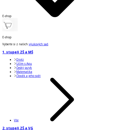
E-shop
E-shop
Vyberte si z našich
výukových sad
.
1. stupeň ZŠ a MŠ
Divíci
Učím s Apu
Český jazyk
Matematika
Člověk a jeho svět
Vše
2. stupeň ZŠ a VG