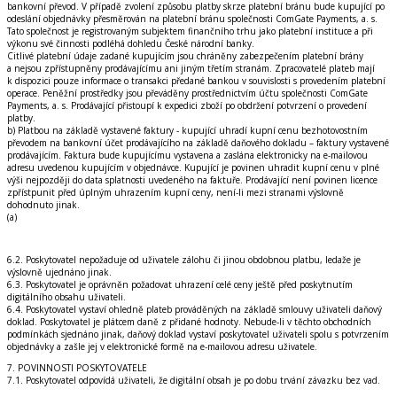
bankovní převod. V případě zvolení způsobu platby skrze platební bránu bude kupující po
odeslání objednávky přesměrován na platební bránu společnosti ComGate Payments, a. s.
Tato společnost je registrovaným subjektem finančního trhu jako platební instituce a při
výkonu své činnosti podléhá dohledu České národní banky.
Citlivé platební údaje zadané kupujícím jsou chráněny zabezpečením platební brány
a nejsou zpřístupněny prodávajícímu ani jiným třetím stranám. Zpracovatelé plateb mají
k dispozici pouze informace o transakci předané bankou v souvislosti s provedením platební
operace. Peněžní prostředky jsou převáděny prostřednictvím účtu společnosti ComGate
Payments, a. s. Prodávající přistoupí k expedici zboží po obdržení potvrzení o provedení
platby.
b) Platbou na základě vystavené faktury - kupující uhradí kupní cenu bezhotovostním
převodem na bankovní účet prodávajícího na základě daňového dokladu – faktury vystavené
prodávajícím. Faktura bude kupujícímu vystavena a zaslána elektronicky na e-mailovou
adresu uvedenou kupujícím v objednávce. Kupující je povinen uhradit kupní cenu v plné
výši nejpozději do data splatnosti uvedeného na faktuře. Prodávající není povinen licence
zpřístpunit před úplným uhrazením kupní ceny, není-li mezi stranami výslovně
dohodnuto jinak.
(a)
6.2. Poskytovatel nepožaduje od uživatele zálohu či jinou obdobnou platbu, ledaže je
výslovně ujednáno jinak.
6.3. Poskytovatel je oprávněn požadovat uhrazení celé ceny ještě před poskytnutím
digitálního obsahu uživateli.
6.4. Poskytovatel vystaví ohledně plateb prováděných na základě smlouvy uživateli daňový
doklad. Poskytovatel je plátcem daně z přidané hodnoty. Nebude-li v těchto obchodních
podmínkách sjednáno jinak, daňový doklad vystaví poskytovatel uživateli spolu s potvrzením
objednávky a zašle jej v elektronické formě na e-mailovou adresu uživatele.
7. POVINNOSTI POSKYTOVATELE
7.1. Poskytovatel odpovídá uživateli, že digitální obsah je po dobu trvání závazku bez vad.