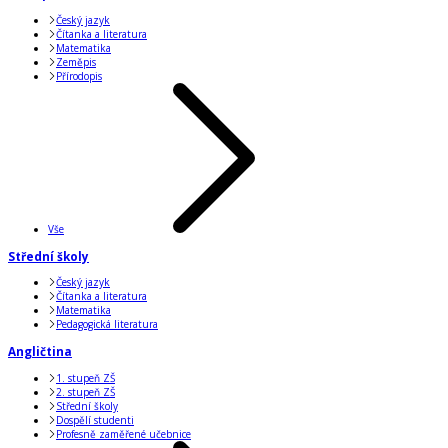
Český jazyk
Čítanka a literatura
Matematika
Zeměpis
Přírodopis
Vše
Střední školy
Český jazyk
Čítanka a literatura
Matematika
Pedagogická literatura
Angličtina
1. stupeň ZŠ
2. stupeň ZŠ
Střední školy
Dospělí studenti
Profesně zaměřené učebnice