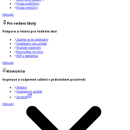
Výuka angličtiny
Výuka němčiny
Vstoupit
Pro vedení školy
Podpora a řešení pro ředitele škol
Zapojte se do pilotování
Vzdělávání pro učitele
Výukové materiály
Konzultace na míru
RVP a legislativa
Vstoupit
Komunita
Inspirace a vzájemné sdílení v přátelském prostředí
Setkání
Inspirativní učitelé
Soutěže
Vstoupit