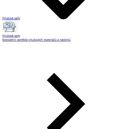
Výukové sady
Výukové sady
Kompletní portfolio výukových materiálů a nástrojů