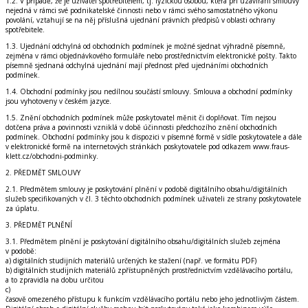
1.2. V případě, že je uživatel spotřebitelem, tj. fyzickou osobou, která při uzavírání smlouvy
nejedná v rámci své podnikatelské činnosti nebo v rámci svého samostatného výkonu
povolání, vztahují se na něj příslušná ujednání právních předpisů v oblasti ochrany
spotřebitele.
1.3. Ujednání odchylná od obchodních podmínek je možné sjednat výhradně písemně,
zejména v rámci objednávkového formuláře nebo prostřednictvím elektronické pošty. Takto
písemně sjednaná odchylná ujednání mají přednost před ujednáními obchodních
podmínek.
1.4. Obchodní podmínky jsou nedílnou součástí smlouvy. Smlouva a obchodní podmínky
jsou vyhotoveny v českém jazyce.
1.5. Znění obchodních podmínek může poskytovatel měnit či doplňovat. Tím nejsou
dotčena práva a povinnosti vzniklá v době účinnosti předchozího znění obchodních
podmínek. Obchodní podmínky jsou k dispozici v písemné formě v sídle poskytovatele a dále
v elektronické formě na internetových stránkách poskytovatele pod odkazem www.fraus-
klett.cz/obchodni-podminky.
2. PŘEDMĚT SMLOUVY
2.1. Předmětem smlouvy je poskytování plnění v podobě digitálního obsahu/digitálních
služeb specifikovaných v čl. 3 těchto obchodních podmínek uživateli ze strany poskytovatele
za úplatu.
3. PŘEDMĚT PLNĚNÍ
3.1. Předmětem plnění je poskytování digitálního obsahu/digitálních služeb zejména
v podobě:
a) digitálních studijních materiálů určených ke stažení (např. ve formátu PDF)
b) digitálních studijních materiálů zpřístupněných prostřednictvím vzdělávacího portálu,
a to zpravidla na dobu určitou
c)
časově omezeného přístupu k funkcím vzdělávacího portálu nebo jeho jednotlivým částem.