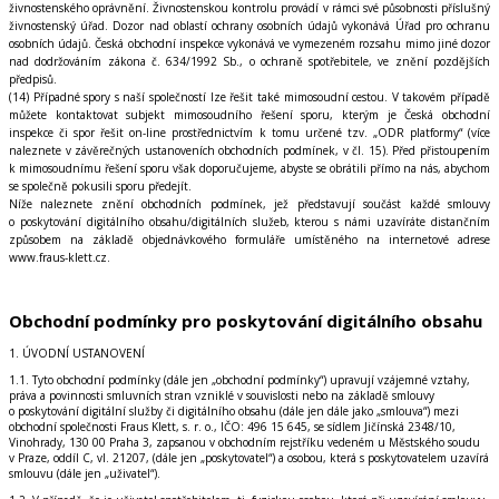
živnostenského oprávnění. Živnostenskou kontrolu provádí v rámci své působnosti příslušný
živnostenský úřad. Dozor nad oblastí ochrany osobních údajů vykonává Úřad pro ochranu
osobních údajů. Česká obchodní inspekce vykonává ve vymezeném rozsahu mimo jiné dozor
nad dodržováním zákona č. 634/1992 Sb., o ochraně spotřebitele, ve znění pozdějších
předpisů.
(14) Případné spory s naší společností lze řešit také mimosoudní cestou. V takovém případě
můžete kontaktovat subjekt mimosoudního řešení sporu, kterým je Česká obchodní
inspekce či spor řešit on-line prostřednictvím k tomu určené tzv. „ODR platformy“ (více
naleznete v závěrečných ustanoveních obchodních podmínek, v čl. 15). Před přistoupením
k mimosoudnímu řešení sporu však doporučujeme, abyste se obrátili přímo na nás, abychom
se společně pokusili sporu předejít.
Níže naleznete znění obchodních podmínek, jež představují součást každé smlouvy
o poskytování digitálního obsahu/digitálních služeb, kterou s námi uzavíráte distančním
způsobem na základě objednávkového formuláře umístěného na internetové adrese
www.fraus-klett.cz.
Obchodní podmínky pro poskytování digitálního obsahu
1. ÚVODNÍ USTANOVENÍ
1.1. Tyto obchodní podmínky (dále jen „obchodní podmínky“) upravují vzájemné vztahy,
práva a povinnosti smluvních stran vzniklé v souvislosti nebo na základě smlouvy
o poskytování digitální služby či digitálního obsahu (dále jen dále jako „smlouva“) mezi
obchodní společnosti Fraus Klett, s. r. o., IČO: 496 15 645, se sídlem Jičínská 2348/10,
Vinohrady, 130 00 Praha 3, zapsanou v obchodním rejstříku vedeném u Městského soudu
v Praze, oddíl C, vl. 21207, (dále jen „poskytovatel“) a osobou, která s poskytovatelem uzavírá
smlouvu (dále jen „uživatel“).