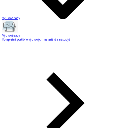
Výukové sady
Výukové sady
Kompletní portfolio výukových materiálů a nástrojů