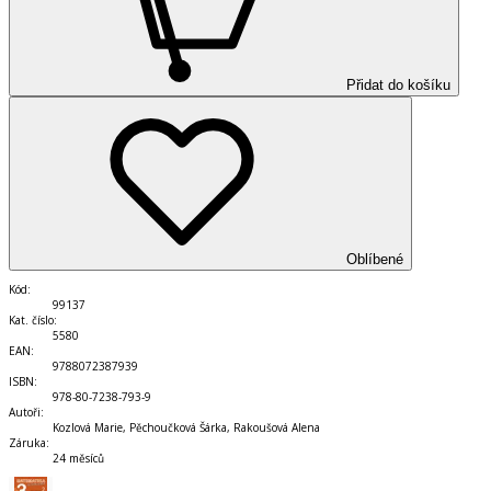
Přidat do košíku
Oblíbené
Kód
:
99137
Kat. číslo
:
5580
EAN
:
9788072387939
ISBN
:
978-80-7238-793-9
Autoři
:
Kozlová Marie, Pěchoučková Šárka, Rakoušová Alena
Záruka
:
24 měsíců