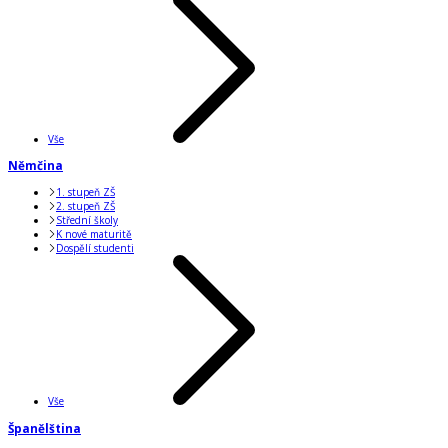
Vše
Němčina
1. stupeň ZŠ
2. stupeň ZŠ
Střední školy
K nové maturitě
Dospělí studenti
Vše
Španělština