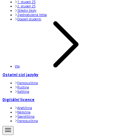
1. stupeň ZŠ
2. stupeň ZŠ
Střední školy
Zjednodušená četba
Dospělí studenti
Vše
Ostatní cizí jazyky
Francouzština
Ruština
Italština
Digitální licence
Angličtina
Němčina
Španělština
Francouzština