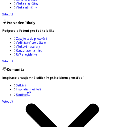
Výuka angličtiny
Výuka němčiny
Vstoupit
Pro vedení školy
Podpora a řešení pro ředitele škol
Zapojte se do pilotování
Vzdělávání pro učitele
Výukové materiály
Konzultace na míru
RVP a legislativa
Vstoupit
Komunita
Inspirace a vzájemné sdílení v přátelském prostředí
Setkání
Inspirativní učitelé
Soutěže
Vstoupit