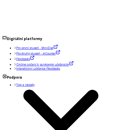
Digitální platformy
Pro první stupeň - MiniDigi
Pro druhý stupeň - mCourser
Flexibooks
Online cvičení k jazykovým učebnicím
Interaktivní učebnice Flexibooks
Podpora
Tipy a návody