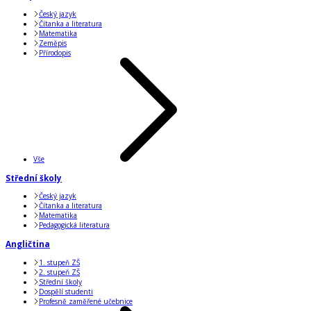
Český jazyk
Čítanka a literatura
Matematika
Zeměpis
Přírodopis
Vše
Střední školy
Český jazyk
Čítanka a literatura
Matematika
Pedagogická literatura
Angličtina
1. stupeň ZŠ
2. stupeň ZŠ
Střední školy
Dospělí studenti
Profesně zaměřené učebnice