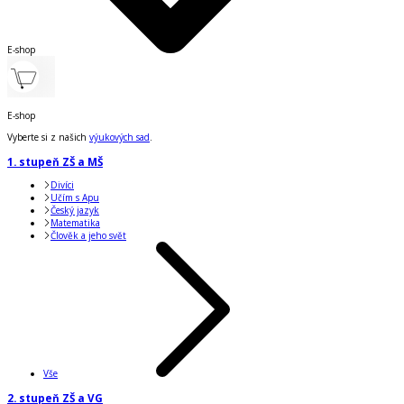
E-shop
E-shop
Vyberte si z našich
výukových sad
.
1. stupeň ZŠ a MŠ
Divíci
Učím s Apu
Český jazyk
Matematika
Člověk a jeho svět
Vše
2. stupeň ZŠ a VG