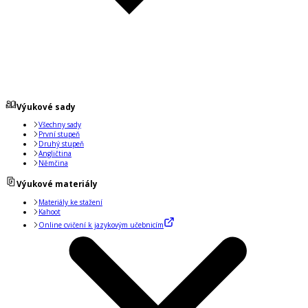
Výukové sady
Všechny sady
První stupeň
Druhý stupeň
Angličtina
Němčina
Výukové materiály
Materiály ke stažení
Kahoot
Online cvičení k jazykovým učebnicím