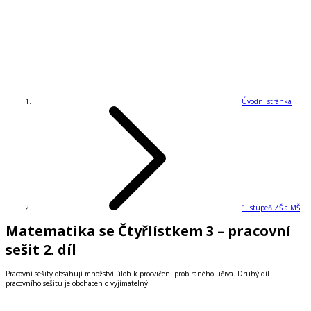
Úvodní stránka
1. stupeň ZŠ a MŠ
Matematika se Čtyřlístkem 3 – pracovní
sešit 2. díl
Pracovní sešity obsahují množství úloh k procvičení probíraného učiva. Druhý díl
pracovního sešitu je obohacen o vyjímatelný