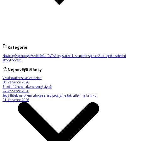
Kategorie
Novinky
Psychologie
Vzdělávání
RVP & legislativa
1. stupeň
Inspirace
2. stupeň a střední
školy
Podcast
Nejnovější články
Vztahovačnost ve vztazích
30. července 2026
Emoční únava jako varovný signál
24. července 2026
Šedý flíček na bílém ubruse aneb proč jsme tak citliví na kritiku
21. července 2026