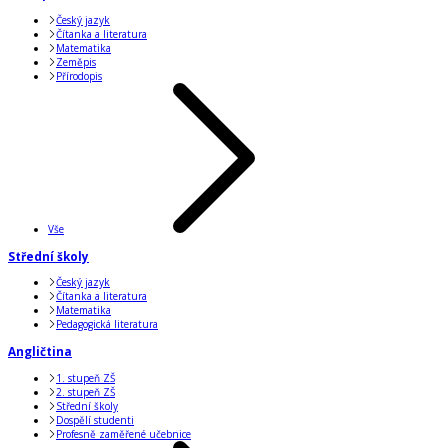
Český jazyk
Čítanka a literatura
Matematika
Zeměpis
Přírodopis
Vše
Střední školy
Český jazyk
Čítanka a literatura
Matematika
Pedagogická literatura
Angličtina
1. stupeň ZŠ
2. stupeň ZŠ
Střední školy
Dospělí studenti
Profesně zaměřené učebnice