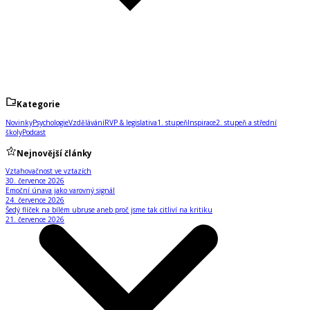
Kategorie
Novinky
Psychologie
Vzdělávání
RVP & legislativa
1. stupeň
Inspirace
2. stupeň a střední
školy
Podcast
Nejnovější články
Vztahovačnost ve vztazích
30. července 2026
Emoční únava jako varovný signál
24. července 2026
Šedý flíček na bílém ubruse aneb proč jsme tak citliví na kritiku
21. července 2026