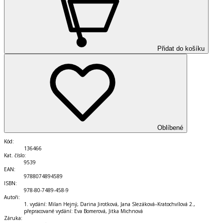
Přidat do košíku
Oblíbené
Kód
:
136466
Kat. číslo
:
9539
EAN
:
9788074894589
ISBN
:
978-80-7489-458-9
Autoři
:
1. vydání: Milan Hejný, Darina Jirotková, Jana Slezáková–Kratochvílová 2.,
přepracované vydání: Eva Bomerová, Jitka Michnová
Záruka
: