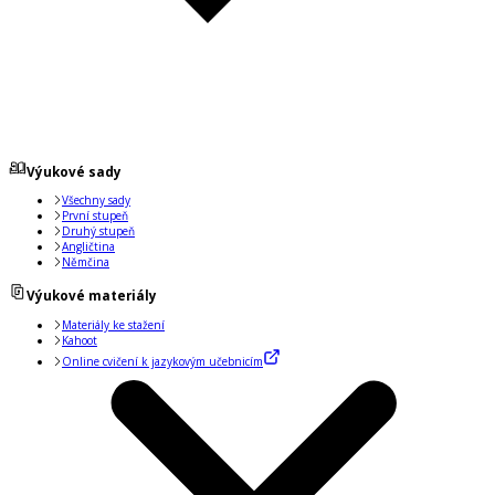
Výukové sady
Všechny sady
První stupeň
Druhý stupeň
Angličtina
Němčina
Výukové materiály
Materiály ke stažení
Kahoot
Online cvičení k jazykovým učebnicím