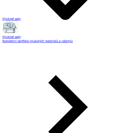
Výukové sady
Výukové sady
Kompletní portfolio výukových materiálů a nástrojů