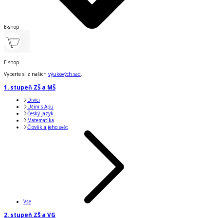
E-shop
E-shop
Vyberte si z našich
výukových sad
.
1. stupeň ZŠ a MŠ
Divíci
Učím s Apu
Český jazyk
Matematika
Člověk a jeho svět
Vše
2. stupeň ZŠ a VG