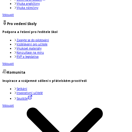
Výuka angličtiny
Výuka němčiny
Vstoupit
Pro vedení školy
Podpora a řešení pro ředitele škol
Zapojte se do pilotování
Vzdělávání pro učitele
Výukové materiály
Konzultace na míru
RVP a legislativa
Vstoupit
Komunita
Inspirace a vzájemné sdílení v přátelském prostředí
Setkání
Inspirativní učitelé
Soutěže
Vstoupit