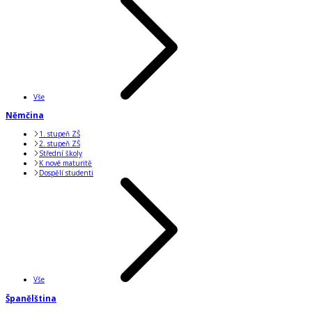
Vše
Němčina
1. stupeň ZŠ
2. stupeň ZŠ
Střední školy
K nové maturitě
Dospělí studenti
Vše
Španělština