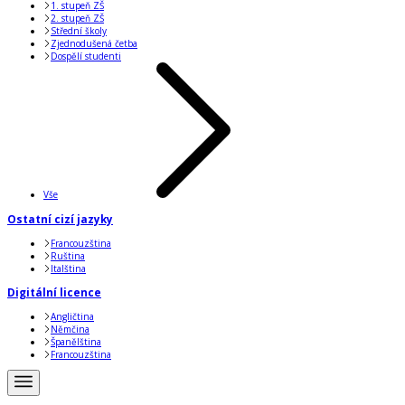
1. stupeň ZŠ
2. stupeň ZŠ
Střední školy
Zjednodušená četba
Dospělí studenti
Vše
Ostatní cizí jazyky
Francouzština
Ruština
Italština
Digitální licence
Angličtina
Němčina
Španělština
Francouzština