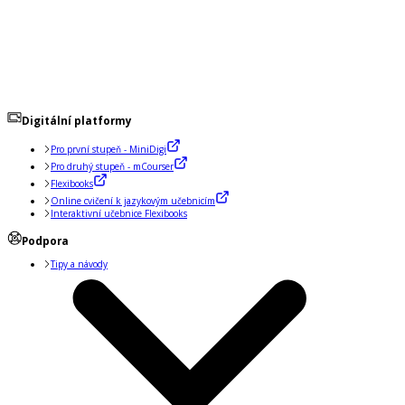
Digitální platformy
Pro první stupeň - MiniDigi
Pro druhý stupeň - mCourser
Flexibooks
Online cvičení k jazykovým učebnicím
Interaktivní učebnice Flexibooks
Podpora
Tipy a návody