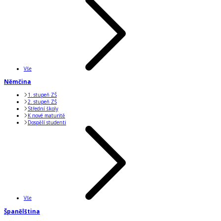
Vše
Němčina
1. stupeň ZŠ
2. stupeň ZŠ
Střední školy
K nové maturitě
Dospělí studenti
Vše
Španělština