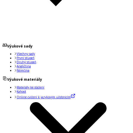
Výukové sady
Všechny sady
První stupeň
Druhý stupeň
Angličtina
Němčina
Výukové materiály
Materiály ke stažení
Kahoot
Online cvičení k jazykovým učebnicím