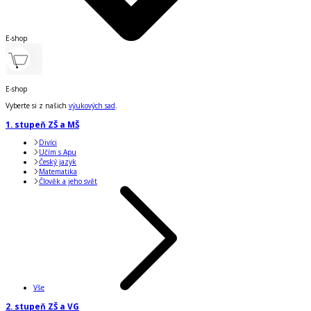
E-shop
E-shop
Vyberte si z našich
výukových sad
.
1. stupeň ZŠ a MŠ
Divíci
Učím s Apu
Český jazyk
Matematika
Člověk a jeho svět
Vše
2. stupeň ZŠ a VG