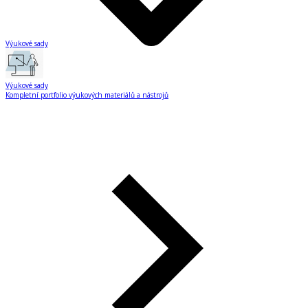
Výukové sady
Výukové sady
Kompletní portfolio výukových materiálů a nástrojů