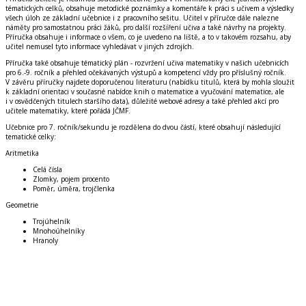
tématických celků, obsahuje
metodické poznámky a komentáře k práci s učivem a výsledky
všech úloh ze základní učebnice i z pracovního sešitu
. Učitel v příručce dále nalezne
náměty pro samostatnou práci žáků, pro další rozšíření učiva a také návrhy na projekty.
Příručka obsahuje i informace o všem, co je uvedeno na liště, a to v takovém rozsahu, aby
učitel nemusel tyto informace vyhledávat v jiných zdrojích.
Příručka také obsahuje tématický plán -
rozvržení učiva matematiky
v našich učebnicích
pro
6.-9. ročník
a přehled očekávaných výstupů a kompetencí vždy pro příslušný ročník.
V závěru příručky najdete
doporučenou literaturu
(nabídku titulů, která by mohla sloužit
k základní orientaci v současné nabídce knih o matematice a vyučování matematice, ale
i v osvědčených titulech staršího data),
důležité webové adresy
a také
přehled akcí pro
učitele matematiky
, které pořádá JČMF.
Učebnice pro 7. ročník/sekundu je rozdělena do dvou částí, které obsahují následující
tematické celky:
Aritmetika
Celá čísla
Zlomky, pojem procento
Poměr, úměra, trojčlenka
Geometrie
Trojúhelník
Mnohoúhelníky
Hranoly