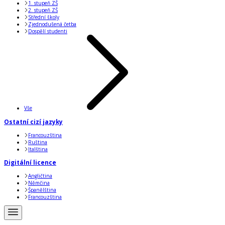
1. stupeň ZŠ
2. stupeň ZŠ
Střední školy
Zjednodušená četba
Dospělí studenti
Vše
Ostatní cizí jazyky
Francouzština
Ruština
Italština
Digitální licence
Angličtina
Němčina
Španělština
Francouzština