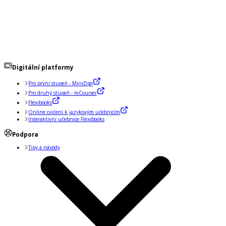
Digitální platformy
Pro první stupeň - MiniDigi
Pro druhý stupeň - mCourser
Flexibooks
Online cvičení k jazykovým učebnicím
Interaktivní učebnice Flexibooks
Podpora
Tipy a návody