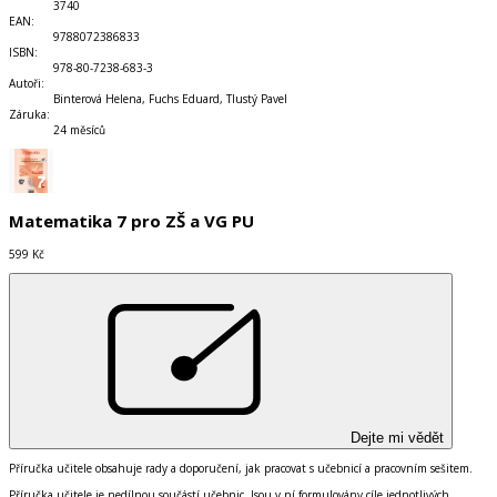
3740
EAN
:
9788072386833
ISBN
:
978-80-7238-683-3
Autoři
:
Binterová Helena, Fuchs Eduard, Tlustý Pavel
Záruka
:
24 měsíců
Matematika 7 pro ZŠ a VG PU
599 Kč
Dejte mi vědět
Příručka učitele obsahuje rady a doporučení, jak pracovat s učebnicí a pracovním sešitem.
Příručka učitele je nedílnou součástí učebnic. Jsou v ní formulovány
cíle
jednotlivých