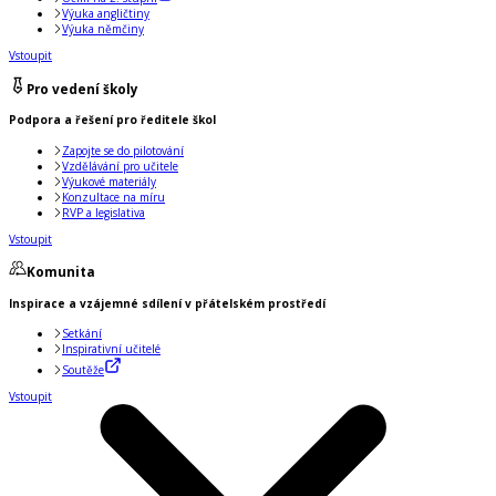
Výuka angličtiny
Výuka němčiny
Vstoupit
Pro vedení školy
Podpora a řešení pro ředitele škol
Zapojte se do pilotování
Vzdělávání pro učitele
Výukové materiály
Konzultace na míru
RVP a legislativa
Vstoupit
Komunita
Inspirace a vzájemné sdílení v přátelském prostředí
Setkání
Inspirativní učitelé
Soutěže
Vstoupit