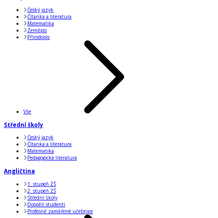
Český jazyk
Čítanka a literatura
Matematika
Zeměpis
Přírodopis
Vše
Střední školy
Český jazyk
Čítanka a literatura
Matematika
Pedagogická literatura
Angličtina
1. stupeň ZŠ
2. stupeň ZŠ
Střední školy
Dospělí studenti
Profesně zaměřené učebnice