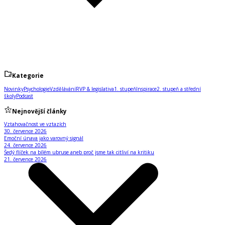
Kategorie
Novinky
Psychologie
Vzdělávání
RVP & legislativa
1. stupeň
Inspirace
2. stupeň a střední
školy
Podcast
Nejnovější články
Vztahovačnost ve vztazích
30. července 2026
Emoční únava jako varovný signál
24. července 2026
Šedý flíček na bílém ubruse aneb proč jsme tak citliví na kritiku
21. července 2026