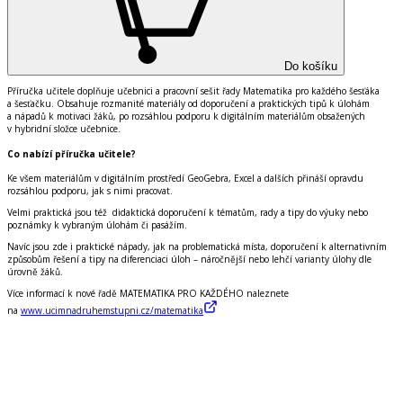
Do košíku
Příručka učitele doplňuje učebnici a pracovní sešit řady Matematika pro každého šesťáka
a šesťačku. Obsahuje rozmanité materiály od doporučení a praktických tipů k úlohám
a nápadů k motivaci žáků, po rozsáhlou podporu k digitálním materiálům obsažených
v hybridní složce učebnice.
Co nabízí příručka učitele?
Ke všem materiálům v digitálním prostředí
GeoGebra, Excel
a dalších přináší opravdu
rozsáhlou podporu,
jak s nimi pracovat
.
Velmi praktická jsou též
didaktická doporučení
k tématům, rady a tipy do výuky nebo
poznámky k vybraným úlohám či pasážím.
Navíc jsou zde i praktické nápady,
jak na problematická místa
, doporučení k alternativním
způsobům řešení a
tipy na diferenciaci úloh
– náročnější nebo lehčí varianty úlohy dle
úrovně žáků.
Více informací k nové řadě MATEMATIKA PRO KAŽDÉHO naleznete
na
www.ucimnadruhemstupni.cz/matematika