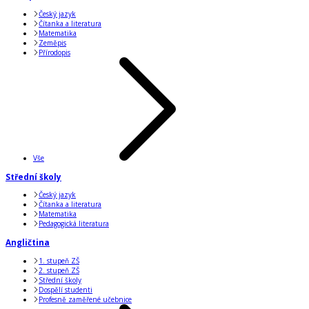
Český jazyk
Čítanka a literatura
Matematika
Zeměpis
Přírodopis
Vše
Střední školy
Český jazyk
Čítanka a literatura
Matematika
Pedagogická literatura
Angličtina
1. stupeň ZŠ
2. stupeň ZŠ
Střední školy
Dospělí studenti
Profesně zaměřené učebnice