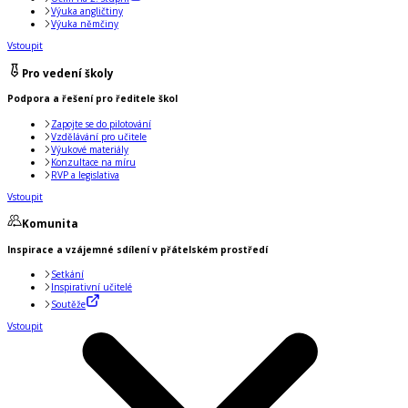
Výuka angličtiny
Výuka němčiny
Vstoupit
Pro vedení školy
Podpora a řešení pro ředitele škol
Zapojte se do pilotování
Vzdělávání pro učitele
Výukové materiály
Konzultace na míru
RVP a legislativa
Vstoupit
Komunita
Inspirace a vzájemné sdílení v přátelském prostředí
Setkání
Inspirativní učitelé
Soutěže
Vstoupit