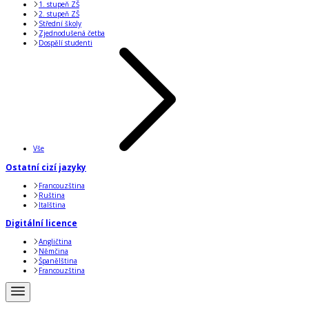
1. stupeň ZŠ
2. stupeň ZŠ
Střední školy
Zjednodušená četba
Dospělí studenti
Vše
Ostatní cizí jazyky
Francouzština
Ruština
Italština
Digitální licence
Angličtina
Němčina
Španělština
Francouzština