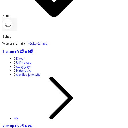
E-shop
E-shop
Vyberte si z našich
výukových sad
.
1. stupeň ZŠ a MŠ
Divíci
Učím s Apu
Český jazyk
Matematika
Člověk a jeho svět
Vše
2. stupeň ZŠ a VG