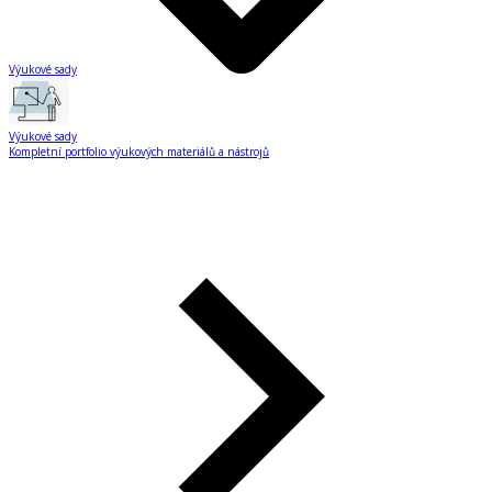
Výukové sady
Výukové sady
Kompletní portfolio výukových materiálů a nástrojů