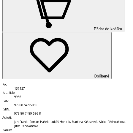
Přidat do košíku
Oblíbené
Kód
:
137127
Kat. číslo
:
9956
EAN
:
9788074895968
ISBN
:
978-80-7489-596-8
Autoři
:
Jan Frank, Roman Hašek, Lukáš Honzík, Martina Kašparová, Šárka Pěchoučková,
Jitka Schovancová
Záruka
: