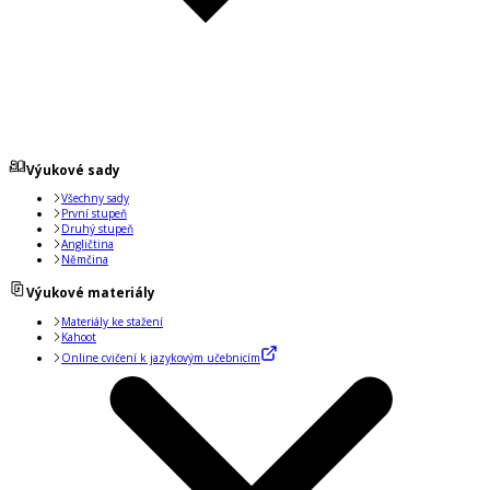
Výukové sady
Všechny sady
První stupeň
Druhý stupeň
Angličtina
Němčina
Výukové materiály
Materiály ke stažení
Kahoot
Online cvičení k jazykovým učebnicím