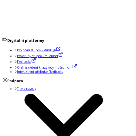
Digitální platformy
Pro první stupeň - MiniDigi
Pro druhý stupeň - mCourser
Flexibooks
Online cvičení k jazykovým učebnicím
Interaktivní učebnice Flexibooks
Podpora
Tipy a návody