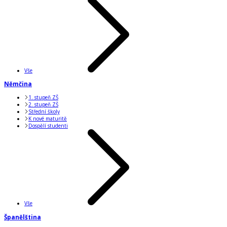
Vše
Němčina
1. stupeň ZŠ
2. stupeň ZŠ
Střední školy
K nové maturitě
Dospělí studenti
Vše
Španělština