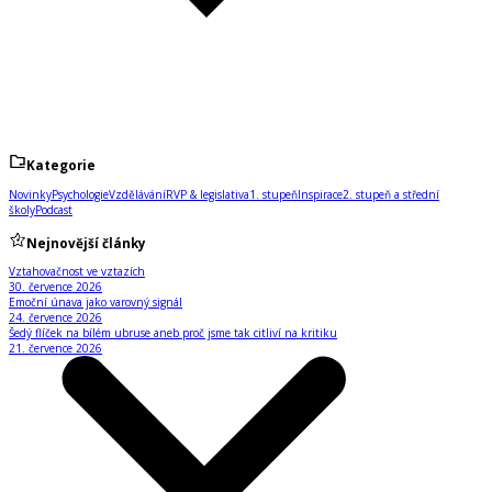
Kategorie
Novinky
Psychologie
Vzdělávání
RVP & legislativa
1. stupeň
Inspirace
2. stupeň a střední
školy
Podcast
Nejnovější články
Vztahovačnost ve vztazích
30. července 2026
Emoční únava jako varovný signál
24. července 2026
Šedý flíček na bílém ubruse aneb proč jsme tak citliví na kritiku
21. července 2026