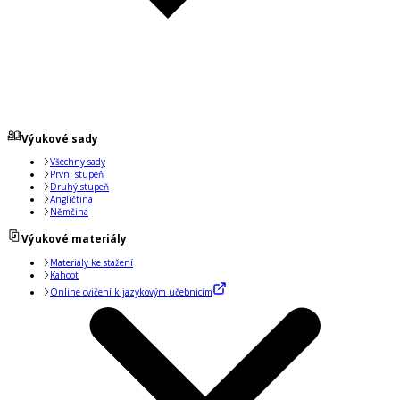
Výukové sady
Všechny sady
První stupeň
Druhý stupeň
Angličtina
Němčina
Výukové materiály
Materiály ke stažení
Kahoot
Online cvičení k jazykovým učebnicím