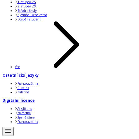
1. stupeň ZŠ
2. stupeň ZŠ
Střední školy
Zjednodušená četba
Dospělí studenti
Vše
Ostatní cizí jazyky
Francouzština
Ruština
Italština
Digitální licence
Angličtina
Němčina
Španělština
Francouzština