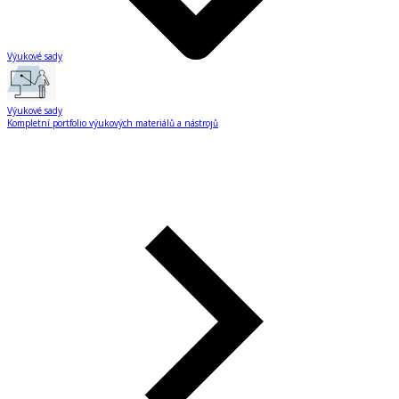
Výukové sady
Výukové sady
Kompletní portfolio výukových materiálů a nástrojů