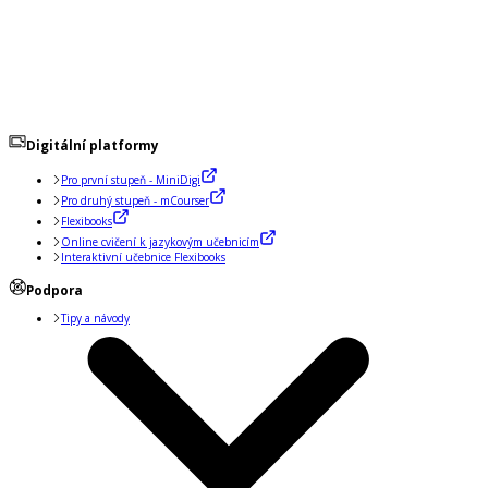
Digitální platformy
Pro první stupeň - MiniDigi
Pro druhý stupeň - mCourser
Flexibooks
Online cvičení k jazykovým učebnicím
Interaktivní učebnice Flexibooks
Podpora
Tipy a návody