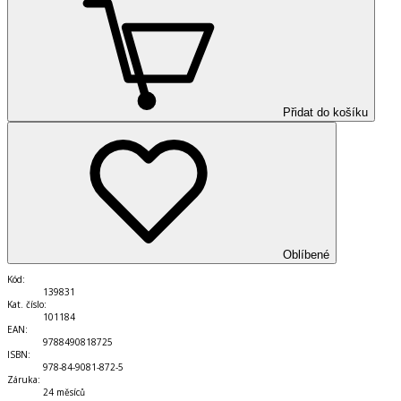
Přidat do košíku
Oblíbené
Kód
:
139831
Kat. číslo
:
101184
EAN
:
9788490818725
ISBN
:
978-84-9081-872-5
Záruka
:
24 měsíců