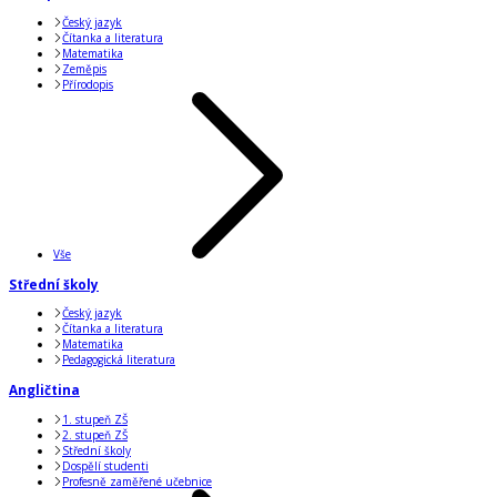
Český jazyk
Čítanka a literatura
Matematika
Zeměpis
Přírodopis
Vše
Střední školy
Český jazyk
Čítanka a literatura
Matematika
Pedagogická literatura
Angličtina
1. stupeň ZŠ
2. stupeň ZŠ
Střední školy
Dospělí studenti
Profesně zaměřené učebnice