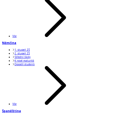
Vše
Němčina
1. stupeň ZŠ
2. stupeň ZŠ
Střední školy
K nové maturitě
Dospělí studenti
Vše
Španělština