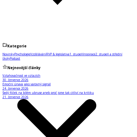
Kategorie
Novinky
Psychologie
Vzdělávání
RVP & legislativa
1. stupeň
Inspirace
2. stupeň a střední
školy
Podcast
Nejnovější články
Vztahovačnost ve vztazích
30. července 2026
Emoční únava jako varovný signál
24. července 2026
Šedý flíček na bílém ubruse aneb proč jsme tak citliví na kritiku
21. července 2026