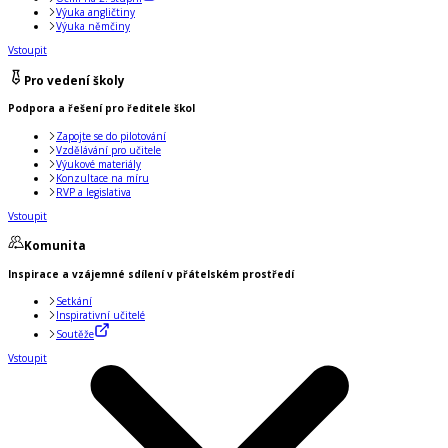
Výuka angličtiny
Výuka němčiny
Vstoupit
Pro vedení školy
Podpora a řešení pro ředitele škol
Zapojte se do pilotování
Vzdělávání pro učitele
Výukové materiály
Konzultace na míru
RVP a legislativa
Vstoupit
Komunita
Inspirace a vzájemné sdílení v přátelském prostředí
Setkání
Inspirativní učitelé
Soutěže
Vstoupit