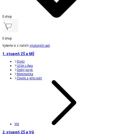
E-shop
E-shop
Vyberte si z našich
výukových sad
.
1. stupeň ZŠ a MŠ
Divíci
Učím s Apu
Český jazyk
Matematika
Člověk a jeho svět
Vše
2. stupeň ZŠ a VG