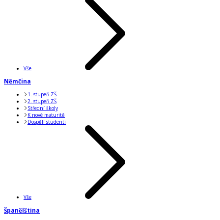
Vše
Němčina
1. stupeň ZŠ
2. stupeň ZŠ
Střední školy
K nové maturitě
Dospělí studenti
Vše
Španělština