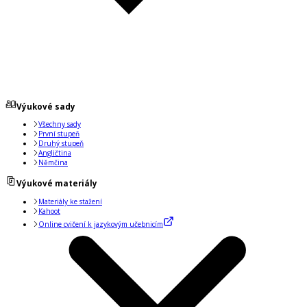
Výukové sady
Všechny sady
První stupeň
Druhý stupeň
Angličtina
Němčina
Výukové materiály
Materiály ke stažení
Kahoot
Online cvičení k jazykovým učebnicím