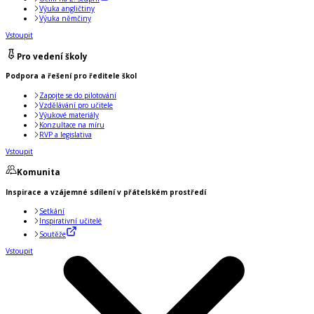
Výuka angličtiny
Výuka němčiny
Vstoupit
Pro vedení školy
Podpora a řešení pro ředitele škol
Zapojte se do pilotování
Vzdělávání pro učitele
Výukové materiály
Konzultace na míru
RVP a legislativa
Vstoupit
Komunita
Inspirace a vzájemné sdílení v přátelském prostředí
Setkání
Inspirativní učitelé
Soutěže
Vstoupit