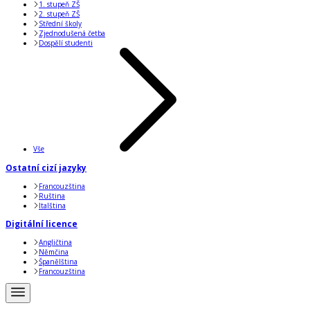
1. stupeň ZŠ
2. stupeň ZŠ
Střední školy
Zjednodušená četba
Dospělí studenti
Vše
Ostatní cizí jazyky
Francouzština
Ruština
Italština
Digitální licence
Angličtina
Němčina
Španělština
Francouzština