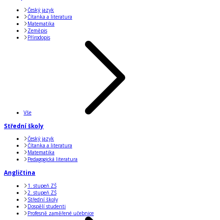
Český jazyk
Čítanka a literatura
Matematika
Zeměpis
Přírodopis
Vše
Střední školy
Český jazyk
Čítanka a literatura
Matematika
Pedagogická literatura
Angličtina
1. stupeň ZŠ
2. stupeň ZŠ
Střední školy
Dospělí studenti
Profesně zaměřené učebnice