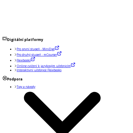
Digitální platformy
Pro první stupeň - MiniDigi
Pro druhý stupeň - mCourser
Flexibooks
Online cvičení k jazykovým učebnicím
Interaktivní učebnice Flexibooks
Podpora
Tipy a návody