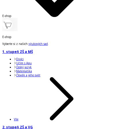
E-shop
E-shop
Vyberte si z našich
výukových sad
.
1. stupeň ZŠ a MŠ
Divíci
Učím s Apu
Český jazyk
Matematika
Člověk a jeho svět
Vše
2. stupeň ZŠ a VG