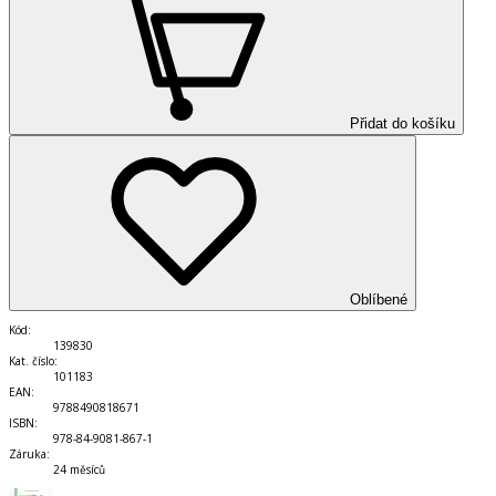
Přidat do košíku
Oblíbené
Kód
:
139830
Kat. číslo
:
101183
EAN
:
9788490818671
ISBN
:
978-84-9081-867-1
Záruka
:
24 měsíců