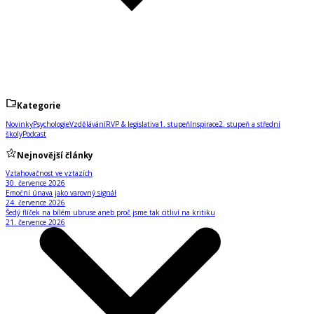
Kategorie
Novinky
Psychologie
Vzdělávání
RVP & legislativa
1. stupeň
Inspirace
2. stupeň a střední
školy
Podcast
Nejnovější články
Vztahovačnost ve vztazích
30. července 2026
Emoční únava jako varovný signál
24. července 2026
Šedý flíček na bílém ubruse aneb proč jsme tak citliví na kritiku
21. července 2026