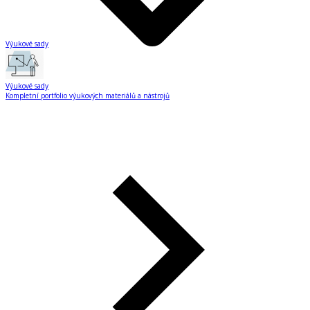
Výukové sady
Výukové sady
Kompletní portfolio výukových materiálů a nástrojů