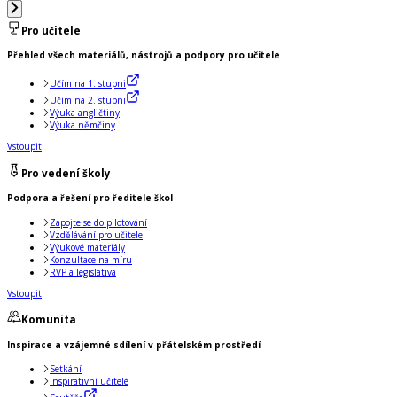
Pro učitele
Přehled všech materiálů, nástrojů a podpory pro učitele
Učím na 1. stupni
Učím na 2. stupni
Výuka angličtiny
Výuka němčiny
Vstoupit
Pro vedení školy
Podpora a řešení pro ředitele škol
Zapojte se do pilotování
Vzdělávání pro učitele
Výukové materiály
Konzultace na míru
RVP a legislativa
Vstoupit
Komunita
Inspirace a vzájemné sdílení v přátelském prostředí
Setkání
Inspirativní učitelé