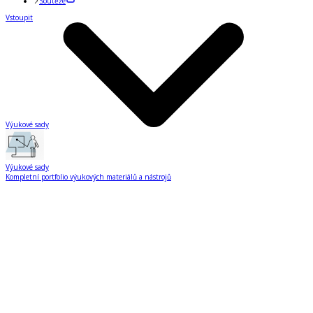
Soutěže
Vstoupit
Výukové sady
Výukové sady
Kompletní portfolio výukových materiálů a nástrojů