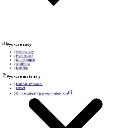
Výukové sady
Všechny sady
První stupeň
Druhý stupeň
Angličtina
Němčina
Výukové materiály
Materiály ke stažení
Kahoot
Online cvičení k jazykovým učebnicím