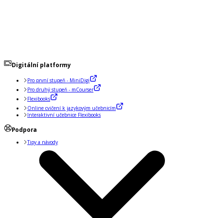
Digitální platformy
Pro první stupeň - MiniDigi
Pro druhý stupeň - mCourser
Flexibooks
Online cvičení k jazykovým učebnicím
Interaktivní učebnice Flexibooks
Podpora
Tipy a návody