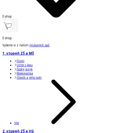
E-shop
E-shop
Vyberte si z našich
výukových sad
.
1. stupeň ZŠ a MŠ
Divíci
Učím s Apu
Český jazyk
Matematika
Člověk a jeho svět
Vše
2. stupeň ZŠ a VG