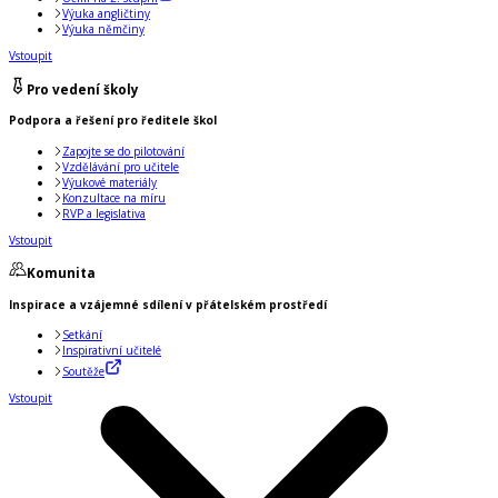
Výuka angličtiny
Výuka němčiny
Vstoupit
Pro vedení školy
Podpora a řešení pro ředitele škol
Zapojte se do pilotování
Vzdělávání pro učitele
Výukové materiály
Konzultace na míru
RVP a legislativa
Vstoupit
Komunita
Inspirace a vzájemné sdílení v přátelském prostředí
Setkání
Inspirativní učitelé
Soutěže
Vstoupit