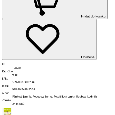
Přidat do košíku
Oblíbené
Kód
:
128288
Kat. číslo
:
9088
EAN
:
SB9788074892509
ISBN
:
978-80-7489-250-9
Autoři
:
Pánková Jarmila, Pobudová Lenka, Pospíšilová Lenka, Roubová Ludmila
Záruka
:
24 měsíců