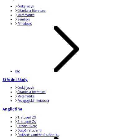
Český jazyk
Čítanka a literatura
Matematika
Zeměpis
Přírodopis
Vše
Střední školy
Český jazyk
Čítanka a literatura
Matematika
Pedagogická literatura
Angličtina
1. stupeň ZŠ
2. stupeň ZŠ
Střední školy
Dospělí studenti
Profesně zaměřené učebnice