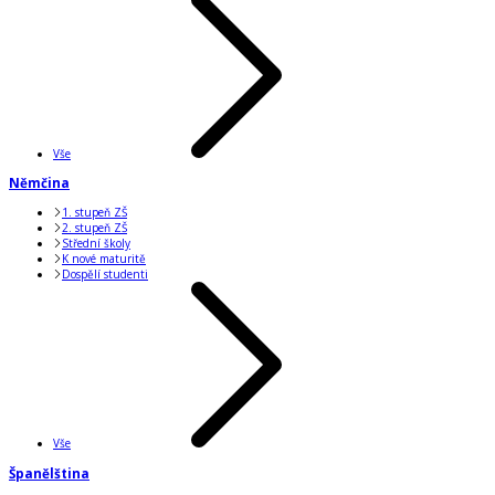
Vše
Němčina
1. stupeň ZŠ
2. stupeň ZŠ
Střední školy
K nové maturitě
Dospělí studenti
Vše
Španělština