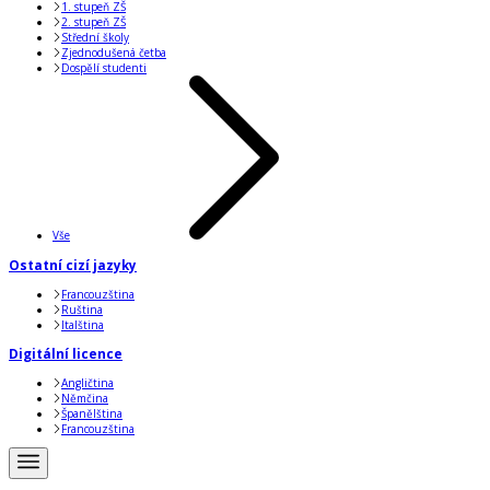
1. stupeň ZŠ
2. stupeň ZŠ
Střední školy
Zjednodušená četba
Dospělí studenti
Vše
Ostatní cizí jazyky
Francouzština
Ruština
Italština
Digitální licence
Angličtina
Němčina
Španělština
Francouzština