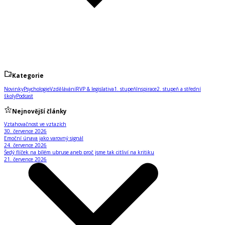
Kategorie
Novinky
Psychologie
Vzdělávání
RVP & legislativa
1. stupeň
Inspirace
2. stupeň a střední
školy
Podcast
Nejnovější články
Vztahovačnost ve vztazích
30. července 2026
Emoční únava jako varovný signál
24. července 2026
Šedý flíček na bílém ubruse aneb proč jsme tak citliví na kritiku
21. července 2026