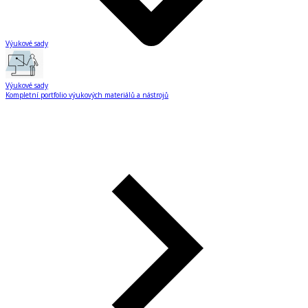
Výukové sady
Výukové sady
Kompletní portfolio výukových materiálů a nástrojů