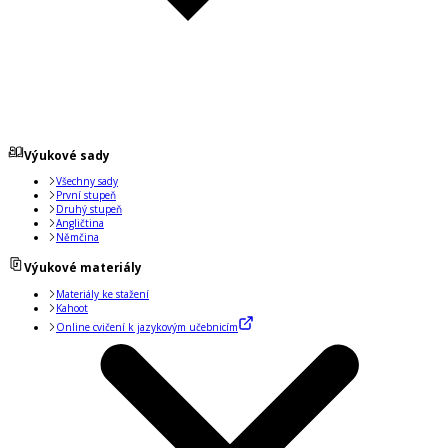
Výukové sady
Všechny sady
První stupeň
Druhý stupeň
Angličtina
Němčina
Výukové materiály
Materiály ke stažení
Kahoot
Online cvičení k jazykovým učebnicím