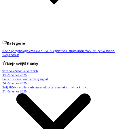
Kategorie
Novinky
Psychologie
Vzdělávání
RVP & legislativa
1. stupeň
Inspirace
2. stupeň a střední
školy
Podcast
Nejnovější články
Vztahovačnost ve vztazích
30. července 2026
Emoční únava jako varovný signál
24. července 2026
Šedý flíček na bílém ubruse aneb proč jsme tak citliví na kritiku
21. července 2026