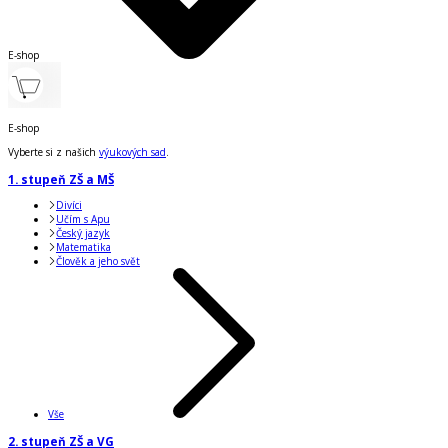
E-shop
E-shop
Vyberte si z našich
výukových sad
.
1. stupeň ZŠ a MŠ
Divíci
Učím s Apu
Český jazyk
Matematika
Člověk a jeho svět
Vše
2. stupeň ZŠ a VG