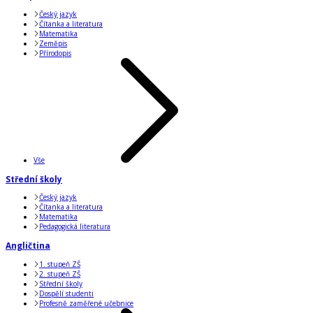
Český jazyk
Čítanka a literatura
Matematika
Zeměpis
Přírodopis
Vše
Střední školy
Český jazyk
Čítanka a literatura
Matematika
Pedagogická literatura
Angličtina
1. stupeň ZŠ
2. stupeň ZŠ
Střední školy
Dospělí studenti
Profesně zaměřené učebnice