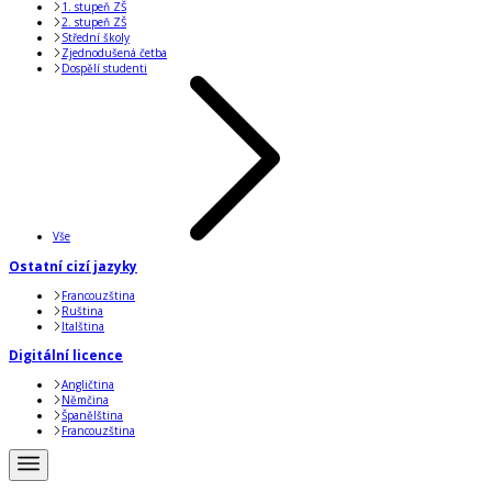
1. stupeň ZŠ
2. stupeň ZŠ
Střední školy
Zjednodušená četba
Dospělí studenti
Vše
Ostatní cizí jazyky
Francouzština
Ruština
Italština
Digitální licence
Angličtina
Němčina
Španělština
Francouzština