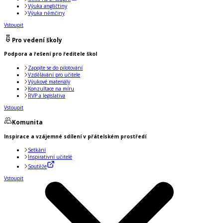
Výuka angličtiny
Výuka němčiny
Vstoupit
Pro vedení školy
Podpora a řešení pro ředitele škol
Zapojte se do pilotování
Vzdělávání pro učitele
Výukové materiály
Konzultace na míru
RVP a legislativa
Vstoupit
Komunita
Inspirace a vzájemné sdílení v přátelském prostředí
Setkání
Inspirativní učitelé
Soutěže
Vstoupit