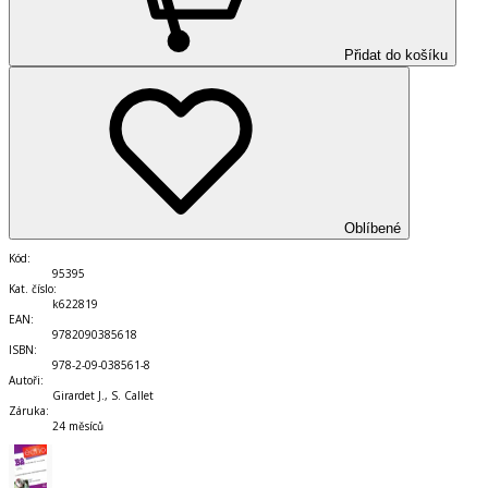
Přidat do košíku
Oblíbené
Kód
:
95395
Kat. číslo
:
k622819
EAN
:
9782090385618
ISBN
:
978-2-09-038561-8
Autoři
:
Girardet J., S. Callet
Záruka
:
24 měsíců