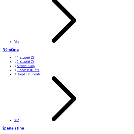
Vše
Němčina
1. stupeň ZŠ
2. stupeň ZŠ
Střední školy
K nové maturitě
Dospělí studenti
Vše
Španělština