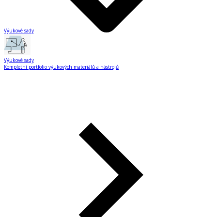
Výukové sady
Výukové sady
Kompletní portfolio výukových materiálů a nástrojů