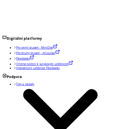
Digitální platformy
Pro první stupeň - MiniDigi
Pro druhý stupeň - mCourser
Flexibooks
Online cvičení k jazykovým učebnicím
Interaktivní učebnice Flexibooks
Podpora
Tipy a návody