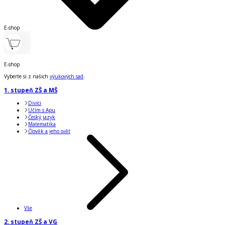
E-shop
E-shop
Vyberte si z našich
výukových sad
.
1. stupeň ZŠ a MŠ
Divíci
Učím s Apu
Český jazyk
Matematika
Člověk a jeho svět
Vše
2. stupeň ZŠ a VG