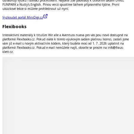
usnadňují výuku i domácí procvičování. Najdete zde podklady k učebním sadám Divíci,
FUNPARK a Nutty's English. Plnou verzi spustíme během přípravného týdne. První
ukázkové lekce si můžete prohlédnout už nyní.
Vyzkoušet portál MiniDigi.cz
Flexibooks
Interaktivní materiály k titulům Wir alle a Aventura nueva pro vás jsou nově dostupné na
platformě Flexibooks.cz. Pokud máte k těmto výukovým sadám platnou licenci, zaslali jsme
vám již e-mail s novým aktivačním kódem, který budete moci od 1. 7. 2026 uplatnit na
platformě Flexibooks.cz. Pokud e-mail nemůžete najít, obraťte se prosím na info@fraus-
klett.cz.