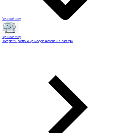
Výukové sady
Výukové sady
Kompletní portfolio výukových materiálů a nástrojů