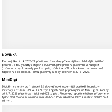
NOVINKA
Pro nový školní rok 2026/27 přinášíme uživatelsky příjemnější a spolehlivější digitální
prostředí. S tituly Nutty's English a FUNPARK jsme přešli na platformu MiniDigi.cz
(určenou pro výukové sady pro 1. stupeň), učební sady Wir alle a Aventura nueva nově
najdete na Flexibooks.cz. Provoz platformy IZZI byl ukončen k 30. 6. 2026.
MiniDigi
Digitální materiály pro 1. stupeň ZŠ získávají nové modernější prostředí. Interaktivní
materiály k titulům FUNPARK a Nutty’s English nově připravujeme na MiniDigi.cz, kam byl
od 1. 7. 2026 přesměrován také web IZZI.digital. Plnou verzi spustíme během přípravného
týdne před začátkem školního roku 2026/27. První ukázkové lekce si můžete prohlédnout
už nyní.