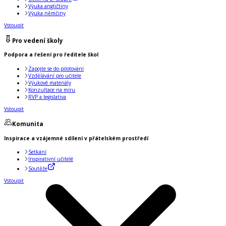
Výuka angličtiny
Výuka němčiny
Vstoupit
Pro vedení školy
Podpora a řešení pro ředitele škol
Zapojte se do pilotování
Vzdělávání pro učitele
Výukové materiály
Konzultace na míru
RVP a legislativa
Vstoupit
Komunita
Inspirace a vzájemné sdílení v přátelském prostředí
Setkání
Inspirativní učitelé
Soutěže
Vstoupit