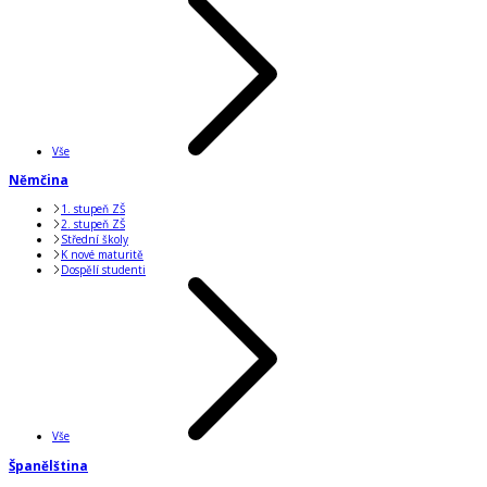
Vše
Němčina
1. stupeň ZŠ
2. stupeň ZŠ
Střední školy
K nové maturitě
Dospělí studenti
Vše
Španělština