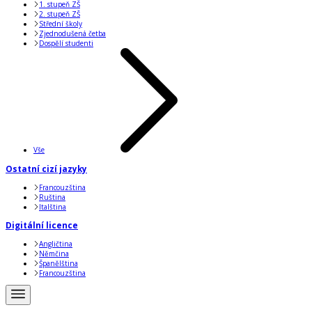
1. stupeň ZŠ
2. stupeň ZŠ
Střední školy
Zjednodušená četba
Dospělí studenti
Vše
Ostatní cizí jazyky
Francouzština
Ruština
Italština
Digitální licence
Angličtina
Němčina
Španělština
Francouzština