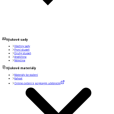
Výukové sady
Všechny sady
První stupeň
Druhý stupeň
Angličtina
Němčina
Výukové materiály
Materiály ke stažení
Kahoot
Online cvičení k jazykovým učebnicím