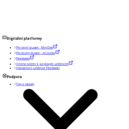
Digitální platformy
Pro první stupeň - MiniDigi
Pro druhý stupeň - mCourser
Flexibooks
Online cvičení k jazykovým učebnicím
Interaktivní učebnice Flexibooks
Podpora
Tipy a návody