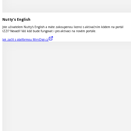
Nutty’s English
Jste uživatelem Nutty's English a máte zakoupenou licenci s aktivačním kódem na portál
IZZI? Nevadí! Váš kód bude fungovat i pro aktivaci na novém portále.
Jak začít s platformou MiniDigi.cz