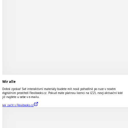
Wir alle
Dobrá zpráva! Své interaktivní materiály budete mít nově pohodlně po ruce v novém
digitálním prostředí Flexibooks.cz. Pokud máte platnou licenci na IZZI, nový aktivační kód
již najdete u sebe v e-mailu.
Jak začít s Flexibooks.cz