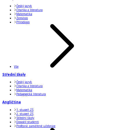
Český jazyk
Čítanka a literatura
Matematika
Zeměpis
Přírodopis
Vše
Střední školy
Český jazyk
Čítanka a literatura
Matematika
Pedagogická literatura
Angličtina
1. stupeň ZŠ
2. stupeň ZŠ
Střední školy
Dospělí studenti
Profesně zaměřené učebnice