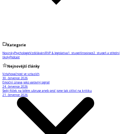
Kategorie
Novinky
Psychologie
Vzdělávání
RVP & legislativa
1. stupeň
Inspirace
2. stupeň a střední
školy
Podcast
Nejnovější články
Vztahovačnost ve vztazích
30. července 2026
Emoční únava jako varovný signál
24. července 2026
Šedý flíček na bílém ubruse aneb proč jsme tak citliví na kritiku
21. července 2026