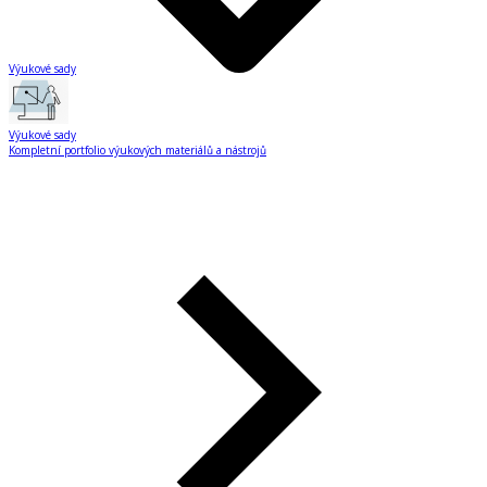
Výukové sady
Výukové sady
Kompletní portfolio výukových materiálů a nástrojů