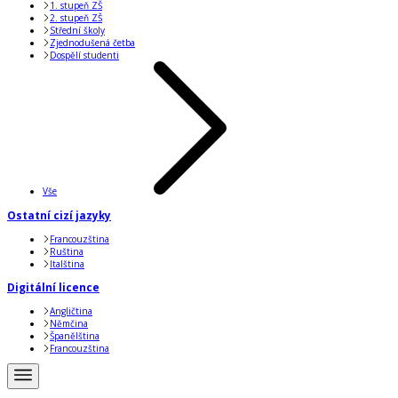
1. stupeň ZŠ
2. stupeň ZŠ
Střední školy
Zjednodušená četba
Dospělí studenti
Vše
Ostatní cizí jazyky
Francouzština
Ruština
Italština
Digitální licence
Angličtina
Němčina
Španělština
Francouzština