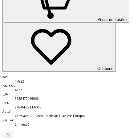
Přidat do košíku
Oblíbené
Kód
:
47822
Kat. číslo
:
4137
EAN
:
9788477116066
ISBN
:
978-84-7711-606-6
Autoři
:
Cerrolaza Gili Óscar, Sacristán Díaz José Enrique
Záruka
:
24 měsíců