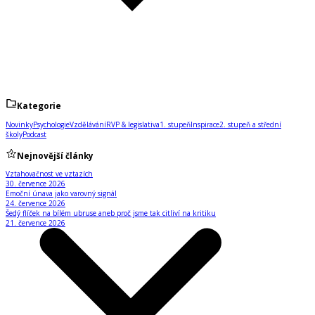
Kategorie
Novinky
Psychologie
Vzdělávání
RVP & legislativa
1. stupeň
Inspirace
2. stupeň a střední
školy
Podcast
Nejnovější články
Vztahovačnost ve vztazích
30. července 2026
Emoční únava jako varovný signál
24. července 2026
Šedý flíček na bílém ubruse aneb proč jsme tak citliví na kritiku
21. července 2026