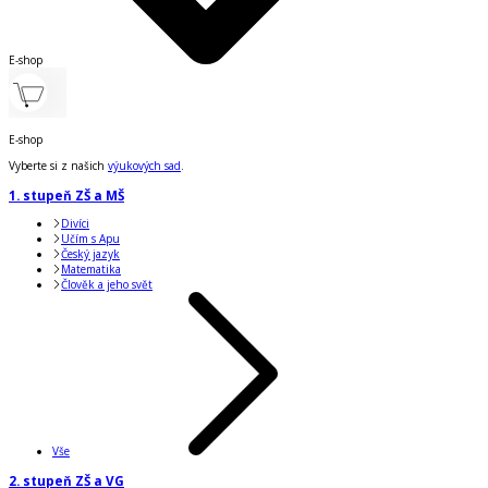
E-shop
E-shop
Vyberte si z našich
výukových sad
.
1. stupeň ZŠ a MŠ
Divíci
Učím s Apu
Český jazyk
Matematika
Člověk a jeho svět
Vše
2. stupeň ZŠ a VG