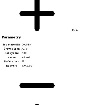
Popis
Parametry
Typ materiálu
Doplňky
Úrovně SERR
A2
,
B1
Rok vydání
2008
Vazba
sešitová
Počet stran
48
Rozměry
170 x 240