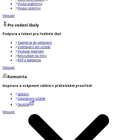
Výuka angličtiny
Výuka němčiny
Vstoupit
Pro vedení školy
Podpora a řešení pro ředitele škol
Zapojte se do pilotování
Vzdělávání pro učitele
Výukové materiály
Konzultace na míru
RVP a legislativa
Vstoupit
Komunita
Inspirace a vzájemné sdílení v přátelském prostředí
Setkání
Inspirativní učitelé
Soutěže
Vstoupit