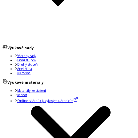
Výukové sady
Všechny sady
První stupeň
Druhý stupeň
Angličtina
Němčina
Výukové materiály
Materiály ke stažení
Kahoot
Online cvičení k jazykovým učebnicím