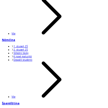
Vše
Němčina
1. stupeň ZŠ
2. stupeň ZŠ
Střední školy
K nové maturitě
Dospělí studenti
Vše
Španělština