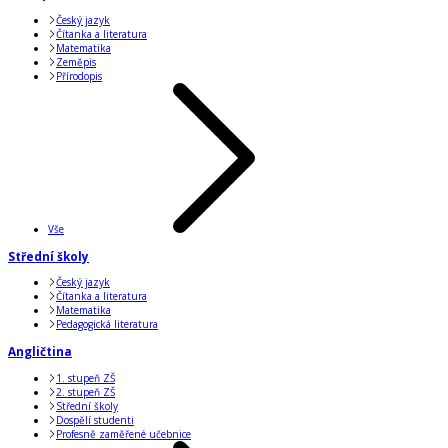
Český jazyk
Čítanka a literatura
Matematika
Zeměpis
Přírodopis
Vše
Střední školy
Český jazyk
Čítanka a literatura
Matematika
Pedagogická literatura
Angličtina
1. stupeň ZŠ
2. stupeň ZŠ
Střední školy
Dospělí studenti
Profesně zaměřené učebnice