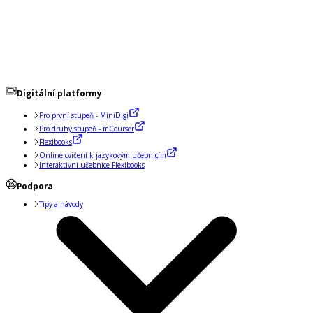
Digitální platformy
Pro první stupeň - MiniDigi
Pro druhý stupeň - mCourser
Flexibooks
Online cvičení k jazykovým učebnicím
Interaktivní učebnice Flexibooks
Podpora
Tipy a návody