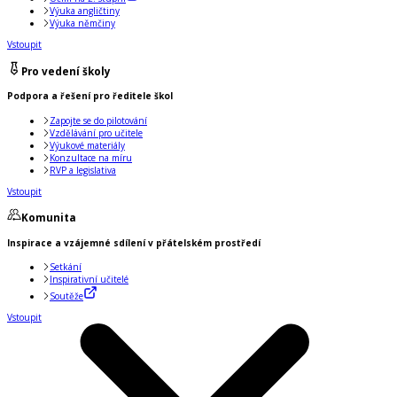
Výuka angličtiny
Výuka němčiny
Vstoupit
Pro vedení školy
Podpora a řešení pro ředitele škol
Zapojte se do pilotování
Vzdělávání pro učitele
Výukové materiály
Konzultace na míru
RVP a legislativa
Vstoupit
Komunita
Inspirace a vzájemné sdílení v přátelském prostředí
Setkání
Inspirativní učitelé
Soutěže
Vstoupit