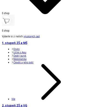
E-shop
E-shop
Vyberte si z našich
výukových sad
.
1. stupeň ZŠ a MŠ
Divíci
Učím s Apu
Český jazyk
Matematika
Člověk a jeho svět
Vše
2. stupeň ZŠ a VG