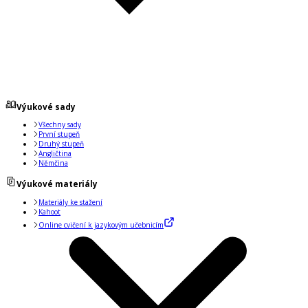
Výukové sady
Všechny sady
První stupeň
Druhý stupeň
Angličtina
Němčina
Výukové materiály
Materiály ke stažení
Kahoot
Online cvičení k jazykovým učebnicím