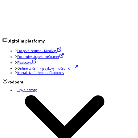
Digitální platformy
Pro první stupeň - MiniDigi
Pro druhý stupeň - mCourser
Flexibooks
Online cvičení k jazykovým učebnicím
Interaktivní učebnice Flexibooks
Podpora
Tipy a návody