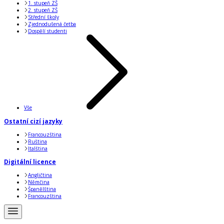
1. stupeň ZŠ
2. stupeň ZŠ
Střední školy
Zjednodušená četba
Dospělí studenti
Vše
Ostatní cizí jazyky
Francouzština
Ruština
Italština
Digitální licence
Angličtina
Němčina
Španělština
Francouzština