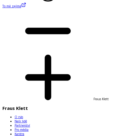
To mě zajímá
Fraus Klett
Fraus Klett
O nás
Naši lidé
Partnerství
Pro média
Kariéra