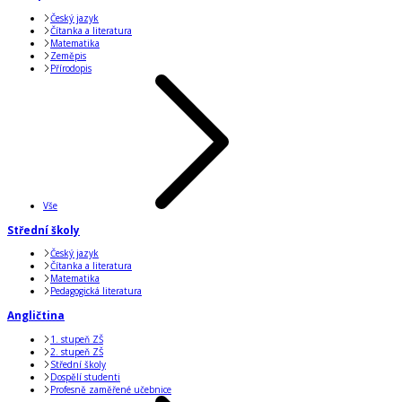
Český jazyk
Čítanka a literatura
Matematika
Zeměpis
Přírodopis
Vše
Střední školy
Český jazyk
Čítanka a literatura
Matematika
Pedagogická literatura
Angličtina
1. stupeň ZŠ
2. stupeň ZŠ
Střední školy
Dospělí studenti
Profesně zaměřené učebnice