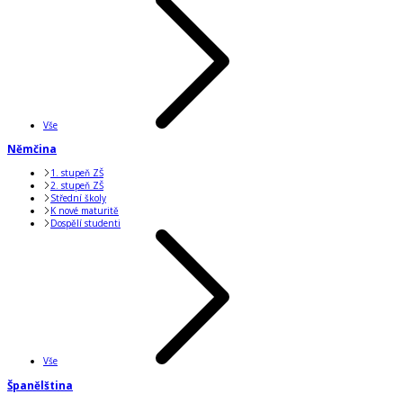
Vše
Němčina
1. stupeň ZŠ
2. stupeň ZŠ
Střední školy
K nové maturitě
Dospělí studenti
Vše
Španělština