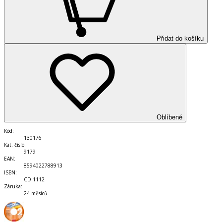
Přidat do košíku
Oblíbené
Kód
:
130176
Kat. číslo
:
9179
EAN
:
8594022788913
ISBN
:
CD 1112
Záruka
:
24 měsíců