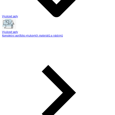
Výukové sady
Výukové sady
Kompletní portfolio výukových materiálů a nástrojů