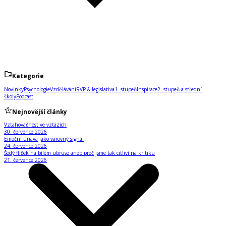
Kategorie
Novinky
Psychologie
Vzdělávání
RVP & legislativa
1. stupeň
Inspirace
2. stupeň a střední
školy
Podcast
Nejnovější články
Vztahovačnost ve vztazích
30. července 2026
Emoční únava jako varovný signál
24. července 2026
Šedý flíček na bílém ubruse aneb proč jsme tak citliví na kritiku
21. července 2026