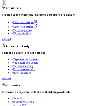
Pro učitele
Přehled všech materiálů, nástrojů a podpory pro učitele
Učím na 1. stupni
Učím na 2. stupni
Výuka angličtiny
Výuka němčiny
Vstoupit
Pro vedení školy
Podpora a řešení pro ředitele škol
Zapojte se do pilotování
Vzdělávání pro učitele
Výukové materiály
Konzultace na míru
RVP a legislativa
Vstoupit
Komunita
Inspirace a vzájemné sdílení v přátelském prostředí
Setkání
Inspirativní učitelé