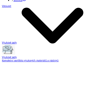
Soutěže
Vstoupit
Výukové sady
Výukové sady
Kompletní portfolio výukových materiálů a nástrojů