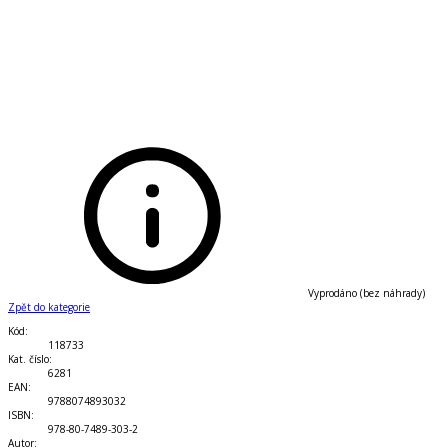
Vyprodáno (bez náhrady)
Zpět do kategorie
Kód
:
118733
Kat. číslo
:
6281
EAN
:
9788074893032
ISBN
:
978-80-7489-303-2
Autor
: