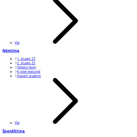
Vše
Němčina
1. stupeň ZŠ
2. stupeň ZŠ
Střední školy
K nové maturitě
Dospělí studenti
Vše
Španělština