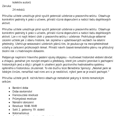
kolektiv autorů
Záruka
:
24 měsíců
Příručka učitele umožňuje plně využít potenciál učebnice a pracovního sešitu. Obsahuje
konkrétní podněty k práci s učivem, přináší různá doporučení a nabízí řadu doplňkových
aktivit.
Příručka učitele umožňuje plně využít potenciál učebnice a pracovního sešitu. Obsahuje
konkrétní podněty k práci s učivem, přináší různá doporučení a nabízí řadu doplňkových
aktivit. Lze v ní najít řešení úloh z pracovního sešitu i učebnice. Prohlubuje odborné
zázemí učitele jak z oboru historie, tak zejména v uplatňovaných vazbách na ostatní
předměty. Ulehčuje sestavování učebních plánů tím, že poukazuje na mezipředmětové
vztahy a zařazení průřezových témat. Přináší návrh časově-tematického plánu na příslušný
školní rok i s hodinovými dotacemi.
Podporuje naplnění hlavního poslání výuky dějepisu – kultivovat historické vědomí děvčat
a chlapců; pomáhat jim rozvíjet empatii a představy, které jim umožní pronikat k pochopení
historických jevů a dějů i přispět k utváření jejich pozitivního hodnotového systému
opřeného o historickou zkušenost. To vše duchu teze Benedikta Spinozy: „Nesmál jsem se
lidským činům, nenaříkal nad nimi ani si je neošklivil, nýbrž jsem se je snažil pochopit."
Příručka učitele pro 8. ročník/tercii obsahuje metodické pokyny k těmto tematickým
celkům:
Barokní doba
Doba osvícenství
Francouzská revoluce
Průmyslová revoluce
Národní obrození
Revoluce 1848-1849
Svět 2. poloviny 19. století
Kolonialismus