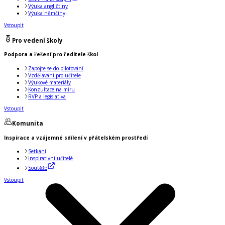
Výuka angličtiny
Výuka němčiny
Vstoupit
Pro vedení školy
Podpora a řešení pro ředitele škol
Zapojte se do pilotování
Vzdělávání pro učitele
Výukové materiály
Konzultace na míru
RVP a legislativa
Vstoupit
Komunita
Inspirace a vzájemné sdílení v přátelském prostředí
Setkání
Inspirativní učitelé
Soutěže
Vstoupit