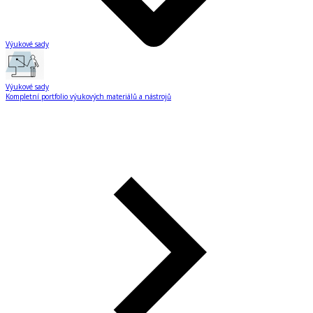
Výukové sady
Výukové sady
Kompletní portfolio výukových materiálů a nástrojů