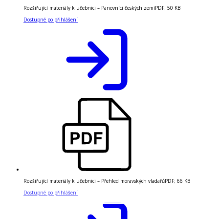
Rozšiřující materiály k učebnici – Panovníci českých zemí
PDF
;
50 KB
Dostupné po přihlášení
Rozšiřující materiály k učebnici – Přehled moravských vladařů
PDF
;
66 KB
Dostupné po přihlášení