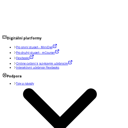
Digitální platformy
Pro první stupeň - MiniDigi
Pro druhý stupeň - mCourser
Flexibooks
Online cvičení k jazykovým učebnicím
Interaktivní učebnice Flexibooks
Podpora
Tipy a návody