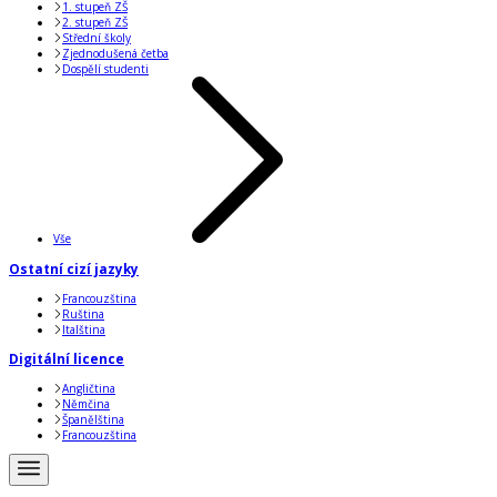
1. stupeň ZŠ
2. stupeň ZŠ
Střední školy
Zjednodušená četba
Dospělí studenti
Vše
Ostatní cizí jazyky
Francouzština
Ruština
Italština
Digitální licence
Angličtina
Němčina
Španělština
Francouzština