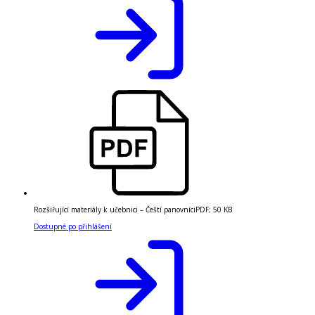
Rozšiřující materiály k učebnici – Čeští panovníci
PDF
;
50 KB
Dostupné po přihlášení