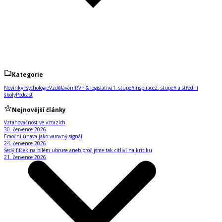
Kategorie
Novinky
Psychologie
Vzdělávání
RVP & legislativa
1. stupeň
Inspirace
2. stupeň a střední
školy
Podcast
Nejnovější články
Vztahovačnost ve vztazích
30. července 2026
Emoční únava jako varovný signál
24. července 2026
Šedý flíček na bílém ubruse aneb proč jsme tak citliví na kritiku
21. července 2026