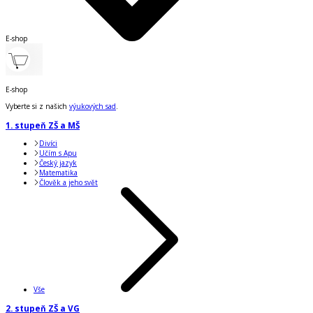
E-shop
E-shop
Vyberte si z našich
výukových sad
.
1. stupeň ZŠ a MŠ
Divíci
Učím s Apu
Český jazyk
Matematika
Člověk a jeho svět
Vše
2. stupeň ZŠ a VG