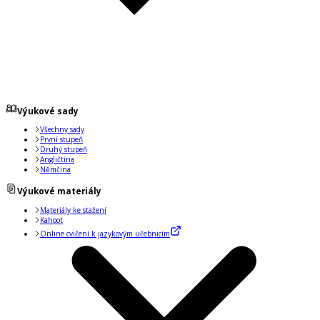
Výukové sady
Všechny sady
První stupeň
Druhý stupeň
Angličtina
Němčina
Výukové materiály
Materiály ke stažení
Kahoot
Online cvičení k jazykovým učebnicím