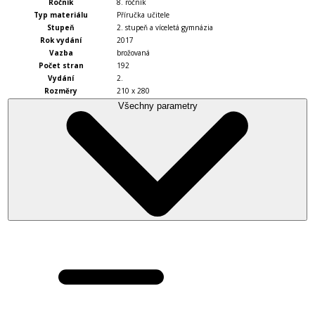
Ročník
8. ročník
Typ materiálu
Příručka učitele
Stupeň
2. stupeň a víceletá gymnázia
Rok vydání
2017
Vazba
brožovaná
Počet stran
192
Vydání
2.
Rozměry
210 x 280
Všechny parametry