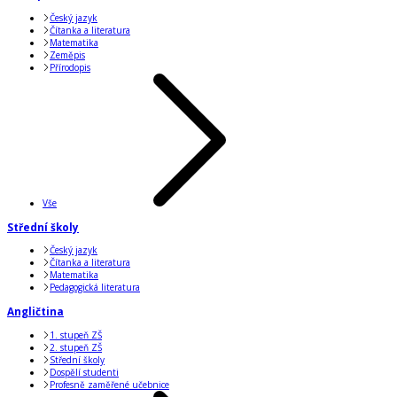
Český jazyk
Čítanka a literatura
Matematika
Zeměpis
Přírodopis
Vše
Střední školy
Český jazyk
Čítanka a literatura
Matematika
Pedagogická literatura
Angličtina
1. stupeň ZŠ
2. stupeň ZŠ
Střední školy
Dospělí studenti
Profesně zaměřené učebnice